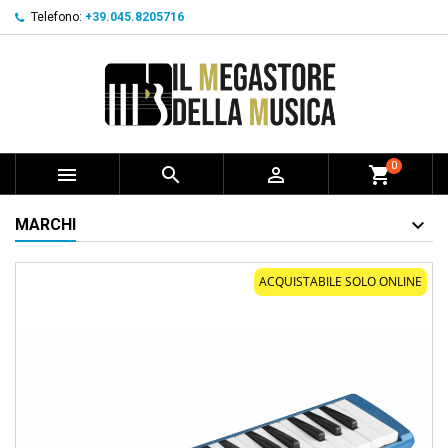
Telefono:
+39.045.8205716
0



shopping_cart
MARCHI
ACQUISTABILE SOLO ONLINE