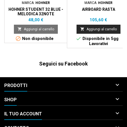
MARCA:
HOHNER
MARCA:
HOHNER
HOHNER STUDENT 32 BLUE -
AIRBOARD RASTA
MELODICA 32NOTE
Prezzo
Prezzo
48,00 €
105,60 €


Aggiungi al carrello
Aggiungi al carrello


Non disponibile
Disponibile in 5gg
Lavorativi
Seguici su Facebook

PRODOTTI

SHOP

IL TUO ACCOUNT