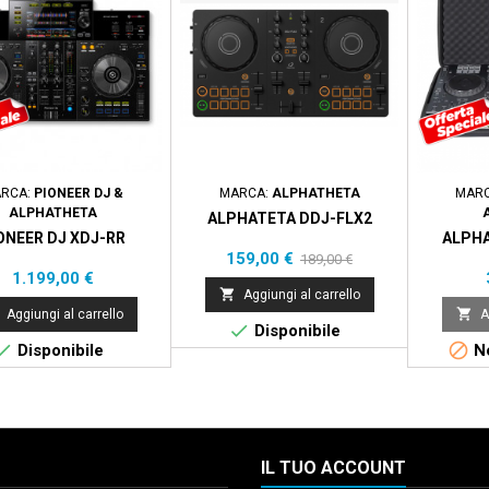
RCA:
PIONEER DJ &
MARCA:
ALPHATHETA
MAR
ALPHATHETA
ALPHATETA DDJ-FLX2
ONEER DJ XDJ-RR
ALPHA
Prezzo
Prezzo
159,00 €
189,00 €
Prezzo
1.199,00 €
base

Aggiungi al carrello

Aggiungi al carrello
A

Disponibile


Disponibile
No
IL TUO ACCOUNT