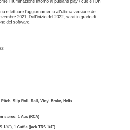
e l'illuminazione intorno ai pulsanti play / cue e l'On
o effettuare l'aggiornamento all'ultima versione del
vembre 2021. Dall'inizio del 2022, sarai in grado di
one del software.
22
Pitch, Slip Roll, Roll, Vinyl Brake, Helix
mm stereo, 1 Aux (RCA)
 1/4"), 1 Cuffie (jack TRS 1/4")