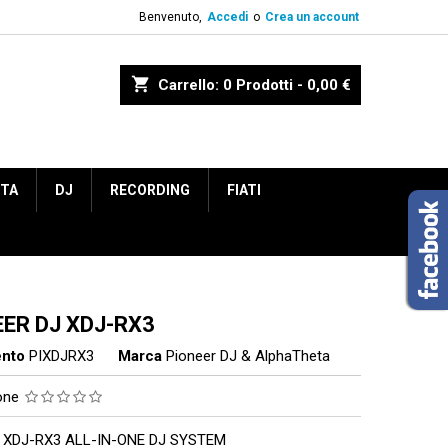
Benvenuto,
Accedi
o
Crea un account
shopping_cart
Carrello:
0
Prodotti - 0,00 €
ETA
DJ
RECORDING
FIATI
EER DJ XDJ-RX3
ento
PIXDJRX3
Marca
Pioneer DJ & AlphaTheta
ione
 XDJ-RX3 ALL-IN-ONE DJ SYSTEM