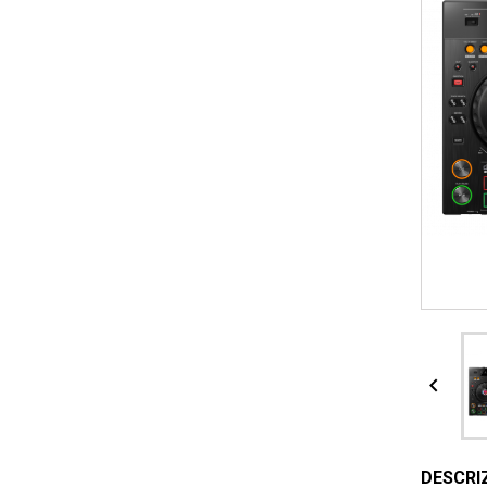

DESCRI