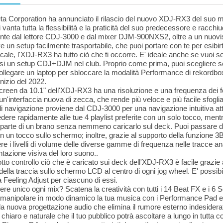
a Corporation ha annunciato il rilascio del nuovo XDJ-RX3 del suo m
i vanta tutta la flessibilità e la praticità del suo predecessore e racc
ente dal lettore CDJ-3000 e dal mixer DJM-900NXS2, oltre a un nuov
ve un setup facilmente trasportabile, che puoi portare con te per esibirt
ocale, l'XDJ-RX3 ha tutto ciò che ti occorre. E' ideale anche se vuoi s
i un setup CDJ+DJM nel club. Proprio come prima, puoi scegliere se 
llegare un laptop per sbloccare la modalità Performance di rekordbox
'inizio del 2022.
screen da 10.1" dell'XDJ-RX3 ha una risoluzione e una frequenza dei f
 un'interfaccia nuova di zecca, che rende più veloce e più facile sfogliar
i navigazione proviene dal CDJ-3000 per una navigazione intuitiva att
dere rapidamente alle tue 4 playlist preferite con un solo tocco, mentr
 parte di un brano senza nemmeno caricarlo sul deck. Puoi passare dal
 un tocco sullo schermo; inoltre, grazie al supporto della funzione
re i livelli di volume delle diverse gamme di frequenza nelle tracce a
tazione visiva del loro suono..
tto controllo ciò che è caricato sui deck dell'XDJ-RX3 è facile grazie
 della traccia sullo schermo LCD al centro di ogni jog wheel. E' possibi
Feeling Adjust per ciascuno di essi.
ere unico ogni mix? Scatena la creatività con tutti i 14 Beat FX e 
 manipolare in modo dinamico la tua musica con i Performance Pad e
la nuova progettazione audio che elimina il rumore esterno indesidera
chiaro e naturale che il tuo pubblico potrà ascoltare a lungo in tutta c