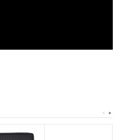
<
>
IN ARRIVO