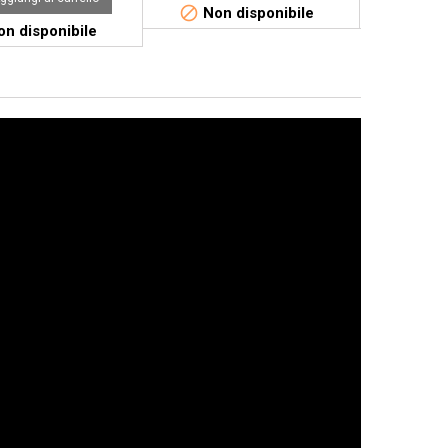


Non disponibile
Non 
n disponibile