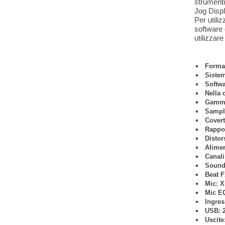
strumenti
Jog Displ
Per utili
software 
utilizzar
Format
Sistem
Softwa
Nella 
Gamma
Sampli
Covert
Rappo
Distor
Alimen
Canali
Sound 
Beat F
Mic: X
Mic E
Ingres
USB: 2
Uscite