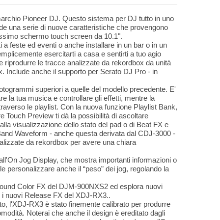
archio Pioneer DJ. Questo sistema per DJ tutto in uno
hiude una serie di nuove caratteristiche che provengono
issimo schermo touch screen da 10.1".
i a feste ed eventi o anche installare in un bar o in un
emplicemente esercitarti a casa e sentirti a tuo agio
riprodurre le tracce analizzate da rekordbox da unità
. Include anche il supporto per Serato DJ Pro - in
otogrammi superiori a quelle del modello precedente. E'
e la tua musica e controllare gli effetti, mentre la
raverso le playlist. Con la nuova funzione Playlist Bank,
e Touch Preview ti dà la possibilità di ascoltare
la visualizzazione dello stato del pad o di Beat FX e
 3Band Waveform - anche questa derivata dal CDJ-3000 -
nalizzate da rekordbox per avere una chiara
 all'On Jog Display, che mostra importanti informazioni o
le personalizzare anche il “peso” dei jog, regolando la
i 6 Sound Color FX del DJM-900NXS2 ed esplora nuovi
 i nuovi Release FX del XDJ-RX3..
to, l'XDJ-RX3 è stato finemente calibrato per produrre
omodità. Noterai che anche il design è ereditato dagli