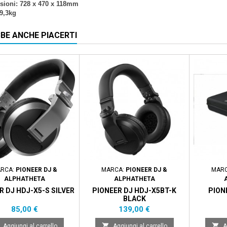
sioni: 728 x 470 x 118mm
9,3kg
BE ANCHE PIACERTI
RCA:
PIONEER DJ &
MARCA:
PIONEER DJ &
MAR
ALPHATHETA
ALPHATHETA
R DJ HDJ-X5-S SILVER
PIONEER DJ HDJ-X5BT-K
PION
BLACK
Prezzo
Prezzo
85,00 €
139,00 €


Aggiungi al carrello
Aggiungi al carrello
A