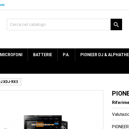
com

MICROFONI
BATTERIE
P.A.
PIONEER DJ & ALPHATH
J XDJ-RX3
PION
Riferim
Valutaz
PIONEER