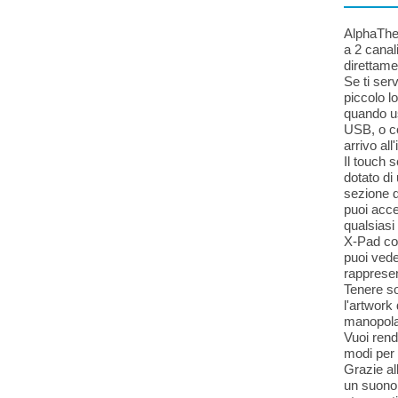
AlphaThet
a 2 canal
direttam
Se ti ser
piccolo l
quando us
USB, o co
arrivo all
Il touch 
dotato di
sezione d
puoi acce
qualsiasi
X-Pad con
puoi vede
rappresen
Tenere so
l'artwork
manopola 
Vuoi rend
modi per
Grazie al
un suono 