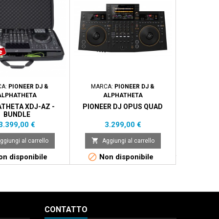
CA:
PIONEER DJ &
MARCA:
PIONEER DJ &
MARCA
ALPHATHETA
ALPHATHETA
ALPHAT
THETA XDJ-AZ -
PIONEER DJ OPUS QUAD
BUNDLE
Pr
1.
Prezzo
Prezzo
3.399,00 €
3.299,00 €

Aggi

ggiungi al carrello
Aggiungi al carrello

Di

n disponibile
Non disponibile
CONTATTO