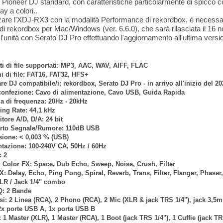
 Pioneer DJ standard, con caratteristiche particolarmente di spicco com
ay a colori..
zzare l'XDJ-RX3 con la modalità Performance di rekordbox, è necessari
di rekordbox per Mac/Windows (ver. 6.6.0), che sarà rilasciata il 16 no
e l'unità con Serato DJ Pro effettuando l'aggiornamento all'ultima versi
i di file supportati: MP3, AAC, WAV, AIFF, FLAC
i di file: FAT16, FAT32, HFS+
re DJ compatibile/i: rekordbox, Serato DJ Pro - in arrivo all'inizio del 20
confezione: Cavo di alimentazione, Cavo USB, Guida Rapida
 di frequenza: 20Hz - 20kHz
ng Rate: 44,1 kHz
itore A/D, D/A: 24 bit
rto Segnale/Rumore: 110dB USB
sione: < 0,003 % (USB)
tazione: 100-240V CA, 50Hz / 60Hz
: 2
Color FX: Space, Dub Echo, Sweep, Noise, Crush, Filter
X: Delay, Echo, Ping Pong, Spiral, Reverb, Trans, Filter, Flanger, Phaser, 
LR / Jack 1/4" combo
Q: 2 Bande
si: 2 Linea (RCA), 2 Phono (RCA), 2 Mic (XLR & jack TRS 1/4"), jack 3,5
x porte USB A, 1x porta USB B
: 1 Master (XLR), 1 Master (RCA), 1 Boot (jack TRS 1/4"), 1 Cuffie (jack TRS