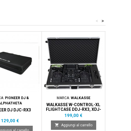
<
>
CA:
PIONEER DJ &
MARCA:
WALKASSE
MARC
ALPHATHETA
WALKASSE W-CONTROL-XL
WALKASSE 
FLIGHTCASE DDJ-RX3, XDJ-
EER DJ DJC-RX3
XZ, PRIME4
Prezzo
P
199,00 €
2
Prezzo
129,00 €


Aggiungi al carrello
Aggi
ggiungi al carrello