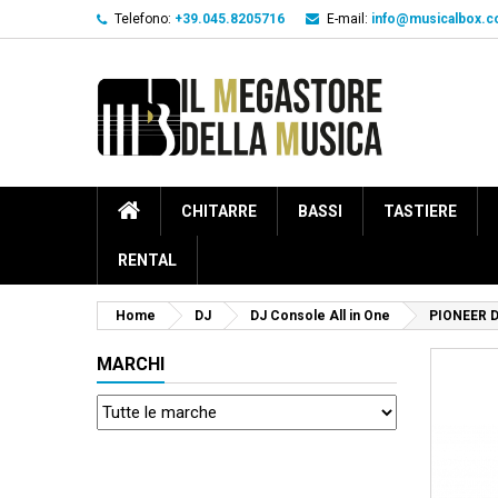
Telefono:
+39.045.8205716
E-mail:
info@musicalbox.
CHITARRE
BASSI
TASTIERE
RENTAL
Home
DJ
DJ Console All in One
PIONEER D
MARCHI