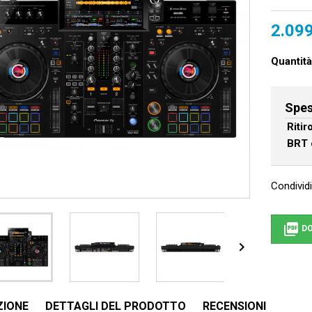
2.099
Quantità
Spes
Riti
BRT 
Condividi

DO

ZIONE
DETTAGLI DEL PRODOTTO
RECENSIONI