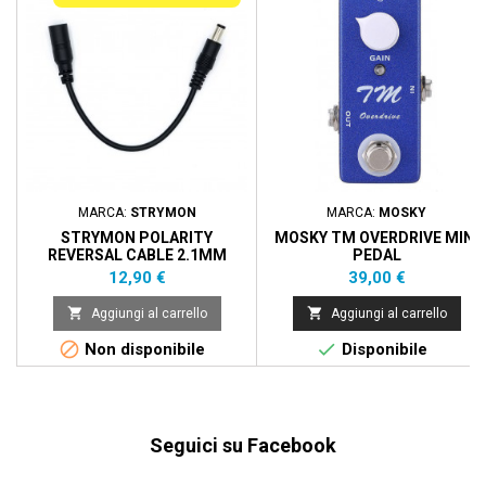
MARCA:
STRYMON
MARCA:
MOSKY
STRYMON POLARITY
MOSKY TM OVERDRIVE MINI
REVERSAL CABLE 2.1MM
PEDAL
Prezzo
Prezzo
12,90 €
39,00 €


Aggiungi al carrello
Aggiungi al carrello


Non disponibile
Disponibile
Seguici su Facebook