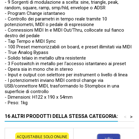
- 9 Sorgenti di modulazione a scelta: sine, triangle, peak,
random, square, ramp, smp/hld, envelope o ADSR
- Program Change istantaneo
- Controllo dei parametri in tempo reale tramite 10
potenziometri, MIDI o pedale di espressione
- Connessioni MIDI In e MIDI Out/Thru, collocate sul fianco
destro del pedale
- Tap Tempo e MIDI Sync
- 100 Preset memorizzabili on board, e preset illimitati via MIDI
- True Analog Bypass
- Solido telaio in metallo ultra resistente
- 3 Footswitch in metallo per l'accesso istantaneo ai preset
- Opera sia in mono che in stereo
- Input e output con selettore per instrument o livello di linea
- I potenziometri inviano MIDI control change via
USB/connettore MIDI, trasformando lo Stompbox in una
superficie di controllo
- Dimensioni: H122 x 190 x 54mm
- Peso: 1kg
16 ALTRI PRODOTTI DELLA STESSA CATEGORIA:
<
>
ACQUISTABILE SOLO ONLINE