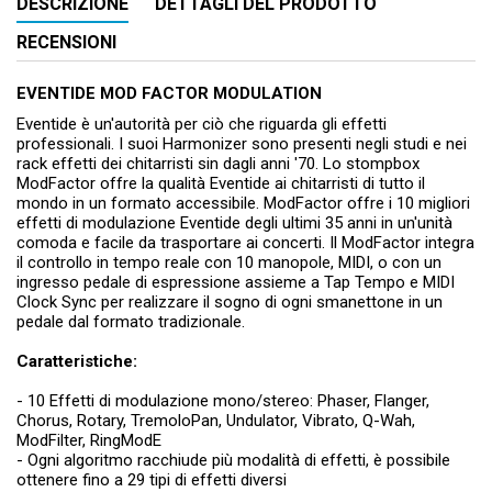
DESCRIZIONE
DETTAGLI DEL PRODOTTO
RECENSIONI
EVENTIDE MOD FACTOR MODULATION
Eventide è un'autorità per ciò che riguarda gli effetti
professionali. I suoi Harmonizer sono presenti negli studi e nei
rack effetti dei chitarristi sin dagli anni '70. Lo stompbox
ModFactor offre la qualità Eventide ai chitarristi di tutto il
mondo in un formato accessibile. ModFactor offre i 10 migliori
effetti di modulazione Eventide degli ultimi 35 anni in un'unità
comoda e facile da trasportare ai concerti. Il ModFactor integra
il controllo in tempo reale con 10 manopole, MIDI, o con un
ingresso pedale di espressione assieme a Tap Tempo e MIDI
Clock Sync per realizzare il sogno di ogni smanettone in un
pedale dal formato tradizionale.
Caratteristiche:
- 10 Effetti di modulazione mono/stereo: Phaser, Flanger,
Chorus, Rotary, TremoloPan, Undulator, Vibrato, Q-Wah,
ModFilter, RingModE
- Ogni algoritmo racchiude più modalità di effetti, è possibile
ottenere fino a 29 tipi di effetti diversi