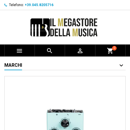
Telefono:
+39.045.8205716
0



shopping_cart
MARCHI