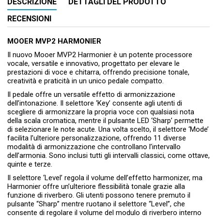
DESCRIZIONE
DETTAGLI DEL PRODOTTO
RECENSIONI
MOOER MVP2 HARMONIER
Il nuovo Mooer MVP2 Harmonier è un potente processore
vocale, versatile e innovativo, progettato per elevare le
prestazioni di voce e chitarra, offrendo precisione tonale,
creatività e praticità in un unico pedale compatto.
Il pedale offre un versatile effetto di armonizzazione
dell’intonazione. Il selettore ‘Key’ consente agli utenti di
scegliere di armonizzare la propria voce con qualsiasi nota
della scala cromatica, mentre il pulsante LED ‘Sharp’ permette
di selezionare le note acute. Una volta scelto, il selettore ‘Mode’
facilita l’ulteriore personalizzazione, offrendo 11 diverse
modalità di armonizzazione che controllano l’intervallo
dell’armonia. Sono inclusi tutti gli intervalli classici, come ottave,
quinte e terze.
Il selettore ‘Level’ regola il volume dell’effetto harmonizer, ma
Harmonier offre un’ulteriore flessibilità tonale grazie alla
funzione di riverbero. Gli utenti possono tenere premuto il
pulsante “Sharp” mentre ruotano il selettore “Level”, che
consente di regolare il volume del modulo di riverbero interno