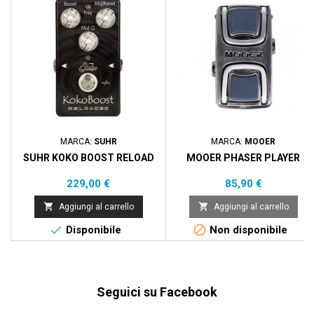
MARCA:
SUHR
MARCA:
MOOER
SUHR KOKO BOOST RELOAD
MOOER PHASER PLAYER
Prezzo
Prezzo
229,00 €
85,90 €


Aggiungi al carrello
Aggiungi al carrello


Disponibile
Non disponibile
Seguici su Facebook