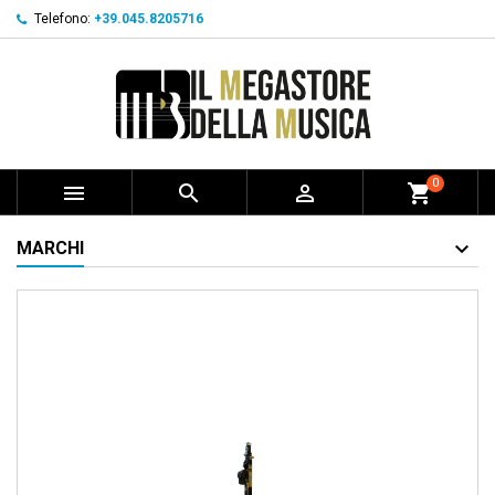
Telefono:
+39.045.8205716
0



shopping_cart
MARCHI