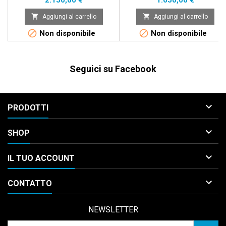
2.150,00 €
1.650,00 €


Aggiungi al carrello
Aggiungi al carrello


Non disponibile
Non disponibile
Seguici su Facebook

PRODOTTI

SHOP

IL TUO ACCOUNT

CONTATTO
NEWSLETTER