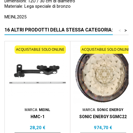
Dimensioni: 12Ó / 30 cm di diametro
Materiale: Lega speciale di bronzo
MEINL2025
16 ALTRI PRODOTTI DELLA STESSA CATEGORIA:
<
>
ACQUISTABILE SOLO ONLINE
ACQUISTABILE SOLO ONLINE
MARCA:
MEINL
MARCA:
SONIC ENERGY
HMC-1
SONIC ENERGY SGMC22
Prezzo
Prezzo
28,20 €
974,70 €