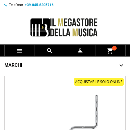
Telefono:
+39.045.8205716
0



shopping_cart
MARCHI
ACQUISTABILE SOLO ONLINE