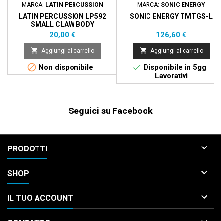
MARCA:
LATIN PERCUSSION
MARCA:
SONIC ENERGY
LATIN PERCUSSION LP592
SONIC ENERGY TMTGS-L
SMALL CLAW BODY
Prezzo
Prezzo
20,00 €
126,60 €


Aggiungi al carrello
Aggiungi al carrello


Non disponibile
Disponibile in 5gg
Lavorativi
Seguici su Facebook

PRODOTTI

SHOP

IL TUO ACCOUNT