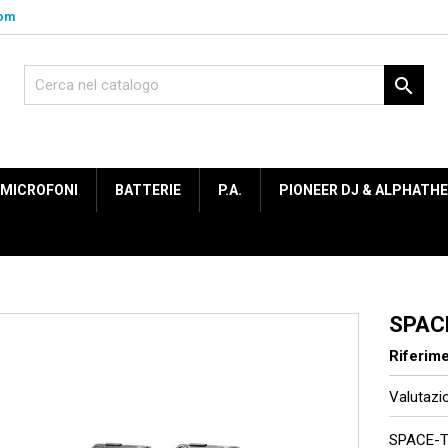
com

MICROFONI
BATTERIE
P.A.
PIONEER DJ & ALPHATH
SPAC
Riferim
Valutaz
SPACE-T