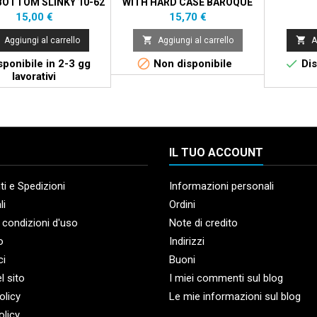
BOTTOM SLINKY 10-62
WITH HARD CASE BAROQUE
FING.
Prezzo
Prezzo
15,00 €
15,70 €


Aggiungi al carrello
Aggiungi al carrello
A


ponibile in 2-3 gg
Non disponibile
Dis
lavorativi
IL TUO ACCOUNT
i e Spedizioni
Informazioni personali
li
Ordini
 condizioni d'uso
Note di credito
o
Indirizzi
ci
Buoni
l sito
I miei commenti sul blog
olicy
Le mie informazioni sul blog
olicy