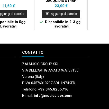
JACQUARD STRAP
Prezzo
Prezzo
11,60 €
23,00 €


ggiungi al carrello
Aggiungi al carrello
Aggi


ponibile in 5gg
Disponibile in 2-3 gg
Dispo
Lavorativi
lavorativi
La
CONTATTO
ZAI MUSIC GROUP SRL
VIA DELL’ARTIGIANATO 9/A, 37135
Verona (Italy)
P.IVA 04576010237 SDI: 1N74KED
Telefono:
+39.045.8205716
E-mail:
info@musicalbox.com