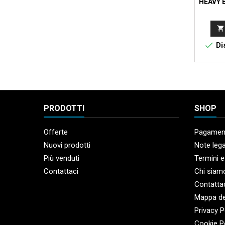
HEAVY 


Dis
PRODOTTI
SHOP
Offerte
Pagament
Nuovi prodotti
Note lega
Più venduti
Termini e
Contattaci
Chi siam
Contatta
Mappa de
Privacy P
Cookie P