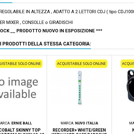
EGOLABILE IN ALTEZZA , ADATTO A 2 LETTORI CDJ ( tipo CDJ1000 
ER MIXER , CONSOLLE o GIRADISCHI
TOCK __ PRODOTTO NUOVO IN ESPOSIZIONE ***
RI PRODOTTI DELLA STESSA CATEGORIA:
UISTABILE SOLO ONLINE
ACQUISTABILE SOLO ONLINE
ACQUI
ARCA:
ERNIE BALL
MARCA:
NUVO ITALIA
MA
 COBALT SKINNY TOP
RECORDER+ WHITE/GREEN