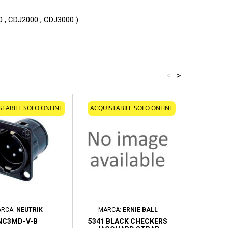
, CDJ2000 , CDJ3000 )
<
>
STABILE SOLO ONLINE
ACQUISTABILE SOLO ONLINE
ACQUIST
RCA:
NEUTRIK
MARCA:
ERNIE BALL
MARC
NC3MD-V-B
5341 BLACK CHECKERS