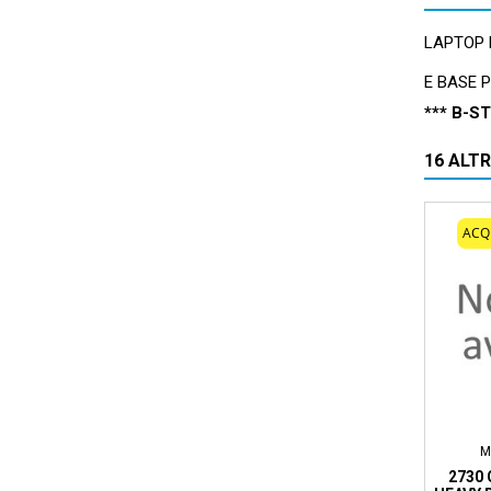
LAPTOP R
E BASE P
*** B-S
16 ALT
ACQ
M
2730