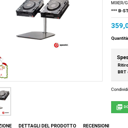
MIXER/G
*** B-S
359,
Quantità
Spes
Riti
BRT 
Condividi

DO
ZIONE
DETTAGLI DEL PRODOTTO
RECENSIONI