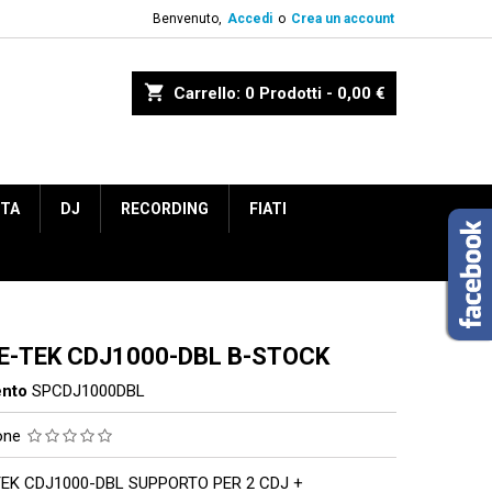
Benvenuto,
Accedi
o
Crea un account
shopping_cart
Carrello:
0
Prodotti - 0,00 €
ETA
DJ
RECORDING
FIATI
E-TEK CDJ1000-DBL B-STOCK
ento
SPCDJ1000DBL
ione
EK CDJ1000-DBL SUPPORTO PER 2 CDJ +