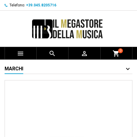
Telefono:
+39.045.8205716
0



shopping_cart
MARCHI