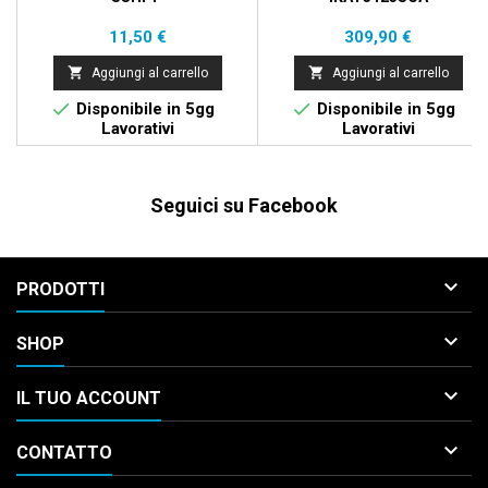
Prezzo
Prezzo
11,50 €
309,90 €


Aggiungi al carrello
Aggiungi al carrello


Disponibile in 5gg
Disponibile in 5gg
Lavorativi
Lavorativi
Seguici su Facebook

PRODOTTI

SHOP

IL TUO ACCOUNT

CONTATTO