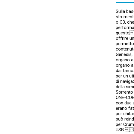
Sulla bas
strumenti
o C3, che
performan
questo a
offrire u
permetto
contenut
Genesis, 
organo a 
organo a
dai famos
per un ut
di naviga
della sim
Sorrento 
ONE-CORD)
con due u
erano fat
per chita
può rein
per Cruma
USB. Dim