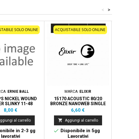
<
>
STABILE SOLO ONLINE
ACQUISTABILE SOLO ONLINE
ACQUIST
CA:
ERNIE BALL
MARCA:
ELIXIR
MA
PS NICKEL WOUND
15170 ACOUSTIC 80/20
R SLINKY 11-48
BRONZE NANOWEB SINGLE
Prezzo
Prezzo
8,00 €
6,60 €


ggiungi al carrello
Aggiungi al carrello
Aggi


nibile in 2-3 gg
Disponibile in 5gg
Dispo
lavorativi
Lavorativi
La