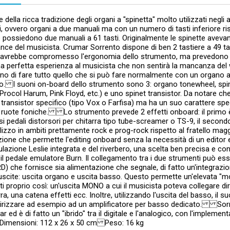
e della ricca tradizione degli organi a "spinetta" molto utilizzati negli
, ovvero organi a due manuali ma con un numero di tasti inferiore ri
 possiedono due manuali a 61 tasti. Originalmente le spinette avevan
ce del musicista. Crumar Sorrento dispone di ben 2 tastiere a 49 tas
vrebbe compromesso l'ergonomia dello strumento, ma prevedono un'
na perfetta esperienza al musicista che non sentirà la mancanza del wat
no di fare tutto quello che si può fare normalmente con un organo 
o. I suoni on-board dello strumento sono 3: organo tonewheel, spin
Procol Harum, Pink Floyd, etc.) e uno spinet transistor. Da notare ch
transistor specifico (tipo Vox o Farfisa) ma ha un suo carattere spec
 ruote foniche. Lo strumento prevede 2 effetti onboard: il primo 
i pedali distorsori per chitarra tipo tube-screamer o TS-9, il secondo
ilizzo in ambiti prettamente rock e prog-rock rispetto al fratello m
zione che permette l'editing onboard senza la necessità di un editor 
ulazione Leslie integrata e del riverbero, una scelta ben precisa e 
il pedale emulatore Burn. Il collegamento tra i due strumenti può e
 che fornisce sia alimentazione che segnale, di fatto un'integrazio
scite: uscita organo e uscita basso. Questo permette un'elevata "modu
ti proprio così: un'uscita MONO a cui il musicista poteva collegare d
rra, una catena effetti ecc. Inoltre, utilizzando l'uscita del basso, il
dirizzare ad esempio ad un amplificatore per basso dedicato. Sorre
r ed è di fatto un "ibrido" tra il digitale e l'analogico, con l'impleme
ensioni: 112 x 26 x 50 cm Peso: 16 kg