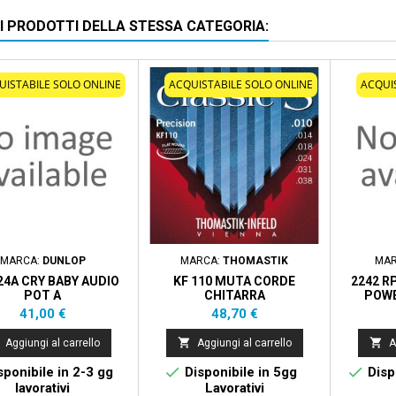
RI PRODOTTI DELLA STESSA CATEGORIA:
UISTABILE SOLO ONLINE
ACQUISTABILE SOLO ONLINE
ACQUI
MARCA:
DUNLOP
MARCA:
THOMASTIK
MAR
24A CRY BABY AUDIO
KF 110 MUTA CORDE
2242 R
POT A
CHITARRA
POWE
Prezzo
Prezzo
41,00 €
48,70 €


Aggiungi al carrello
Aggiungi al carrello
A


ponibile in 2-3 gg
Disponibile in 5gg
Dispo
lavorativi
Lavorativi