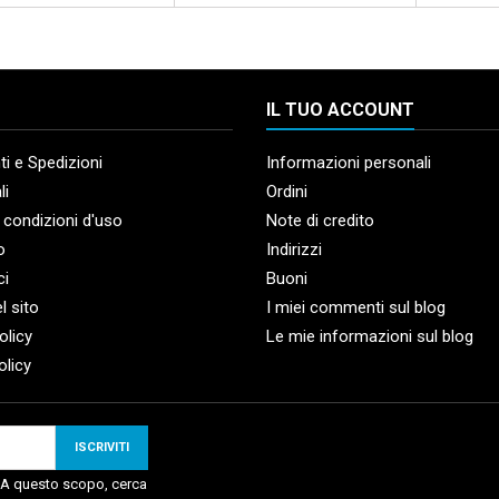
IL TUO ACCOUNT
i e Spedizioni
Informazioni personali
li
Ordini
 condizioni d'uso
Note di credito
o
Indirizzi
ci
Buoni
l sito
I miei commenti sul blog
olicy
Le mie informazioni sul blog
olicy
. A questo scopo, cerca