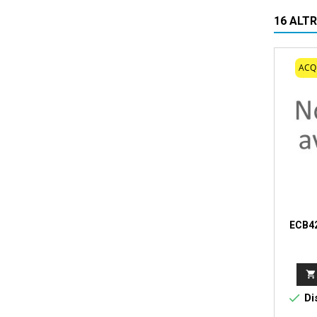
16 ALT
ACQ
ECB4


Dis