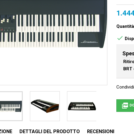
1.444
Quantità

Dispo
Spes
Riti
BRT 
Condividi

DO
ZIONE
DETTAGLI DEL PRODOTTO
RECENSIONI