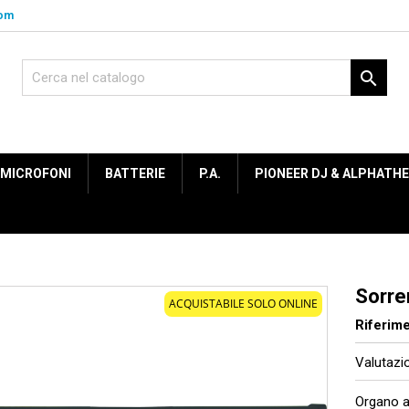
com

MICROFONI
BATTERIE
P.A.
PIONEER DJ & ALPHATH
Sorre
ACQUISTABILE SOLO ONLINE
Riferim
Valutaz
Organo a