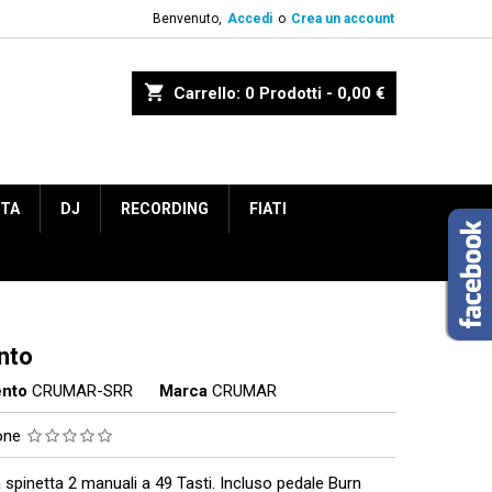
Benvenuto,
Accedi
o
Crea un account
shopping_cart
Carrello:
0
Prodotti - 0,00 €
ETA
DJ
RECORDING
FIATI
nto
ento
CRUMAR-SRR
Marca
CRUMAR
ione
 spinetta 2 manuali a 49 Tasti. Incluso pedale Burn