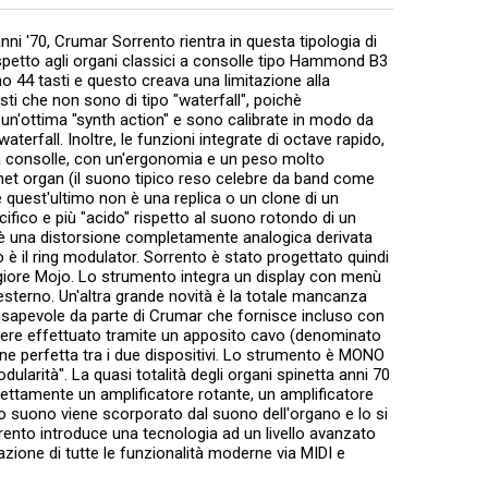
 anni '70, Crumar Sorrento rientra in questa tipologia di
spetto agli organi classici a consolle tipo Hammond B3
o 44 tasti e questo creava una limitazione alla
ti che non sono di tipo "waterfall", poichè
ottima "synth action" e sono calibrate in modo da
erfall. Inoltre, le funzioni integrate di octave rapido,
a consolle, con un'ergonomia e un peso molto
et organ (il suono tipico reso celebre da band come
e quest'ultimo non è una replica o un clone di un
ifico e più "acido" rispetto al suono rotondo di un
è una distorsione completamente analogica derivata
 è il ring modulator. Sorrento è stato progettato quindi
aggiore Mojo. Lo strumento integra un display con menù
esterno. Un'altra grande novità è la totale mancanza
consapevole da parte di Crumar che fornisce incluso con
ssere effettuato tramite un apposito cavo (denominato
ne perfetta tra i due dispositivi. Lo strumento è MONO
larità". La quasi totalità degli organi spinetta anni 70
irettamente un amplificatore rotante, un amplificatore
 suo suono viene scorporato dal suono dell'organo e lo si
nto introduce una tecnologia ad un livello avanzato
ntazione di tutte le funzionalità moderne via MIDI e