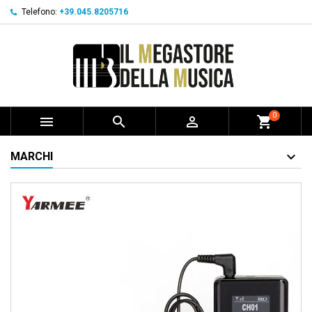
Telefono:
+39.045.8205716
0



shopping_cart
MARCHI