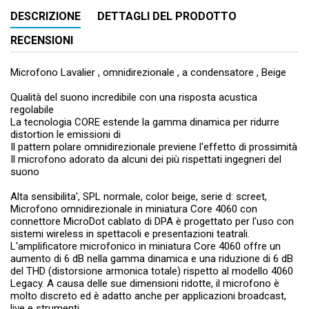
DESCRIZIONE
DETTAGLI DEL PRODOTTO
RECENSIONI
Microfono Lavalier , omnidirezionale , a condensatore , Beige
Qualità del suono incredibile con una risposta acustica
regolabile
La tecnologia CORE estende la gamma dinamica per ridurre
distortion le emissioni di
Il pattern polare omnidirezionale previene l'effetto di prossimità
Il microfono adorato da alcuni dei più rispettati ingegneri del
suono
Alta sensibilita', SPL normale, color beige, serie d: screet,
Microfono omnidirezionale in miniatura Core 4060 con
connettore MicroDot cablato di DPA è progettato per l'uso con
sistemi wireless in spettacoli e presentazioni teatrali.
L'amplificatore microfonico in miniatura Core 4060 offre un
aumento di 6 dB nella gamma dinamica e una riduzione di 6 dB
del THD (distorsione armonica totale) rispetto al modello 4060
Legacy. A causa delle sue dimensioni ridotte, il microfono è
molto discreto ed è adatto anche per applicazioni broadcast,
live e strumenti.