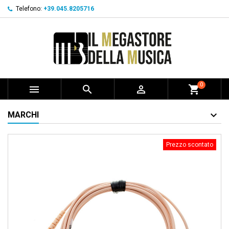
Telefono:
+39.045.8205716
0



shopping_cart
MARCHI
Prezzo scontato