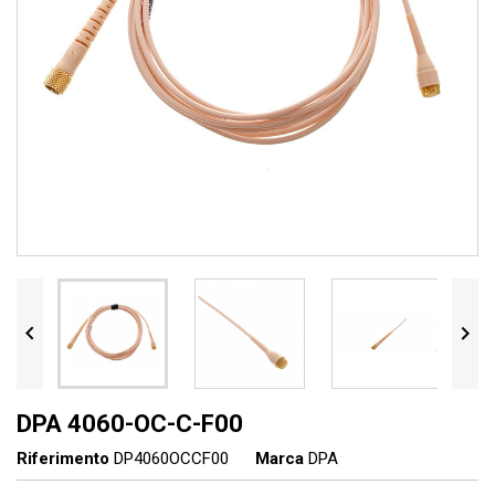


DPA 4060-OC-C-F00
Riferimento
DP4060OCCF00
Marca
DPA