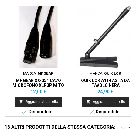
MARCA:
MPGEAR
MARCA:
QUIK LOK
MPGEAR XX-051 CAVO
QUIK LOK A114 ASTA DA
MICROFONO XLR3P M TO
TAVOLO NERA
XLR3P F - 5M - BLACK
Prezzo
Prezzo
12,00 €
24,90 €


Aggiungi al carrello
Aggiungi al carrello


Disponibile
Disponibile
16 ALTRI PRODOTTI DELLA STESSA CATEGORIA:
<
>