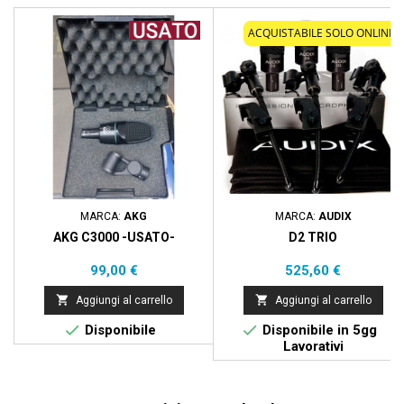
ACQUISTABILE SOLO ONLINE
MARCA:
AKG
MARCA:
AUDIX
AKG C3000 -USATO-
D2 TRIO
Prezzo
Prezzo
99,00 €
525,60 €


Aggiungi al carrello
Aggiungi al carrello


Disponibile
Disponibile in 5gg
Lavorativi