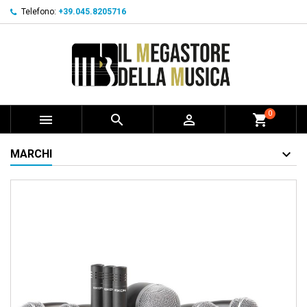
Telefono:
+39.045.8205716
0



shopping_cart
MARCHI