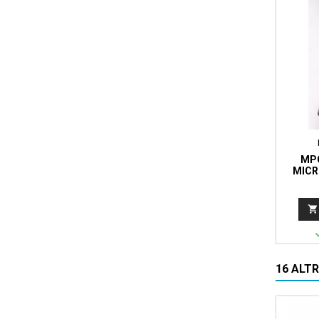
MPG
MICR
XLR

16 ALT