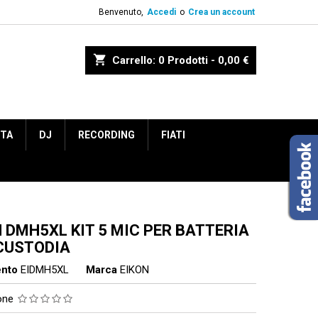
Benvenuto,
Accedi
o
Crea un account
shopping_cart
Carrello:
0
Prodotti - 0,00 €
ETA
DJ
RECORDING
FIATI
 DMH5XL KIT 5 MIC PER BATTERIA
CUSTODIA
ento
EIDMH5XL
Marca
EIKON
ione