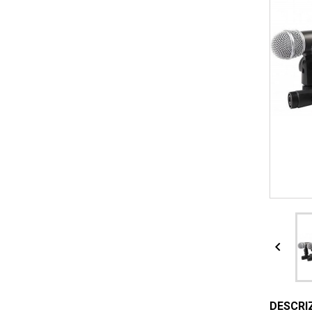

DESCRI