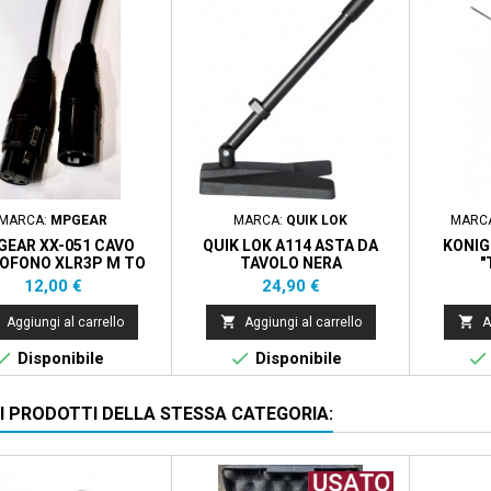
MARCA:
MPGEAR
MARCA:
QUIK LOK
MARC
EAR XX-051 CAVO
QUIK LOK A114 ASTA DA
KONIG
OFONO XLR3P M TO
TAVOLO NERA
"
3P F - 5M - BLACK
Prezzo
Prezzo
12,00 €
24,90 €


Aggiungi al carrello
Aggiungi al carrello
A



Disponibile
Disponibile
RI PRODOTTI DELLA STESSA CATEGORIA: