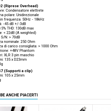
2 (Riprese Overhead)
re: Condensatore elettrete
a polare: Unidirezionale
 in frequenza: 50Hz - 18kHz
tà: -45 dB +/-3dB
0.5% THD: 130dB max
e: < 22dB (A weighted)
 S/N: > 70dB
a nominale: 250 Ohm
a di carico consigliata: > 1000 Ohm
zione: +48V Phantom
ri: XLR 3 pin maschio
ni: 135 x D23mm
0g
 (Supporti a clip)
ni: 105 x 25mm
g
BE ANCHE PIACERTI
Pacchetto