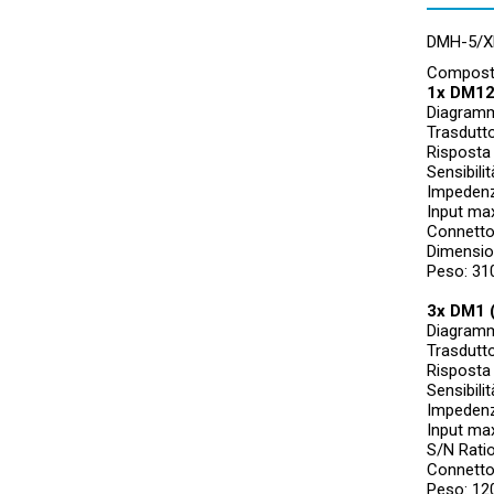
DMH-5/X
Composto
1x DM12
Diagramm
Trasdutt
Risposta
Sensibili
Impedenz
Input ma
Connetto
Dimensio
Peso: 31
3x DM1 (
Diagramm
Trasdutt
Risposta
Sensibili
Impedenz
Input ma
S/N Rati
Connetto
Peso: 12