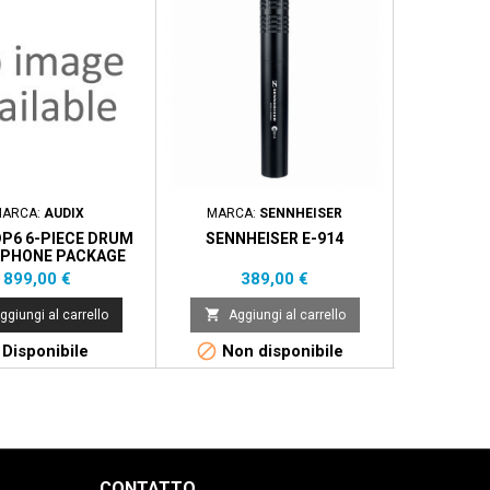
ARCA:
AUDIX
MARCA:
SENNHEISER
MARCA
DP6 6-PIECE DRUM
SENNHEISER E-914
SENNHEI
PHONE PACKAGE
Prezzo
Prezzo
P
899,00 €
389,00 €
3


ggiungi al carrello
Aggiungi al carrello
Aggi


Disponibile
Non disponibile
Di
CONTATTO