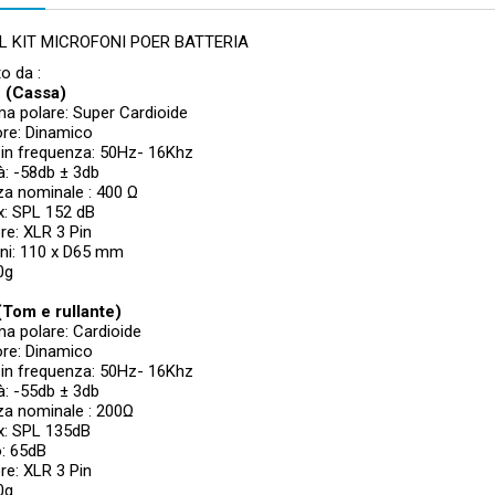
L KIT MICROFONI POER BATTERIA
 da :
 (Cassa)
a polare: Super Cardioide
ore: Dinamico
 in frequenza: 50Hz- 16Khz
tà: -58db ± 3db
a nominale : 400 Ω
x: SPL 152 dB
re: XLR 3 Pin
ni: 110 x D65 mm
0g
Tom e rullante)
a polare: Cardioide
ore: Dinamico
 in frequenza: 50Hz- 16Khz
tà: -55db ± 3db
a nominale : 200Ω
x: SPL 135dB
o: 65dB
re: XLR 3 Pin
0g