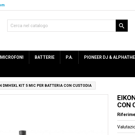
com

MICROFONI
BATTERIE
P.A.
PIONEER DJ & ALPHATH
N DMH5XL KIT 5 MIC PER BATTERIA CON CUSTODIA
EIKON
CON 
Riferim
Valutaz