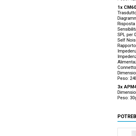
1x CM60
Trasdutto
Diagramm
Risposta
Sensibili
SPL per 
Self Nois
Rapporto
Impedenz
Impedenz
Alimenta
Connetto
Dimensio
Peso: 24
3x APM47
Dimensio
Peso: 30
POTREB