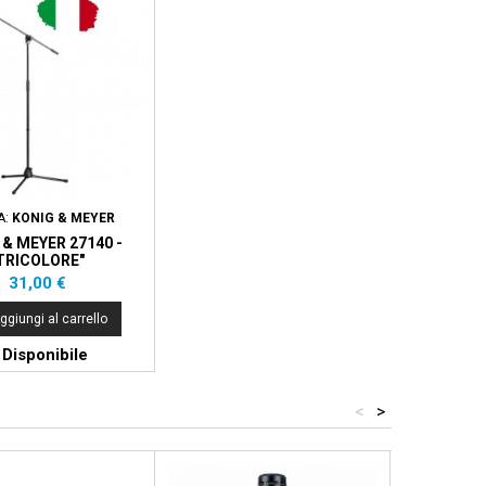
A:
KONIG & MEYER
 & MEYER 27140 -
TRICOLORE"
Prezzo
31,00 €
ggiungi al carrello
Disponibile
<
>