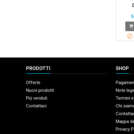
P
5


PRODOTTI
SHOP
Offerte
Pagament
Nuovi prodotti
Note lega
Più venduti
Termini e
Contattaci
Chi siam
Contatta
Mappa de
Privacy P