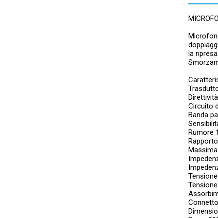
MICROFO
Microfono
doppiaggi
la ripres
Smorzame
Caratteri
Trasdutto
Direttivi
Circuito 
Banda pa
Sensibili
Rumore 1
Rapporto
Massima 
Impedenz
Impedenz
Tensione
Tensione 
Assorbim
Connetto
Dimensio