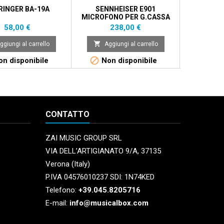
RINGER BA-19A
SENNHEISER E901
SENNH
MICROFONO PER G.CASSA
Prezzo
Prezzo
P
58,00 €
238,00 €
1


ggiungi al carrello
Aggiungi al carrello
Aggi


n disponibile
Non disponibile
Di
CONTATTO
ZAI MUSIC GROUP SRL
VIA DELL’ARTIGIANATO 9/A, 37135
Verona (Italy)
P.IVA 04576010237 SDI: 1N74KED
Telefono:
+39.045.8205716
E-mail:
info@musicalbox.com