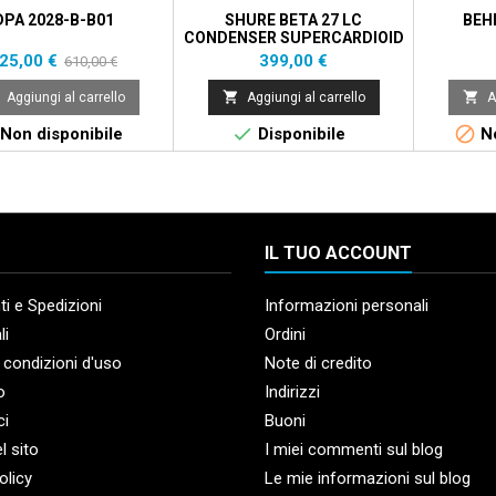
DPA 2028-B-B01
SHURE BETA 27 LC
BEH
CONDENSER SUPERCARDIOID
rezzo
Prezzo
Prezzo
25,00 €
399,00 €
610,00 €
base


Aggiungi al carrello
Aggiungi al carrello
A


Non disponibile
Disponibile
No
IL TUO ACCOUNT
i e Spedizioni
Informazioni personali
li
Ordini
 condizioni d'uso
Note di credito
o
Indirizzi
ci
Buoni
l sito
I miei commenti sul blog
olicy
Le mie informazioni sul blog