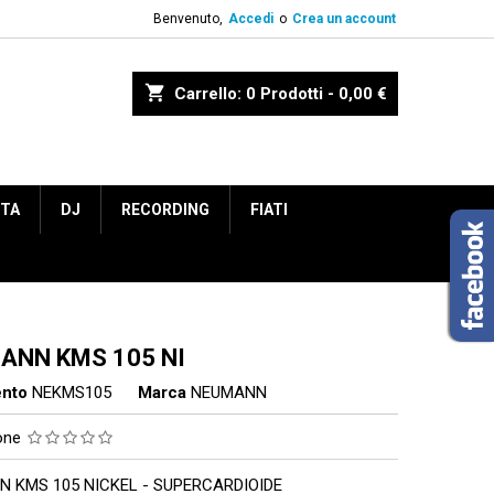
Benvenuto,
Accedi
o
Crea un account
shopping_cart
Carrello:
0
Prodotti - 0,00 €
ETA
DJ
RECORDING
FIATI
ANN KMS 105 NI
ento
NEKMS105
Marca
NEUMANN
ione
 KMS 105 NICKEL - SUPERCARDIOIDE