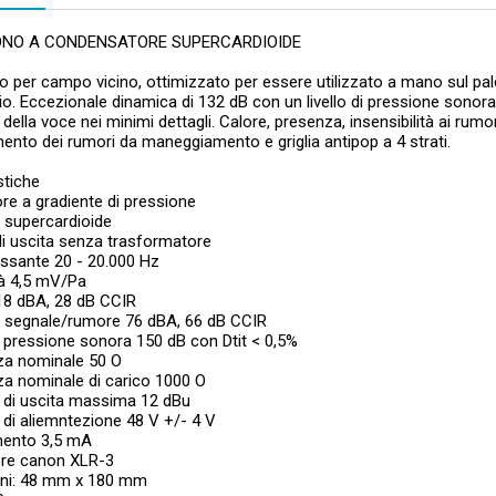
NO A CONDENSATORE SUPERCARDIOIDE
 per campo vicino, ottimizzato per essere utilizzato a mano sul palco, in
o. Eccezionale dinamica di 132 dB con un livello di pressione sonor
a della voce nei minimi dettagli. Calore, presenza, insensibilità ai rum
nto dei rumori da maneggiamento e griglia antipop a 4 strati.
stiche
re a gradiente di pressione
tà supercardioide
di uscita senza trasformatore
ssante 20 - 20.000 Hz
tà 4,5 mV/Pa
8 dBA, 28 dB CCIR
 segnale/rumore 76 dBA, 66 dB CCIR
pressione sonora 150 dB con Dtit < 0,5%
a nominale 50 O
a nominale di carico 1000 O
 di uscita massima 12 dBu
di aliemntezione 48 V +/- 4 V
ento 3,5 mA
re canon XLR-3
ni: 48 mm x 180 mm