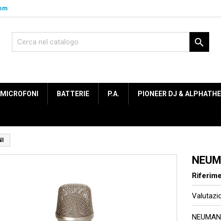
com

MICROFONI
BATTERIE
P.A.
PIONEER DJ & ALPHATH
NI
NEUM
Riferim
Valutaz
NEUMANN