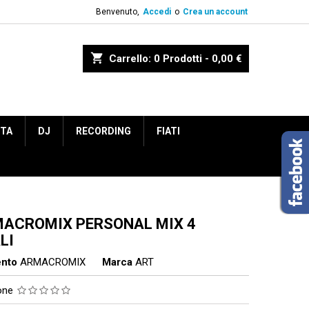
Benvenuto,
Accedi
o
Crea un account
shopping_cart
Carrello:
0
Prodotti - 0,00 €
ETA
DJ
RECORDING
FIATI
MACROMIX PERSONAL MIX 4
LI
ento
ARMACROMIX
Marca
ART
ione