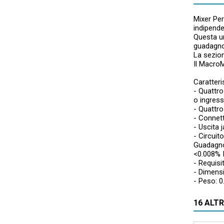
Mixer Per
indipende
Questa un
guadagno 
La sezion
Il Macro
Caratteri
- Quattro
o ingress
- Quattro 
- Connet
- Uscita
- Circuit
Guadagno
<0.008% 
- Requisi
- Dimensi
- Peso: 0
16 ALT