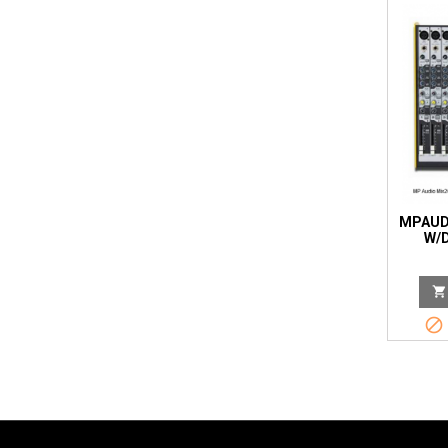
MPAUDI
W/D

