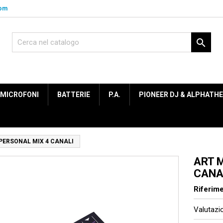
com

MICROFONI
BATTERIE
P.A.
PIONEER DJ & ALPHATH
PERSONAL MIX 4 CANALI
ART 
CANA
Riferim
Valutaz