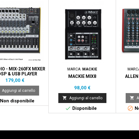
O - MIX-260FX MIXER
MARCA:
MACKIE
MARC
SP & USB PLAYER
MACKIE MIX8
ALLEN
Prezzo
179,00 €
Prezzo
98,00 €
Aggiungi al carrello


Aggiungi al carrello
A
Non disponibile


Disponibile
No