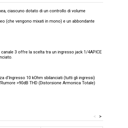
nea, ciascuno dotato di un controllo di volume
tereo (che vengono mixati in mono) e un abbondante
l canale 3 offre la scelta tra un ingresso jack 1/4APICE
nciato.
 d'Ingresso 10 kOhm sbilanciati (tutti gli ingressi)
e/Rumore >90dB THD (Distorsione Armonica Totale)
<
>