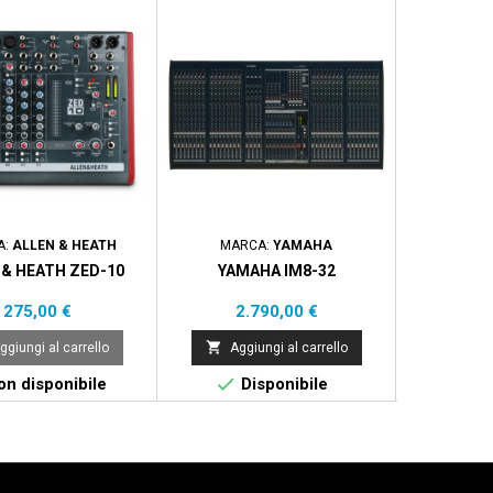
A:
ALLEN & HEATH
MARCA:
YAMAHA
MARCA:
 & HEATH ZED-10
YAMAHA IM8-32
ALLEN & 
Prezzo
Prezzo
Pr
275,00 €
2.790,00 €
5.


ggiungi al carrello
Aggiungi al carrello
Aggi


n disponibile
Disponibile
Di