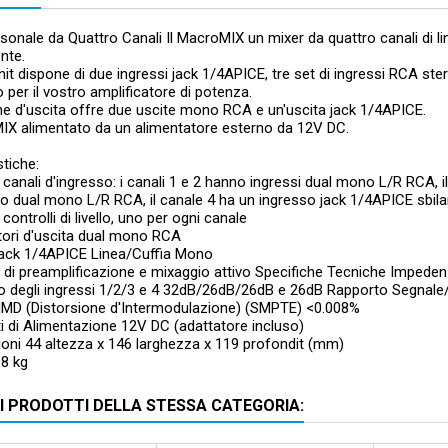
sonale da Quattro Canali Il MacroMIX un mixer da quattro canali di li
nte.
it dispone di due ingressi jack 1/4APICE, tre set di ingressi RCA s
per il vostro amplificatore di potenza.
e d'uscita offre due uscite mono RCA e un'uscita jack 1/4APICE.
MIX alimentato da un alimentatore esterno da 12V DC.
stiche:
 canali d'ingresso: i canali 1 e 2 hanno ingressi dual mono L/R RCA, i
o dual mono L/R RCA, il canale 4 ha un ingresso jack 1/4APICE sbila
controlli di livello, uno per ogni canale
tori d'uscita dual mono RCA
 jack 1/4APICE Linea/Cuffia Mono
o di preamplificazione e mixaggio attivo Specifiche Tecniche Impedenza
 degli ingressi 1/2/3 e 4 32dB/26dB/26dB e 26dB Rapporto Segnal
IMD (Distorsione d'Intermodulazione) (SMPTE) <0.008%
ti di Alimentazione 12V DC (adattatore incluso)
oni 44 altezza x 146 larghezza x 119 profondit (mm)
.8 kg
RI PRODOTTI DELLA STESSA CATEGORIA: