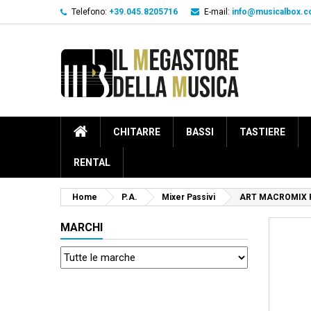
Telefono:
+39.045.8205716
E-mail:
info@musicalbox.
CHITARRE
BASSI
TASTIERE
RENTAL
Home
P.A.
Mixer Passivi
ART MACROMIX 
MARCHI