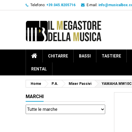
Telefono:
+39.045.8205716
E-mail:
info@musicalbox.
CHITARRE
BASSI
TASTIERE
RENTAL
Home
P.A.
Mixer Passivi
YAMAHA MW10C
MARCHI