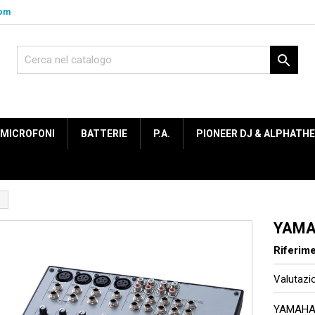
com

MICROFONI
BATTERIE
P.A.
PIONEER DJ & ALPHATH
YAMA
Riferim
Valutaz
YAMAHA