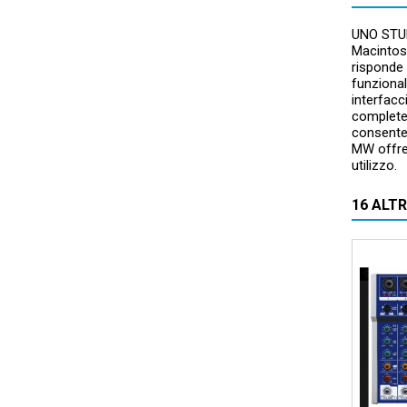
UNO STUD
Macintosh
risponde 
funzional
interfacc
complete 
consente 
MW offre,
utilizzo.
16 ALT