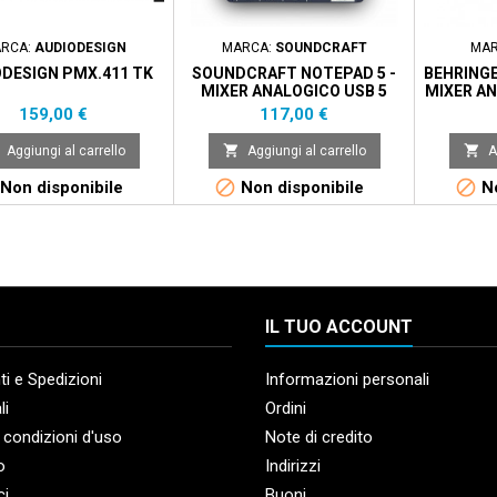
RCA:
AUDIODESIGN
MARCA:
SOUNDCRAFT
MAR
DESIGN PMX.411 TK
SOUNDCRAFT NOTEPAD 5 -
BEHRINGE
MIXER ANALOGICO USB 5
MIXER AN
CANALI
Prezzo
Prezzo
159,00 €
117,00 €


Aggiungi al carrello
Aggiungi al carrello
A


Non disponibile
Non disponibile
No
IL TUO ACCOUNT
i e Spedizioni
Informazioni personali
li
Ordini
 condizioni d'uso
Note di credito
o
Indirizzi
ci
Buoni