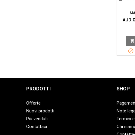
MA
AUDIO


PRODOTTI
SHOP
Offerte
Pagament
Nuovi prodotti
Note lega
Più venduti
Termini e
Contattaci
Chi siam
Contatta