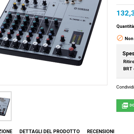
132,
Quantità

Non 
Spes
Riti
BRT 
Condividi

DO
ZIONE
DETTAGLI DEL PRODOTTO
RECENSIONI