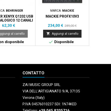
CA:
BEHRINGER
MARCA:
MACKIE
MAR
R XENYX Q1202 USB
MACKIE PROFX10V3
MIDAS HE
ALOGICO 12 CANALI
MONO/4
ORI
Prezzo
Prezzo
Prezzo
Prezzo
62,30 €
234,00 €
18.000,
289,00 €
base


ggiungi al carrello
Aggiungi al carrello
Aggi


n disponibile
Disponibile
Di
CONTATTO
ZAI MUSIC GROUP SRL
VIA DELL’ARTIGIANATO 9/A, 37135
Verona (Italy)
P.IVA 04576010237 SDI: 1N74KED
Telefono:
+39.045.8205716