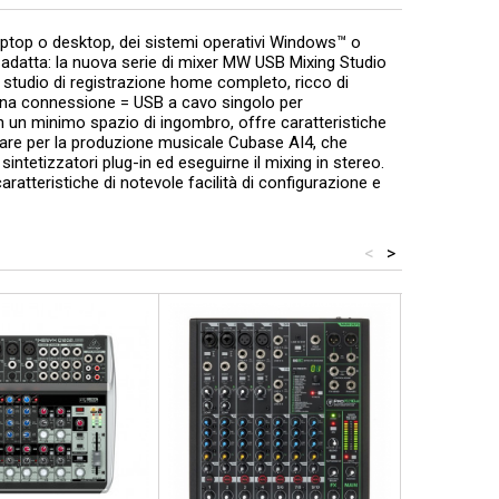
op o desktop, dei sistemi operativi Windows™ o
e adatta: la nuova serie di mixer MW USB Mixing Studio
 studio di registrazione home completo, ricco di
di una connessione = USB a cavo singolo per
 In un minimo spazio di ingombro, offre caratteristiche
tware per la produzione musicale Cubase AI4, che
intetizzatori plug-in ed eseguirne il mixing in stereo.
caratteristiche di notevole facilità di configurazione e
<
>
Prezzo scontato
- 55,00 €
Prezzo scont