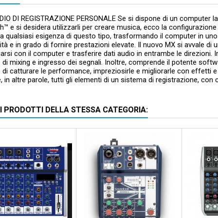
IO DI REGISTRAZIONE PERSONALE Se si dispone di un computer lapt
™ e si desidera utilizzarli per creare musica, ecco la configurazion
a qualsiasi esigenza di questo tipo, trasformando il computer in uno
ità e in grado di fornire prestazioni elevate. Il nuovo MX si avvale 
iarsi con il computer e trasferire dati audio in entrambe le direzioni.
di mixing e ingresso dei segnali. Inoltre, comprende il potente sof
di catturare le performance, impreziosirle e migliorarle con effetti e s
 in altre parole, tutti gli elementi di un sistema di registrazione, con 
RI PRODOTTI DELLA STESSA CATEGORIA: