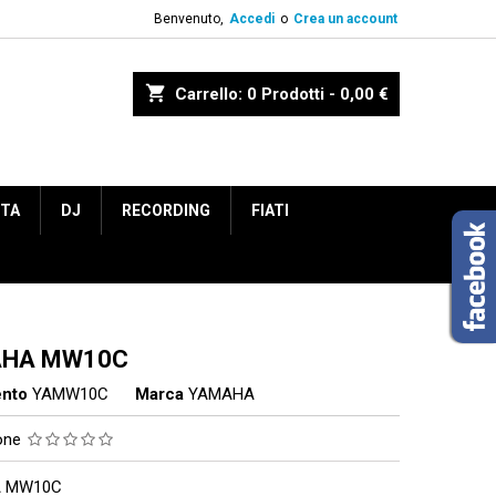
Benvenuto,
Accedi
o
Crea un account
shopping_cart
Carrello:
0
Prodotti - 0,00 €
ETA
DJ
RECORDING
FIATI
HA MW10C
ento
YAMW10C
Marca
YAMAHA
ione
 MW10C