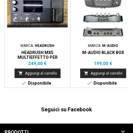
MARCA:
HEADRUSH
MARCA:
M-AUDIO
HEADRUSH MX5
M-AUDIO BLACK BOX
MULTIEFFETTO PER
CHITARRA
Prezzo
Prezzo
249,00 €
199,00 €


Aggiungi al carrello
Aggiungi al carrello


Disponibile
Disponibile
Seguici su Facebook

PRODOTTI