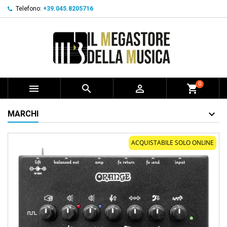
Telefono:
+39.045.8205716
0



shopping_cart
MARCHI
ACQUISTABILE SOLO ONLINE