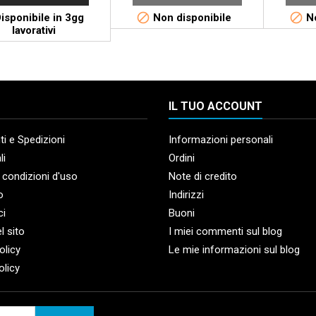


isponibile in 3gg
Non disponibile
No
lavorativi
IL TUO ACCOUNT
i e Spedizioni
Informazioni personali
li
Ordini
 condizioni d'uso
Note di credito
o
Indirizzi
ci
Buoni
l sito
I miei commenti sul blog
olicy
Le mie informazioni sul blog
olicy