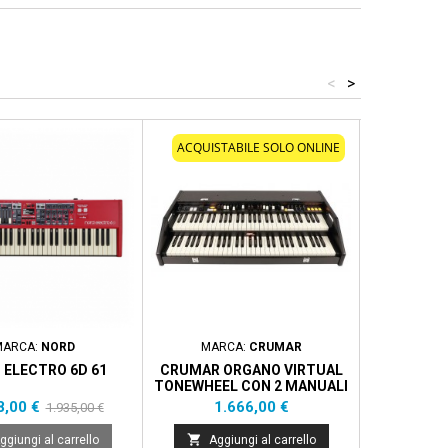
<
>
ontato
- 137,00 €
ACQUISTABILE SOLO ONLINE
ACQUIST
MARCA:
NORD
MARCA:
CRUMAR
MAR
 ELECTRO 6D 61
CRUMAR ORGANO VIRTUAL
CRUMAR O
TONEWHEEL CON 2 MANUALI
TONEWHEEL
A 61 TASTI. 9+2+9 DRAWBAR,
A 61 TASTI
zo
Prezzo
Prezzo
Pr
8,00 €
1.666,00 €
1.
1.935,00 €
SOFTWARE GSI VB3.2
SOFTWA
base
VERSIONE SUITCASE


ggiungi al carrello
Aggiungi al carrello
Aggi