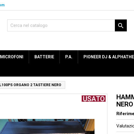
com

MICROFONI
BATTERIE
P.A.
PIONEER DJ & ALPHATH
100PS ORGANO 2 TASTIERE NERO
HAMM
NERO
Riferim
Valutaz