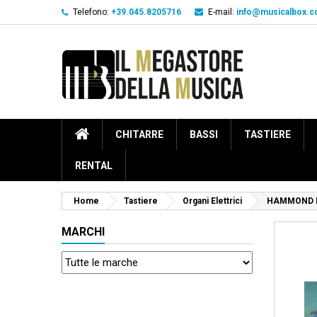
Telefono:
+39.045.8205716
E-mail:
info@musicalbox.
CHITARRE
BASSI
TASTIERE
RENTAL
Home
Tastiere
Organi Elettrici
HAMMOND L
MARCHI