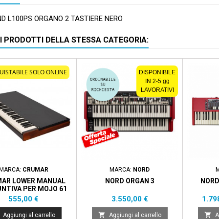
 L100PS ORGANO 2 TASTIERE NERO
RI PRODOTTI DELLA STESSA CATEGORIA:
Solo online
Prezzo sc
UISTABILE SOLO ONLINE
DISPONIBILE
IN 2-5 gg
LAVORATIVI
MARCA:
CRUMAR
MARCA:
NORD
AR LOWER MANUAL
NORD ORGAN 3
NORD
NTIVA PER MOJO 61
CON 61 TASTI
Prezzo
Prezzo
Prez
555,00 €
3.550,00 €
1.79


Aggiungi al carrello
Aggiungi al carrello
A