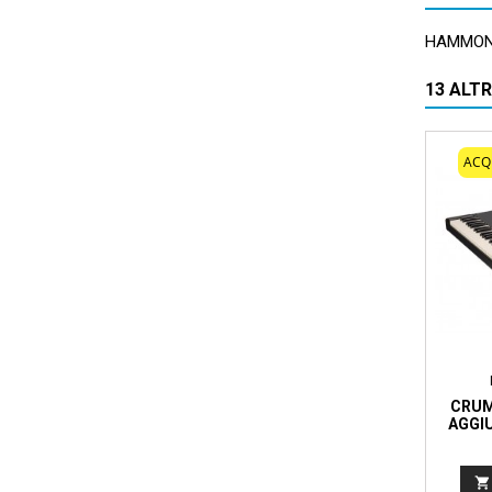
HAMMOND
13 ALT
ACQ
CRUM
AGGIU
