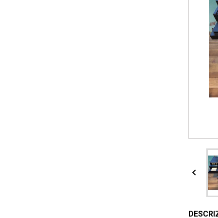

DESCRI