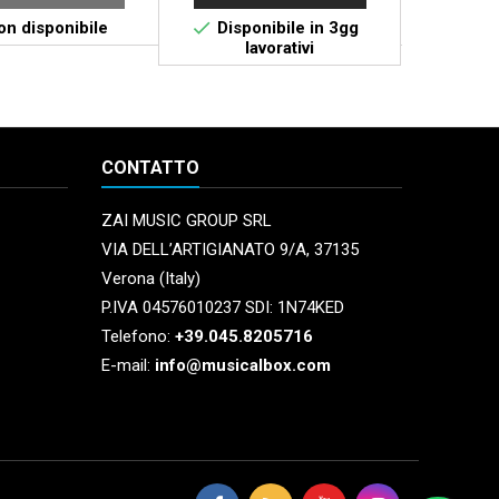


n disponibile
Disponibile in 3gg
Non 
lavorativi
CONTATTO
ZAI MUSIC GROUP SRL
VIA DELL’ARTIGIANATO 9/A, 37135
Verona (Italy)
P.IVA 04576010237 SDI: 1N74KED
Telefono:
+39.045.8205716
E-mail:
info@musicalbox.com