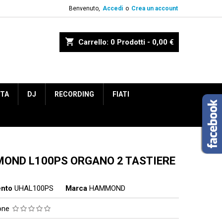
Benvenuto,
Accedi
o
Crea un account
shopping_cart
Carrello:
0
Prodotti - 0,00 €
ETA
DJ
RECORDING
FIATI
OND L100PS ORGANO 2 TASTIERE
ento
UHAL100PS
Marca
HAMMOND
ione