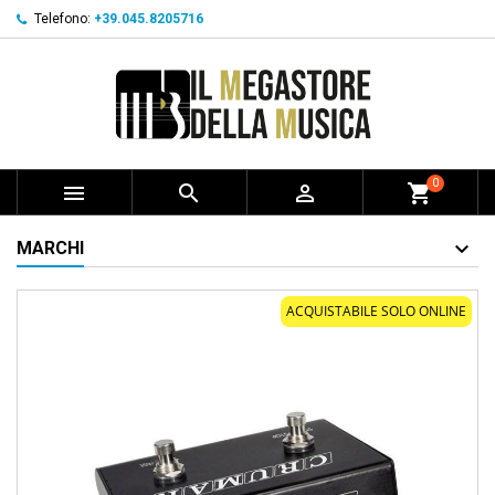
Telefono:
+39.045.8205716
0



shopping_cart
MARCHI
ACQUISTABILE SOLO ONLINE