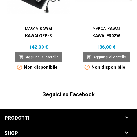
MARCA:
KAWAI
MARCA:
KAWAI
KAWAI GFP-3
KAWAI F302W
Prezzo
Prezzo
142,00 €
136,00 €


Aggiungi al carrello
Aggiungi al carrello


Non disponibile
Non disponibile
Seguici su Facebook

PRODOTTI

SHOP