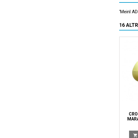
'Meinl AD
16 ALT
CRO
MARA
