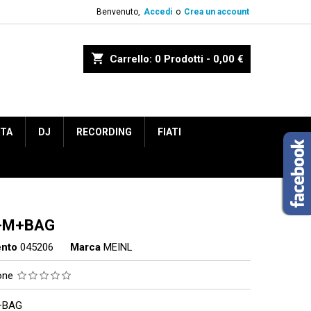
Benvenuto,
Accedi
o
Crea un account
shopping_cart
Carrello:
0
Prodotti - 0,00 €
ETA
DJ
RECORDING
FIATI
-M+BAG
ento
045206
Marca
MEINL
ione
+BAG