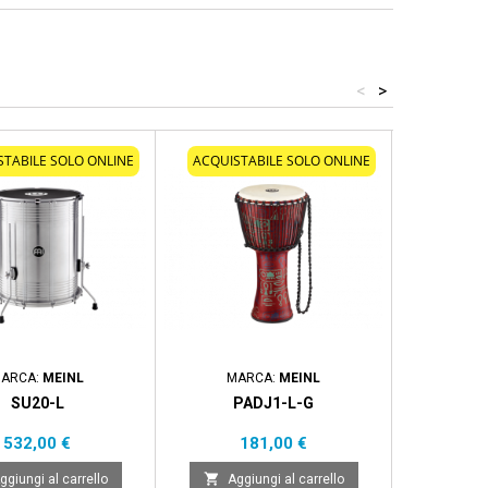
<
>
STABILE SOLO ONLINE
ACQUISTABILE SOLO ONLINE
ACQUIST
ARCA:
MEINL
MARCA:
MEINL
MARCA:
SU20-L
PADJ1-L-G
Prezzo
Prezzo
532,00 €
181,00 €


ggiungi al carrello
Aggiungi al carrello
Aggi