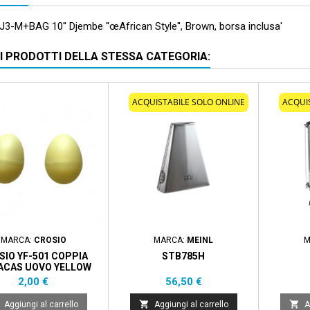
J3-M+BAG 10'' Djembe ''œAfrican Style'', Brown, borsa inclusa'
RI PRODOTTI DELLA STESSA CATEGORIA:
ACQUISTABILE SOLO ONLINE
ACQUI
MARCA:
CROSIO
MARCA:
MEINL
M
SIO YF-501 COPPIA
STB785H
CAS UOVO YELLOW
Prezzo
Prezzo
2,00 €
56,50 €


Aggiungi al carrello
Aggiungi al carrello
A