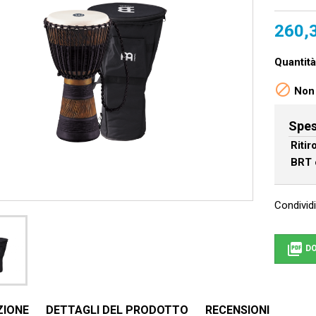
260,
Quantità

Non 
Spes
Riti
BRT 
Condividi

DO
ZIONE
DETTAGLI DEL PRODOTTO
RECENSIONI