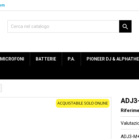
com

MICROFONI
BATTERIE
P.A.
PIONEER DJ & ALPHATH
ADJ3
ACQUISTABILE SOLO ONLINE
Riferim
Valutaz
ADJ3-M