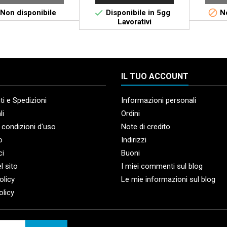


Non disponibile
Disponibile in 5gg
No
Lavorativi
IL TUO ACCOUNT
i e Spedizioni
Informazioni personali
li
Ordini
 condizioni d'uso
Note di credito
o
Indirizzi
ci
Buoni
l sito
I miei commenti sul blog
olicy
Le mie informazioni sul blog
olicy