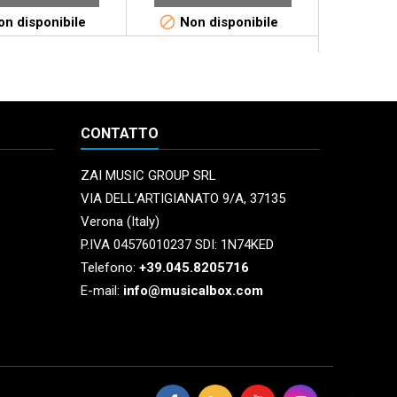


n disponibile
Non disponibile
Dispo
La
CONTATTO
ZAI MUSIC GROUP SRL
VIA DELL’ARTIGIANATO 9/A, 37135
Verona (Italy)
P.IVA 04576010237 SDI: 1N74KED
Telefono:
+39.045.8205716
E-mail:
info@musicalbox.com