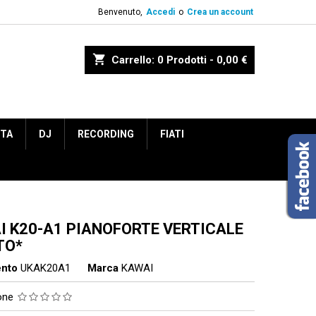
Benvenuto,
Accedi
o
Crea un account
shopping_cart
Carrello:
0
Prodotti - 0,00 €
ETA
DJ
RECORDING
FIATI
I K20-A1 PIANOFORTE VERTICALE
TO*
ento
UKAK20A1
Marca
KAWAI
ione