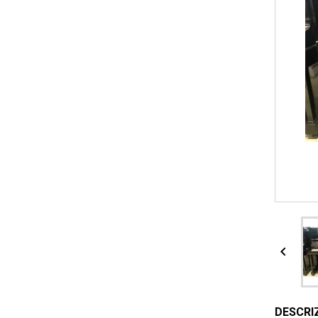

DESCRI