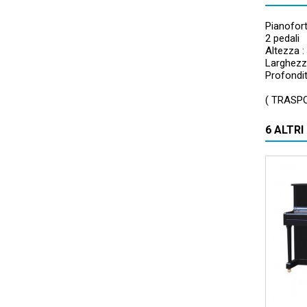
Pianofor
2 pedali
Altezza 
Larghezz
Profondit
( TRASP
6 ALTR