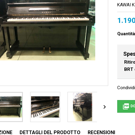
KAWAI K
1.190
Quantità
Spes
Riti
BRT 
Condividi


DO
ZIONE
DETTAGLI DEL PRODOTTO
RECENSIONI