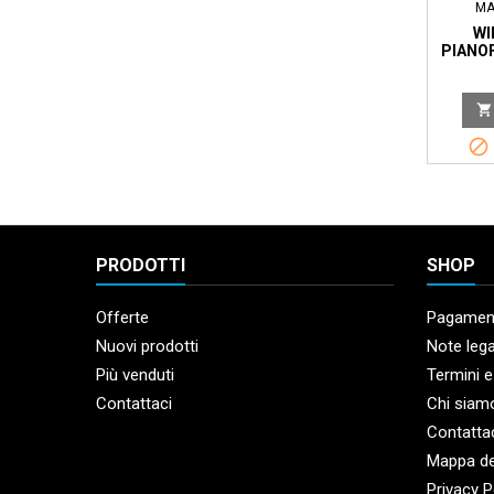
MA
WI
PIANOF
C


PRODOTTI
SHOP
Offerte
Pagament
Nuovi prodotti
Note lega
Più venduti
Termini e
Contattaci
Chi siam
Contatta
Mappa de
Privacy P