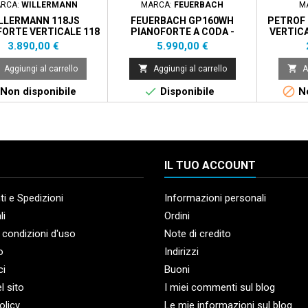
RCA:
WILLERMANN
MARCA:
FEUERBACH
M
LLERMANN 118JS
FEUERBACH GP160WH
PETROF 
ORTE VERTICALE 118
PIANOFORTE A CODA -
VERTICA
M NERO LUCIDO
BIANCO LUCIDO
Prezzo
Prezzo
3.890,00 €
5.990,00 €


Aggiungi al carrello
Aggiungi al carrello
A


Non disponibile
Disponibile
No
IL TUO ACCOUNT
i e Spedizioni
Informazioni personali
li
Ordini
 condizioni d'uso
Note di credito
o
Indirizzi
ci
Buoni
l sito
I miei commenti sul blog
olicy
Le mie informazioni sul blog