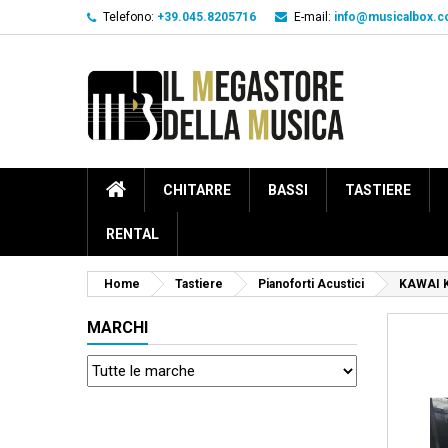
Telefono:
+39.045.8205716
E-mail:
info@musicalbox.
CHITARRE
BASSI
TASTIERE
RENTAL
Home
Tastiere
Pianoforti Acustici
KAWAI 
MARCHI