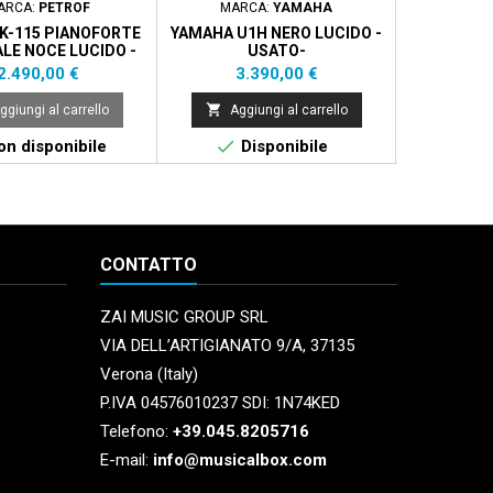
ARCA:
PETROF
MARCA:
YAMAHA
MAR
K-115 PIANOFORTE
YAMAHA U1H NERO LUCIDO -
SAMICK W
LE NOCE LUCIDO -
USATO-
VERTICA
USATO-
*
Prezzo
Prezzo
Pr
2.490,00 €
3.390,00 €
1.


ggiungi al carrello
Aggiungi al carrello
Aggi


n disponibile
Disponibile
Di
CONTATTO
ZAI MUSIC GROUP SRL
VIA DELL’ARTIGIANATO 9/A, 37135
Verona (Italy)
P.IVA 04576010237 SDI: 1N74KED
Telefono:
+39.045.8205716
E-mail:
info@musicalbox.com