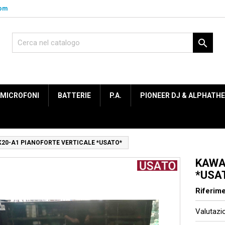
com

MICROFONI
BATTERIE
P.A.
PIONEER DJ & ALPHATH
K20-A1 PIANOFORTE VERTICALE *USATO*
KAWA
*USA
Riferim
Valutaz