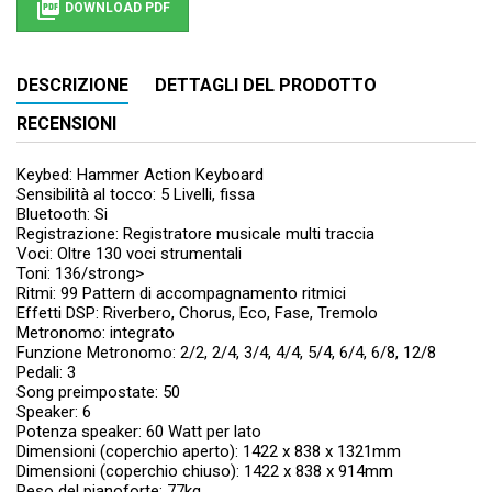

DOWNLOAD PDF
DESCRIZIONE
DETTAGLI DEL PRODOTTO
RECENSIONI
Keybed: Hammer Action Keyboard
Sensibilità al tocco: 5 Livelli, fissa
Bluetooth: Si
Registrazione: Registratore musicale multi traccia
Voci: Oltre 130 voci strumentali
Toni: 136/strong>
Ritmi: 99 Pattern di accompagnamento ritmici
Effetti DSP: Riverbero, Chorus, Eco, Fase, Tremolo
Metronomo: integrato
Funzione Metronomo: 2/2, 2/4, 3/4, 4/4, 5/4, 6/4, 6/8, 12/8
Pedali: 3
Song preimpostate: 50
Speaker: 6
Potenza speaker: 60 Watt per lato
Dimensioni (coperchio aperto): 1422 x 838 x 1321mm
Dimensioni (coperchio chiuso): 1422 x 838 x 914mm
Peso del pianoforte: 77kg