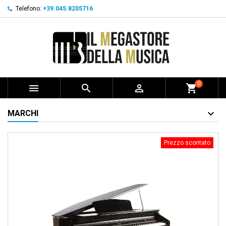
Telefono:
+39.045.8205716
0



shopping_cart
MARCHI
Prezzo scontato