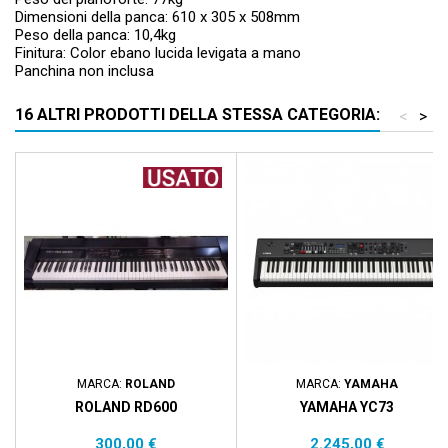
Dimensioni della panca: 610 x 305 x 508mm
Peso della panca: 10,4kg
Finitura: Color ebano lucida levigata a mano
Panchina non inclusa
16 ALTRI PRODOTTI DELLA STESSA CATEGORIA:
<
>
MARCA:
ROLAND
MARCA:
YAMAHA
ROLAND RD600
YAMAHA YC73
Prezzo
Prezzo
300,00 €
2.245,00 €