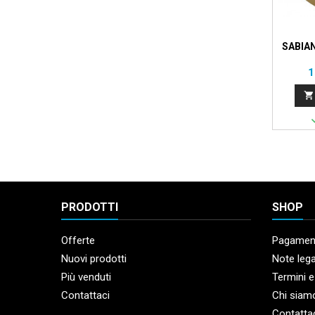
SABIA
P
1

PRODOTTI
SHOP
Offerte
Pagament
Nuovi prodotti
Note lega
Più venduti
Termini e
Contattaci
Chi siam
Contatta