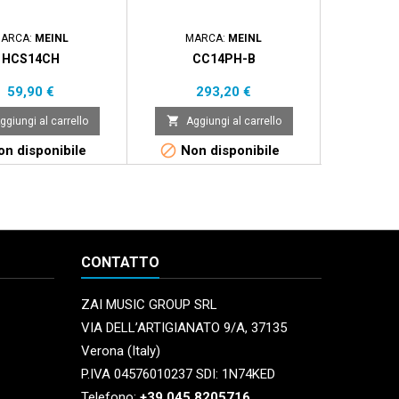
ARCA:
MEINL
MARCA:
MEINL
MA
HCS14CH
CC14PH-B
UFIP F
SPLASH 1
Prezzo
Prezzo
59,90 €
293,20 €


ggiungi al carrello
Aggiungi al carrello
Aggi


n disponibile
Non disponibile
Non 
CONTATTO
ZAI MUSIC GROUP SRL
VIA DELL’ARTIGIANATO 9/A, 37135
Verona (Italy)
P.IVA 04576010237 SDI: 1N74KED
Telefono:
+39.045.8205716