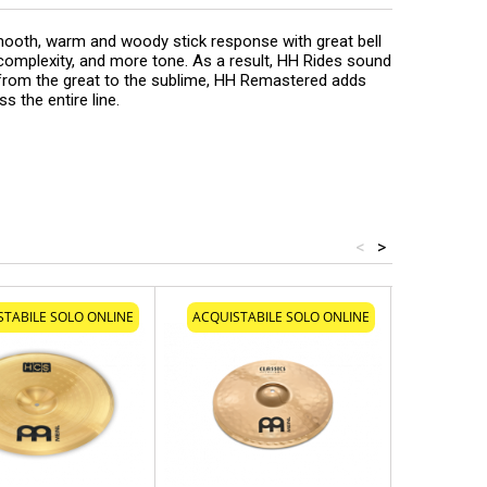
mooth, warm and woody stick response with great bell
omplexity, and more tone. As a result, HH Rides sound
 from the great to the sublime, HH Remastered adds
 the entire line.
<
>
STABILE SOLO ONLINE
ACQUISTABILE SOLO ONLINE