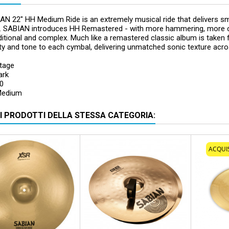
AN 22" HH Medium Ride is an extremely musical ride that delivers s
on. SABIAN introduces HH Remastered - with more hammering, more c
itional and complex. Much like a remastered classic album is taken
y and tone to each cymbal, delivering unmatched sonic texture across
ntage
ark
20
Medium
RI PRODOTTI DELLA STESSA CATEGORIA:
scontato
- 100,00 €
ACQUI