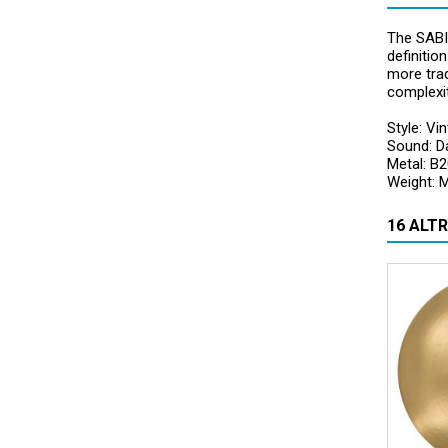
The SABI
definiti
more trad
complexit
Style: Vi
Sound: D
Metal: B
Weight: 
16 ALT
Prezzo 