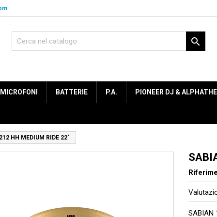
com

MICROFONI
BATTERIE
P.A.
PIONEER DJ & ALPHATH
212 HH MEDIUM RIDE 22"
SABI
Riferim
Valutaz
SABIAN 