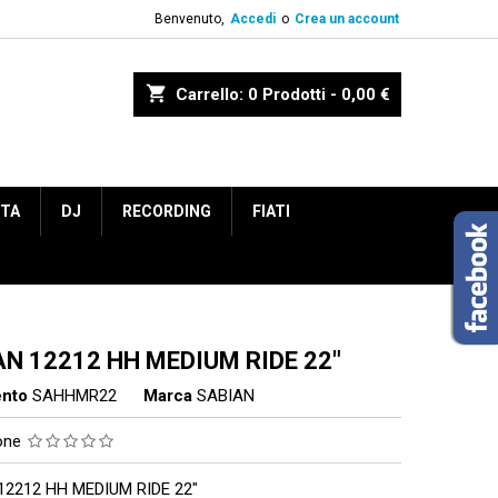
Benvenuto,
Accedi
o
Crea un account
shopping_cart
Carrello:
0
Prodotti - 0,00 €
ETA
DJ
RECORDING
FIATI
AN 12212 HH MEDIUM RIDE 22"
ento
SAHHMR22
Marca
SABIAN
ione
12212 HH MEDIUM RIDE 22"