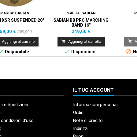
MARCA:
SABIAN
MARCA:
SABIAN
M
N XSR SUSPENDED 20"
SABIAN B8 PRO MARCHING
BAND 16"
rezzo
Prezzo
Prezzo
59,00 €
249,00 €
259,00 €
base


Aggiungi al carrello
Aggiungi al carrello
A



Disponibile
Disponibile
No
IL TUO ACCOUNT
i e Spedizioni
Informazioni personali
li
Ordini
 condizioni d'uso
Note di credito
o
Indirizzi
ci
Buoni