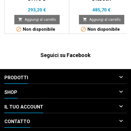
Prezzo
Prezzo
293,20 €
485,70 €


Aggiungi al carrello
Aggiungi al carrello


Non disponibile
Non disponibile
Seguici su Facebook

PRODOTTI

SHOP

IL TUO ACCOUNT

CONTATTO