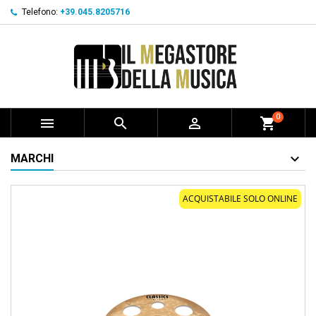
Telefono:
+39.045.8205716
0



shopping_cart
MARCHI
ACQUISTABILE SOLO ONLINE