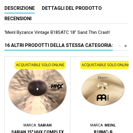
DESCRIZIONE
DETTAGLI DEL PRODOTTO
RECENSIONI
'Meinl Byzance Vintage B18SATC 18'' Sand Thin Crash'
16 ALTRI PRODOTTI DELLA STESSA CATEGORIA:
<
>
ACQUISTABILE SOLO ONLINE
ACQUISTABILE SOLO ONLINE
MARCA:
SABIAN
MARCA:
MEINL
SABIAN 15" HHX COMPLEX
B18MC-B