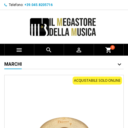
Telefono:
+39.045.8205716
0



shopping_cart
MARCHI
ACQUISTABILE SOLO ONLINE