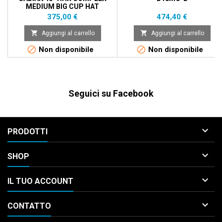
MEDIUM BIG CUP HAT
BOTTOM
Prezzo
Prezzo
375,00 €
474,40 €


Aggiungi al carrello
Aggiungi al carrello


Non disponibile
Non disponibile
Seguici su Facebook

PRODOTTI

SHOP

IL TUO ACCOUNT

CONTATTO