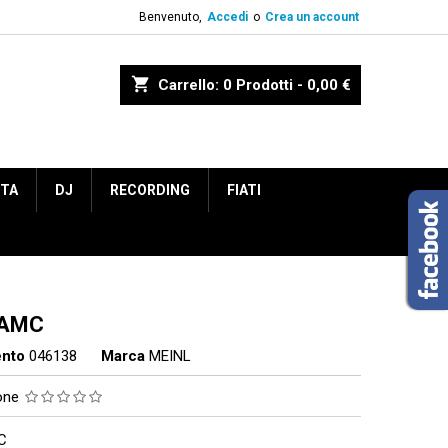
Benvenuto,
Accedi
o
Crea un account
shopping_cart
Carrello:
0
Prodotti - 0,00 €
ETA
DJ
RECORDING
FIATI
AMC
ento
046138
Marca
MEINL
ione
C