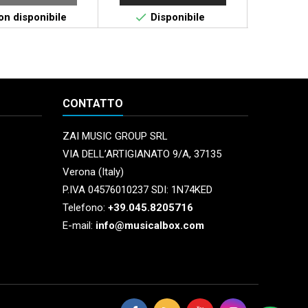


n disponibile
Disponibile
Non 
CONTATTO
ZAI MUSIC GROUP SRL
VIA DELL’ARTIGIANATO 9/A, 37135
Verona (Italy)
P.IVA 04576010237 SDI: 1N74KED
Telefono:
+39.045.8205716
E-mail:
info@musicalbox.com