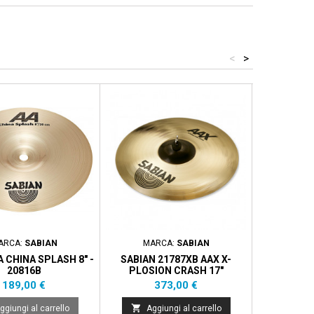
<
>
ARCA:
SABIAN
MARCA:
SABIAN
MA
A CHINA SPLASH 8" -
SABIAN 21787XB AAX X-
UFIP EST.
20816B
PLOSION CRASH 17"
BRONZ
Prezzo
Prezzo
189,00 €
373,00 €


ggiungi al carrello
Aggiungi al carrello
Aggi