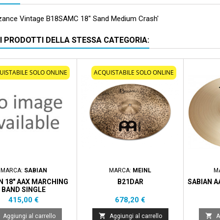
yzance Vintage B18SAMC 18'' Sand Medium Crash'
RI PRODOTTI DELLA STESSA CATEGORIA:
UISTABILE SOLO ONLINE
ACQUISTABILE SOLO ONLINE
MARCA:
SABIAN
MARCA:
MEINL
M
N 18" AAX MARCHING
B21DAR
SABIAN A
BAND SINGLE
Prezzo
Prezzo
415,00 €
678,20 €


Aggiungi al carrello
Aggiungi al carrello
A