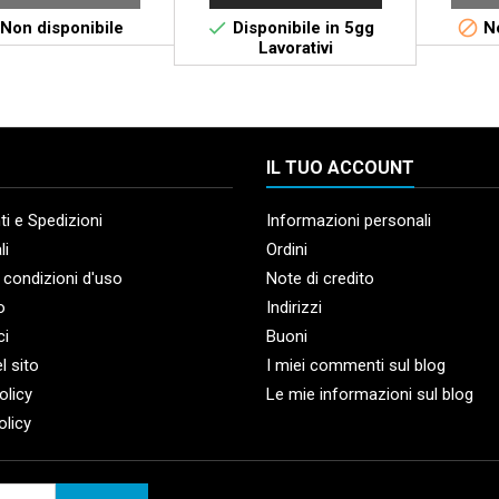


Non disponibile
Disponibile in 5gg
No
Lavorativi
IL TUO ACCOUNT
i e Spedizioni
Informazioni personali
li
Ordini
 condizioni d'uso
Note di credito
o
Indirizzi
ci
Buoni
l sito
I miei commenti sul blog
olicy
Le mie informazioni sul blog
olicy