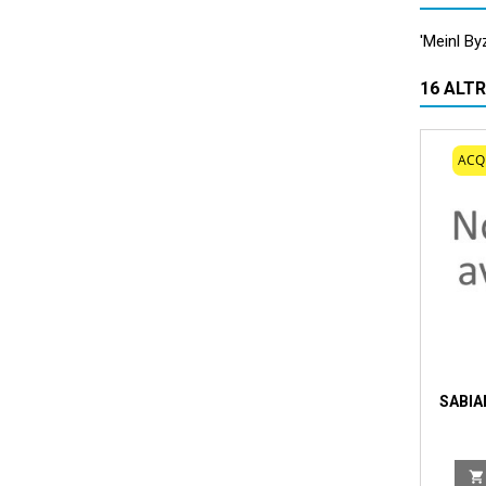
'Meinl B
16 ALT
ACQ
SABIA
