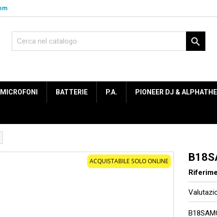
com

MICROFONI
BATTERIE
P.A.
PIONEER DJ & ALPHATH
B18S
ACQUISTABILE SOLO ONLINE
Riferim
Valutaz
B18SAM