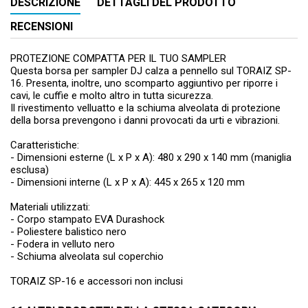
DESCRIZIONE
DETTAGLI DEL PRODOTTO
RECENSIONI
PROTEZIONE COMPATTA PER IL TUO SAMPLER
Questa borsa per sampler DJ calza a pennello sul TORAIZ SP-
16. Presenta, inoltre, uno scomparto aggiuntivo per riporre i
cavi, le cuffie e molto altro in tutta sicurezza.
Il rivestimento velluatto e la schiuma alveolata di protezione
della borsa prevengono i danni provocati da urti e vibrazioni.
Caratteristiche:
- Dimensioni esterne (L x P x A): 480 x 290 x 140 mm (maniglia
esclusa)
- Dimensioni interne (L x P x A): 445 x 265 x 120 mm
Materiali utilizzati:
- Corpo stampato EVA Durashock
- Poliestere balistico nero
- Fodera in velluto nero
- Schiuma alveolata sul coperchio
TORAIZ SP-16 e accessori non inclusi