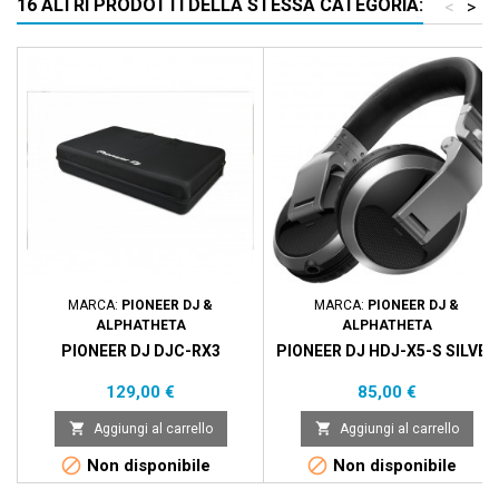
16 ALTRI PRODOTTI DELLA STESSA CATEGORIA:
<
>
MARCA:
PIONEER DJ &
MARCA:
PIONEER DJ &
ALPHATHETA
ALPHATHETA
PIONEER DJ DJC-RX3
PIONEER DJ HDJ-X5-S SILVER
Prezzo
Prezzo
129,00 €
85,00 €


Aggiungi al carrello
Aggiungi al carrello


Non disponibile
Non disponibile