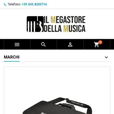
Telefono:
+39.045.8205716
0



shopping_cart
MARCHI