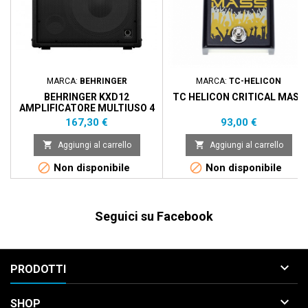
MARCA:
BEHRINGER
MARCA:
TC-HELICON
BEHRINGER KXD12
TC HELICON CRITICAL MASS
AMPLIFICATORE MULTIUSO 4
CH
Prezzo
Prezzo
167,30 €
93,00 €


Aggiungi al carrello
Aggiungi al carrello


Non disponibile
Non disponibile
Seguici su Facebook

PRODOTTI

SHOP