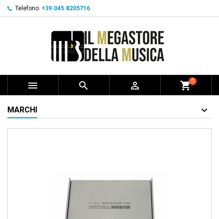
Telefono:
+39.045.8205716
0



shopping_cart
MARCHI