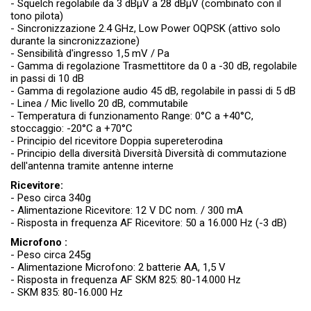
- Squelch regolabile da 3 dBµV a 28 dBµV (combinato con il
tono pilota)
- Sincronizzazione 2.4 GHz, Low Power OQPSK (attivo solo
durante la sincronizzazione)
- Sensibilità d'ingresso 1,5 mV / Pa
- Gamma di regolazione Trasmettitore da 0 a -30 dB, regolabile
in passi di 10 dB
- Gamma di regolazione audio 45 dB, regolabile in passi di 5 dB
- Linea / Mic livello 20 dB, commutabile
- Temperatura di funzionamento Range: 0°C a +40°C,
stoccaggio: -20°C a +70°C
- Principio del ricevitore Doppia supereterodina
- Principio della diversità Diversità Diversità di commutazione
dell'antenna tramite antenne interne
Ricevitore:
- Peso circa 340g
- Alimentazione Ricevitore: 12 V DC nom. / 300 mA
- Risposta in frequenza AF Ricevitore: 50 a 16.000 Hz (-3 dB)
Microfono :
- Peso circa 245g
- Alimentazione Microfono: 2 batterie AA, 1,5 V
- Risposta in frequenza AF SKM 825: 80-14.000 Hz
- SKM 835: 80-16.000 Hz