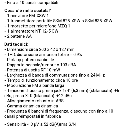
- Fino a 10 canali compatibili
Cosa c'è nella scatola?
- 1 ricevitore EM-XSW 1
- 1 trasmettitore portatile SKM 825-XSW o SKM 835-XSW
- 1 morsetto per microfono MZQ 1
- 1 alimentatore NT 12-5 CW
- 2 batterie AA
Dati tecnici:
- Dimensioni circa 200 x 42 x 127 mm
- THD, distorsione armonica totale = 0,9%
- Pick-up pattern cardioide
- Rapporto segnale/rumore = 103 dBA
- Potenza di uscita RF 10 mW
- Larghezza di banda di commutazione fino a 24 MHz
- Tempo di funzionamento circa 10 ore
- Modulazione FM a banda larga
- Tensione di uscita presa jack 1/4" (6,3 mm) (sbilanciata): +6
dBu, presa XLR (bilanciata): +12 dBu
- Alloggiamento robusto in ABS
- Gamma dinamica dinamica
- Frequenza 8 banchi di frequenza, ciascuno con fino a 10
canali preimpostati in fabbrica
- Sensibilità < 3 µV a 52 dB(A)rms S/N