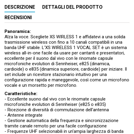
DESCRIZIONE
DETTAGLI DEL PRODOTTO
RECENSIONI
Panoramica:
Alza la voce. Scegliete XS WIRLESS 1 e affidatevi a una solida
trasmissione wireless con fino a 10 canali compatibili in una
banda UHF stabile. L'XS WIRELESS 1 VOCAL SET è un sistema
wireless all-in-one facile da usare per cantanti e presentatori,
eccellente per il suono dal vivo con le rinomate capsule
microfoniche evolution di Sennheiser, e825 (dinamica,
cardioide) o e835 (dinamica superiore, cardioide) per iniziare. Il
set include un ricevitore stazionario intuitivo per una
configurazione rapida e maneggevole, così come un microfono
vocale e un morsetto per microfono.
Caratteristiche:
- Eccellente suono dal vivo con le rinomate capsule
microfoniche evolution di Sennheiser (e825 o e835)
- Ricezione di diversità di commutazione dell'antenna
- Antenne integrate
- Gestione automatica della frequenza e sincronizzazione
tramite canale remoto per una facile configurazione
- Frequenze UHF selezionabili in un'ampia larghezza di banda