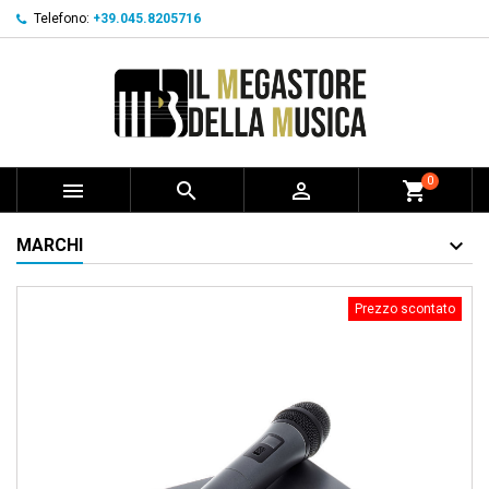
Telefono:
+39.045.8205716
0



shopping_cart
MARCHI
Prezzo scontato