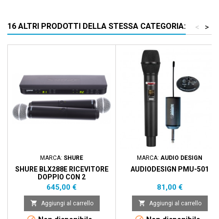
16 ALTRI PRODOTTI DELLA STESSA CATEGORIA:
<
>
MARCA:
SHURE
MARCA:
AUDIO DESIGN
SHURE BLX288E RICEVITORE
AUDIODESIGN PMU-501
DOPPIO CON 2
TRASMETTITORI CAPSULA
Prezzo
Prezzo
645,00 €
81,00 €
SM58


Aggiungi al carrello
Aggiungi al carrello