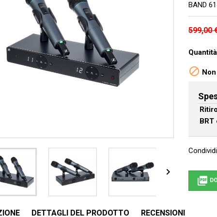
BAND 61
599,00 
Quantità

Non 
Spes
Riti
BRT 
Condividi


DO
ZIONE
DETTAGLI DEL PRODOTTO
RECENSIONI