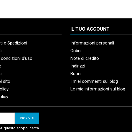
IL TUO ACCOUNT
i e Spedizioni
Informazioni personali
li
Ordini
 condizioni d'uso
Note di credito
o
Indirizzi
ci
Buoni
l sito
I miei commenti sul blog
olicy
Le mie informazioni sul blog
olicy
. A questo scopo, cerca