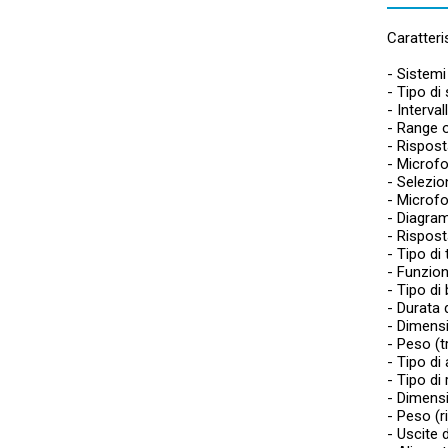
Caratteri
- Sistemi
- Tipo di
- Interva
- Range o
- Rispos
- Microfo
- Selezio
- Microf
- Diagra
- Rispos
- Tipo di
- Funzion
- Tipo di
- Durata 
- Dimens
- Peso (t
- Tipo di 
- Tipo di
- Dimensi
- Peso (r
- Uscite d