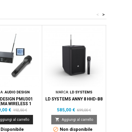
<
>
ontato
- 73,50 €
Prezzo scontato
- 114,00 €
A:
AUDIO DESIGN
MARCA:
LD SYSTEMS
M
DESIGN PMU301
LD SYSTEMS ANNY 8 HHD-B8
JTS KIT 
EMA WIRELESS 1
UHF PL
HANDHELD
zzo
Prezzo
Prezzo
Prezzo
P
,00 €
585,00 €
1
192,50 €
699,00 €
base
base


ggiungi al carrello
Aggiungi al carrello
Aggi


Disponibile
Non disponibile
Di