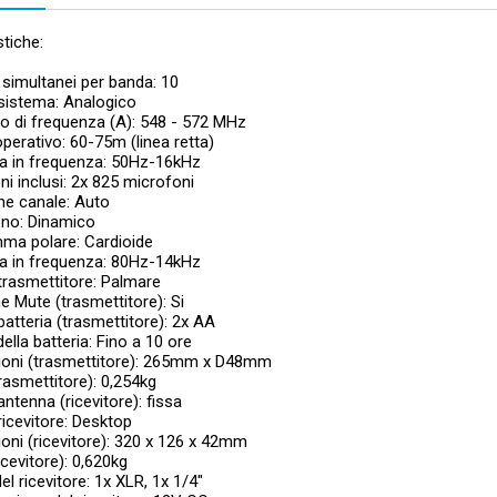
stiche:
 simultanei per banda: 10
 sistema: Analogico
llo di frequenza (A): 548 - 572 MHz
perativo: 60-75m (linea retta)
ta in frequenza: 50Hz-16kHz
ni inclusi: 2x 825 microfoni
ne canale: Auto
ono: Dinamico
mma polare: Cardioide
ta in frequenza: 80Hz-14kHz
 trasmettitore: Palmare
e Mute (trasmettitore): Si
 batteria (trasmettitore): 2x AA
della batteria: Fino a 10 ore
ioni (trasmettitore): 265mm x D48mm
rasmettitore): 0,254kg
antenna (ricevitore): fissa
 ricevitore: Desktop
oni (ricevitore): 320 x 126 x 42mm
icevitore): 0,620kg
el ricevitore: 1x XLR, 1x 1/4"