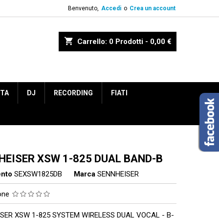
Benvenuto,
Accedi
o
Crea un account
shopping_cart
Carrello:
0
Prodotti - 0,00 €
ETA
DJ
RECORDING
FIATI
HEISER XSW 1-825 DUAL BAND-B
ento
SEXSW1825DB
Marca
SENNHEISER
ione
SER XSW 1-825 SYSTEM WIRELESS DUAL VOCAL - B-