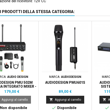
azione del ricevitore: 12V CC
RI PRODOTTI DELLA STESSA CATEGORIA:
Prezzo sc
RCA:
AUDIO DESIGN
MARCA:
AUDIODESIGN
MARC
ODESIGN PMU 502M
AUDIODESIGN PMU601S
AUDIO
A INTEGRATO MIXER -
SIST
2 WIRELESS VHF
Prezzo
Prezzo
Pre
179,00 €
89,00 €
119
METTITORE A MANO


Aggiungi al carrello
Aggiungi al carrello
A


Non disponibile
Disponibile