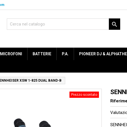
com

MICROFONI
BATTERIE
P.A.
PIONEER DJ & ALPHATH
ENNHEISER XSW 1-825 DUAL BAND-B
SENN
Prezzo scontato
Riferim
Valutaz
SENNHEI