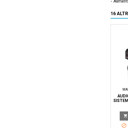
- Aliment
16 ALT
MA
AUDI
SISTEM
TRAS

