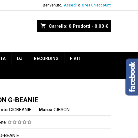
Benvenuto,
Accedi
o
Crea un account
shopping_cart
Carrello:
0
Prodotti - 0,00 €
ETA
DJ
RECORDING
FIATI
ON G-BEANIE
ento
GIGBEANIE
Marca
GIBSON
ione
G-BEANIE