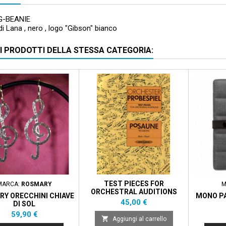
G-BEANIE
di Lana , nero , logo "Gibson" bianco
RI PRODOTTI DELLA STESSA CATEGORIA:
TEST PIECES FOR
MARCA:
ROSMARY
M
ORCHESTRAL AUDITIONS
Y ORECCHINI CHIAVE
MONO PA
Prezzo
45,00 €
DI SOL
Prezzo
59,90 €

Aggiungi al carrello