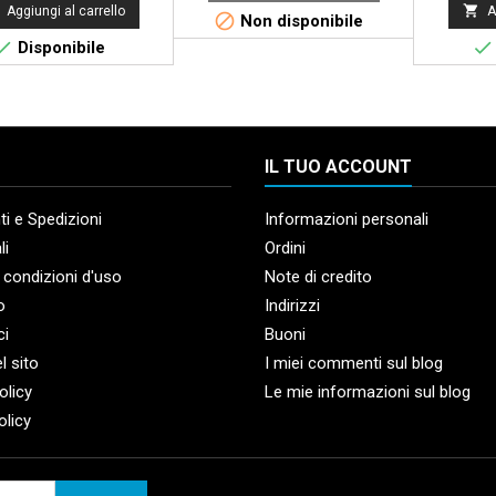

Aggiungi al carrello
A

Non disponibile


Disponibile
IL TUO ACCOUNT
i e Spedizioni
Informazioni personali
li
Ordini
 condizioni d'uso
Note di credito
o
Indirizzi
ci
Buoni
l sito
I miei commenti sul blog
olicy
Le mie informazioni sul blog
olicy