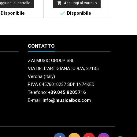


ggiungi al carrello
Aggiungi al carrello
Aggi


Disponibile
Disponibile
Di
CONTATTO
ZAI MUSIC GROUP SRL
VIA DELL’ARTIGIANATO 9/A, 37135
Verona (Italy)
P.IVA 04576010237 SDI: 1N74KED
Telefono:
+39.045.8205716
E-mail:
info@musicalbox.com