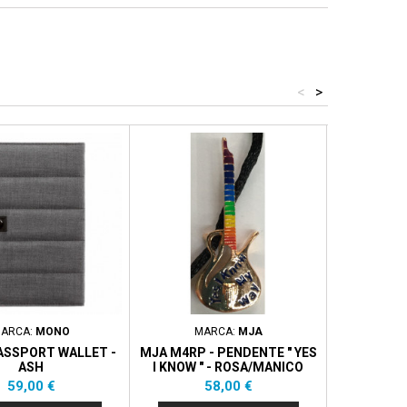
<
>
ARCA:
MONO
MARCA:
MJA
MA
SSPORT WALLET -
MJA M4RP - PENDENTE " YES
MJA M4R 
ASH
I KNOW " - ROSA/MANICO
PIACE O'
PACE
Prezzo
Prezzo
59,00 €
58,00 €