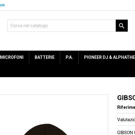
com

MICROFONI
BATTERIE
P.A.
PIONEER DJ & ALPHATH
GIBS
Riferim
Valutaz
GIBSON 