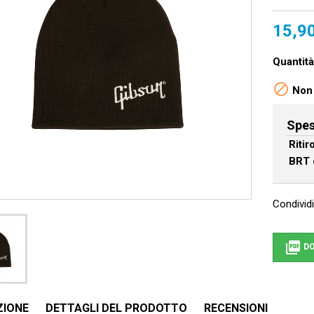
15,9
Quantità

Non 
Spes
Riti
BRT 
Condividi

DO
ZIONE
DETTAGLI DEL PRODOTTO
RECENSIONI