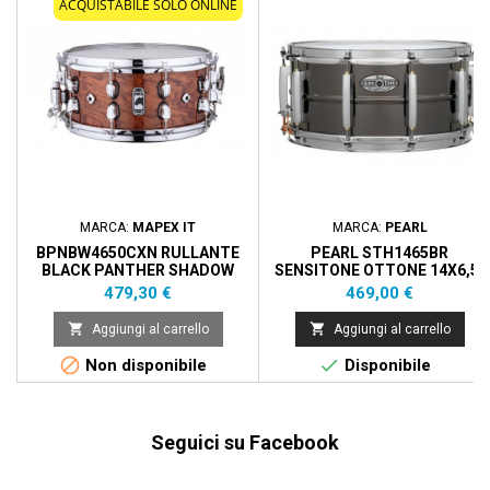
ACQUISTABILE SOLO ONLINE
MARCA:
MAPEX IT
MARCA:
PEARL
BPNBW4650CXN RULLANTE
PEARL STH1465BR
BLACK PANTHER SHADOW
SENSITONE OTTONE 14X6,5"
14X6,5""
Prezzo
Prezzo
479,30 €
469,00 €


Aggiungi al carrello
Aggiungi al carrello


Non disponibile
Disponibile
Seguici su Facebook