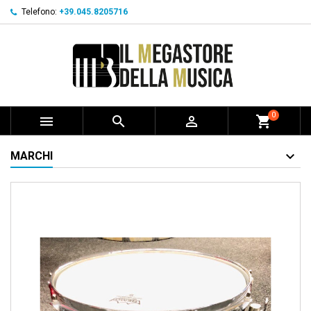
Telefono:
+39.045.8205716
0



shopping_cart
MARCHI