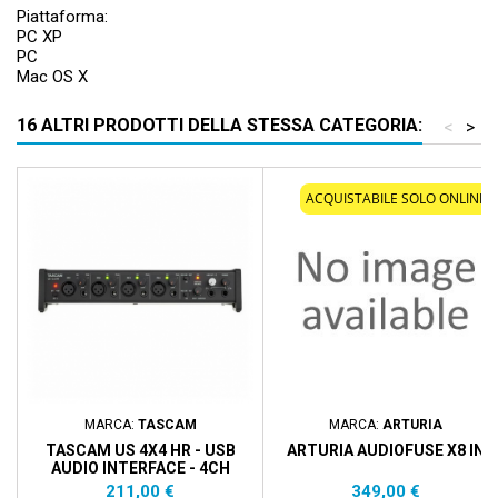
Piattaforma:
PC XP
PC
Mac OS X
16 ALTRI PRODOTTI DELLA STESSA CATEGORIA:
<
>
ACQUISTABILE SOLO ONLINE
MARCA:
TASCAM
MARCA:
ARTURIA
TASCAM US 4X4 HR - USB
ARTURIA AUDIOFUSE X8 IN
AUDIO INTERFACE - 4CH
Prezzo
Prezzo
211,00 €
349,00 €