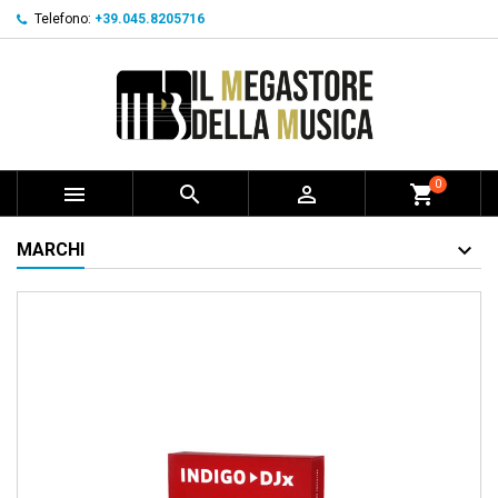
Telefono:
+39.045.8205716
0



shopping_cart
MARCHI