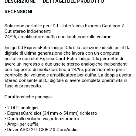
DESCRIZIONE
DETTAGLI DEL PRODOTTO
RECENSIONI
Soluzione portatile per i DJ - Interfaccia Express Card con 2
Out stereo indipendenti
24/96, amplificatore cuffia con knob controllo volume
Indigo DJ ExpressEcho Indigo DJx è la soluzione ideale per il DJ
digitale di ultima generazione che lavora con un computer
portatile con slot ExpressCard. Echo Indigo DJx permette di
avere un ingresso e due uscite stereo analogiche indipendenti
con supporto di risoluzioni fino a 24/96, potenziometro per il
controllo del volume e amplificatore per cuffia. La doppia uscita
stereo consente al DJ digitale di avere completa operatività in
fase di preascolto.
Caratteristiche principali:
• 2 OUT analogici
• ExpressCard slot (34 mm o 54 mm) richiesto
• Controllo volume via potenziometro
• Ampli per cuffia
• Driver ASIO 2.0, GSIF 2.0 CoreAudio