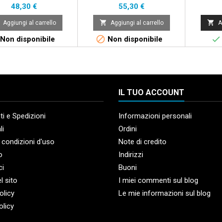
Prezzo
Prezzo
48,30 €
55,30 €


Aggiungi al carrello
Aggiungi al carrello
A


Non disponibile
Non disponibile
IL TUO ACCOUNT
i e Spedizioni
Informazioni personali
li
Ordini
 condizioni d'uso
Note di credito
o
Indirizzi
ci
Buoni
l sito
I miei commenti sul blog
olicy
Le mie informazioni sul blog
olicy