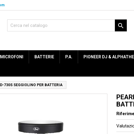
com

MICROFONI
BATTERIE
P.A.
PIONEER DJ & ALPHATH
D-730S SEGGIOLINO PER BATTERIA
PEAR
BATT
Riferim
Valutaz