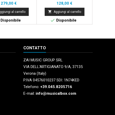
Prezzo
Prezzo
279,00 €
128,00 €


ggiungi al carrello
Aggiungi al carrello
Aggi


Disponibile
Disponibile
Di
CONTATTO
ZAI MUSIC GROUP SRL
VIA DELL’ARTIGIANATO 9/A, 37135
Verona (Italy)
P.IVA 04576010237 SDI: 1N74KED
Telefono:
+39.045.8205716
E-mail:
info@musicalbox.com