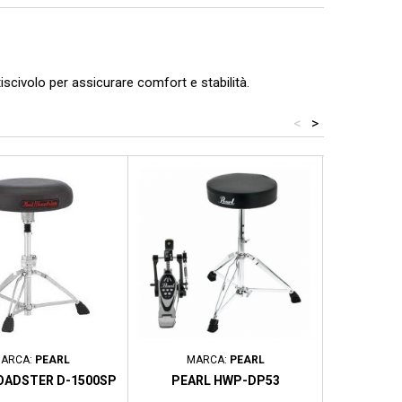
civolo per assicurare comfort e stabilità.
<
>
ARCA:
PEARL
MARCA:
PEARL
MARCA:
OADSTER D-1500SP
PEARL HWP-DP53
KONIG 