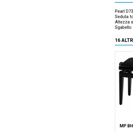
Pearl D73
Seduta to
Altezza s
Sgabello 
16 ALT
MP BH