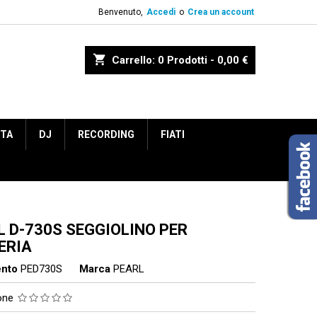
Benvenuto,
Accedi
o
Crea un account
shopping_cart
Carrello:
0
Prodotti - 0,00 €
ETA
DJ
RECORDING
FIATI
L D-730S SEGGIOLINO PER
ERIA
ento
PED730S
Marca
PEARL
ione