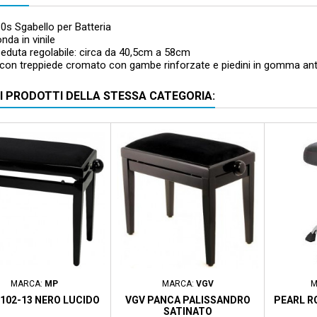
0s Sgabello per Batteria
nda in vinile
eduta regolabile: circa da 40,5cm a 58cm
con treppiede cromato con gambe rinforzate e piedini in gomma antis
RI PRODOTTI DELLA STESSA CATEGORIA:
MARCA:
MP
MARCA:
VGV
M
102-13 NERO LUCIDO
VGV PANCA PALISSANDRO
PEARL R
SATINATO