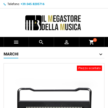
Telefono:
+39.045.8205716
0



shopping_cart
MARCHI
Prezzo scontato