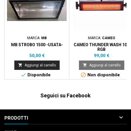
MARCA:
MB
MARCA:
CAMEO
MB STROBO 1500 -USATA-
CAMEO THUNDER WASH 100
RGB
Prezzo
Prezzo
50,00 €
99,00 €


Aggiungi al carrello
Aggiungi al carrello


Disponibile
Non disponibile
Seguici su Facebook

PRODOTTI