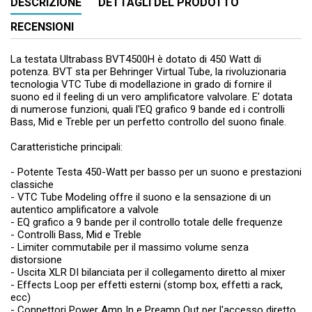
DESCRIZIONE
DETTAGLI DEL PRODOTTO
RECENSIONI
La testata Ultrabass BVT4500H è dotato di 450 Watt di
potenza. BVT sta per Behringer Virtual Tube, la rivoluzionaria
tecnologia VTC Tube di modellazione in grado di fornire il
suono ed il feeling di un vero amplificatore valvolare. E' dotata
di numerose funzioni, quali l'EQ grafico 9 bande ed i controlli
Bass, Mid e Treble per un perfetto controllo del suono finale.
Caratteristiche principali:
- Potente Testa 450-Watt per basso per un suono e prestazioni
classiche
- VTC Tube Modeling offre il suono e la sensazione di un
autentico amplificatore a valvole
- EQ grafico a 9 bande per il controllo totale delle frequenze
- Controlli Bass, Mid e Treble
- Limiter commutabile per il massimo volume senza
distorsione
- Uscita XLR DI bilanciata per il collegamento diretto al mixer
- Effects Loop per effetti esterni (stomp box, effetti a rack,
ecc)
- Connettori Power Amp In e Preamp Out per l'accesso diretto