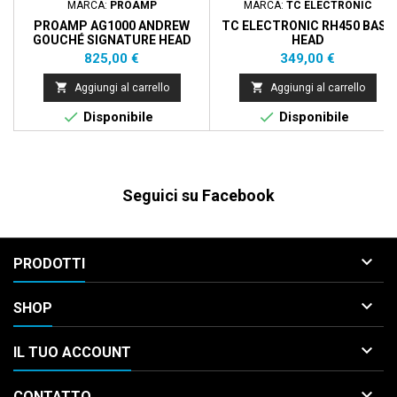
MARCA:
PROAMP
MARCA:
TC ELECTRONIC
PROAMP AG1000 ANDREW
TC ELECTRONIC RH450 BASS
GOUCHÉ SIGNATURE HEAD
HEAD
Prezzo
Prezzo
825,00 €
349,00 €


Aggiungi al carrello
Aggiungi al carrello


Disponibile
Disponibile
Seguici su Facebook

PRODOTTI

SHOP

IL TUO ACCOUNT

CONTATTO