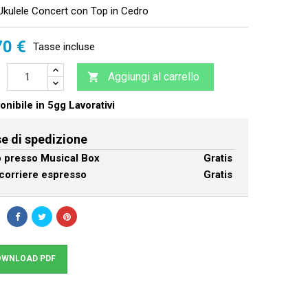
kulele Concert con Top in Cedro
70 €
Tasse incluse
Aggiungi al carrello

nibile in 5gg Lavorativi
e di spedizione
ro presso Musical Box
Gratis
corriere espresso
Gratis
WNLOAD PDF