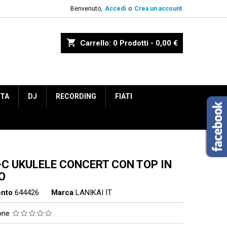
Benvenuto,
Accedi
o
Crea un account
shopping_cart
Carrello:
0
Prodotti - 0,00 €
ETA
DJ
RECORDING
FIATI
-C UKULELE CONCERT CON TOP IN
O
ento
644426
Marca
LANIKAI IT
ione