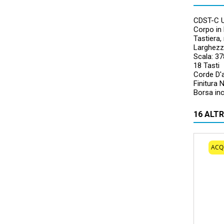
CDST-C U
Corpo in
Tastiera,
Larghez
Scala: 
18 Tasti
Corde D'
Finitura 
Borsa in
16 ALT
ACQ