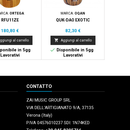
ARCA:
ORTEGA
MARCA:
OQAN
MAR
RFU11ZE
QUK-DAO EXOTIC
RU
Prezzo
Prezzo
P
180,80 €
82,30 €
1


ggiungi al carrello
Aggiungi al carrello
Aggi


ponibile in 5gg
Disponibile in 5gg
Dispo
Lavorativi
Lavorativi
La
CONTATTO
ZAI MUSIC GROUP SRL
VIA DELL’ARTIGIANATO 9/A, 37135
Verona (Italy)
P.IVA 04576010237 SDI: 1N74KED