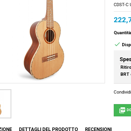
CDST-C U
222,
Quantità

Dispo
Spes
Riti
BRT 
Condividi

DO
ZIONE
DETTAGLI DEL PRODOTTO
RECENSIONI