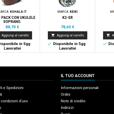
ARCA:
KOHALA IT
MARCA:
KEIKI
M
 PACK CON UKULELE
K2-SR
SOPRANO.
Prezzo
Prezzo
88,70 €
78,60 €


Aggiungi al carrello
Aggiungi al carrello
A


isponibile in 5gg
Disponibile in 5gg
Dis
Lavorativi
Lavorativi
IL TUO ACCOUNT
i e Spedizioni
Informazioni personali
li
Ordini
 condizioni d'uso
Note di credito
o
Indirizzi