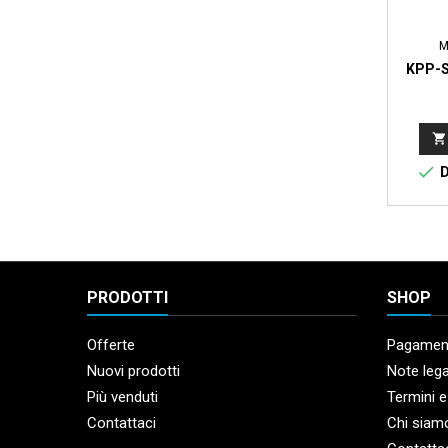
M
KPP-S


D
PRODOTTI
SHOP
Offerte
Pagament
Nuovi prodotti
Note lega
Più venduti
Termini e
Contattaci
Chi siam