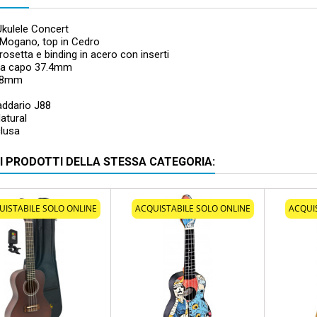
kulele Concert
 Mogano, top in Cedro
 rosetta e binding in acero con inserti
za capo 37.4mm
378mm
addario J88
Natural
clusa
RI PRODOTTI DELLA STESSA CATEGORIA:
UISTABILE SOLO ONLINE
ACQUISTABILE SOLO ONLINE
ACQUI