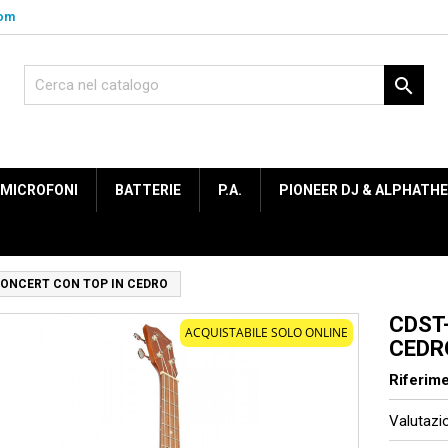
com

MICROFONI
BATTERIE
P.A.
PIONEER DJ & ALPHATH
CONCERT CON TOP IN CEDRO
CDST
ACQUISTABILE SOLO ONLINE
CEDR
Riferim
Valutaz