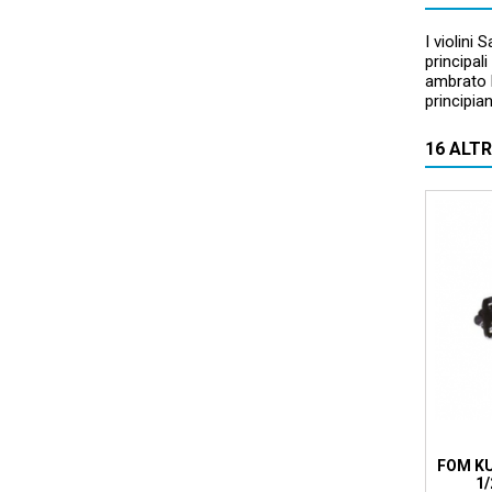
I violini
principal
ambrato b
principian
16 ALT
FOM KU
1/