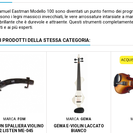
 Samuel Eastman Modello 100 sono diventati un punto fermo dei progra
i sono i legni massicci invecchiati, le vere arrossature intarsiate a ma
rillante che è durevole e attraente. Questi strumenti completamente in
ti e ai più esperti.
RI PRODOTTI DELLA STESSA CATEGORIA:
ACQUI
MARCA:
FOM
MARCA:
GEWA
M
N SPALLIERA VIOLINO
GEWA E-VIOLIN LACCATO
2 LISTEN ME-045
BIANCO