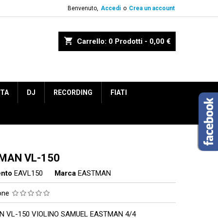
Benvenuto,
Accedi
o
Crea un account
shopping_cart
Carrello:
0
Prodotti - 0,00 €
ETA
DJ
RECORDING
FIATI
MAN VL-150
ento
EAVL150
Marca
EASTMAN
ione
 VL-150 VIOLINO SAMUEL EASTMAN 4/4