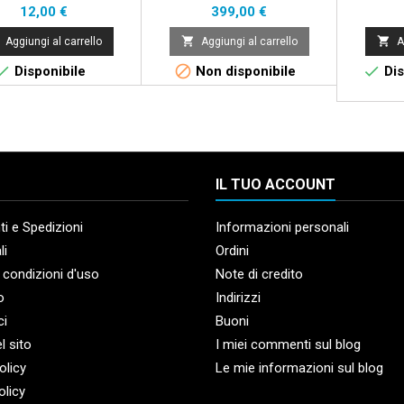
Prezzo
Prezzo
12,00 €
399,00 €


Aggiungi al carrello
Aggiungi al carrello
A



Disponibile
Non disponibile
Dis
IL TUO ACCOUNT
i e Spedizioni
Informazioni personali
li
Ordini
 condizioni d'uso
Note di credito
o
Indirizzi
ci
Buoni
l sito
I miei commenti sul blog
olicy
Le mie informazioni sul blog
olicy