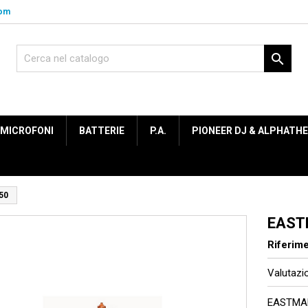
com

MICROFONI
BATTERIE
P.A.
PIONEER DJ & ALPHATH
50
EAST
Riferim
Valutaz
EASTMAN