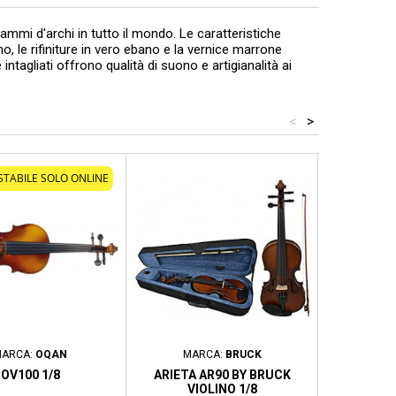
mmi d'archi in tutto il mondo. Le caratteristiche
no, le rifiniture in vero ebano e la vernice marrone
tagliati offrono qualità di suono e artigianalità ai
<
>
STABILE SOLO ONLINE
ARCA:
OQAN
MARCA:
BRUCK
MAR
OV100 1/8
ARIETA AR90 BY BRUCK
DOMUS V
VIOLINO 1/8