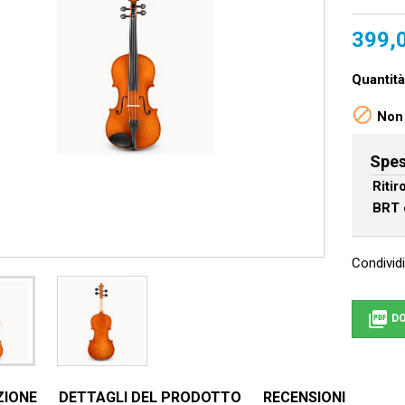
399,
Quantità

Non 
Spes
Riti
BRT 
Condividi

DO
ZIONE
DETTAGLI DEL PRODOTTO
RECENSIONI