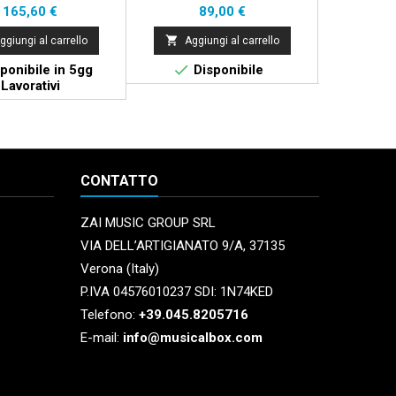
Prezzo
Prezzo
P
165,60 €
89,00 €
2


ggiungi al carrello
Aggiungi al carrello
Aggi


ponibile in 5gg
Disponibile
Di
Lavorativi
CONTATTO
ZAI MUSIC GROUP SRL
VIA DELL’ARTIGIANATO 9/A, 37135
Verona (Italy)
P.IVA 04576010237 SDI: 1N74KED
Telefono:
+39.045.8205716
E-mail:
info@musicalbox.com