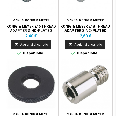
MARCA:
KONIG & MEYER
MARCA:
KONIG & MEYER
KONIG & MEYER 216 THREAD
KONIG & MEYER 218 THREAD
ADAPTER ZINC-PLATED
ADAPTER ZINC-PLATED
Prezzo
Prezzo
2,60 €
2,60 €


Aggiungi al carrello
Aggiungi al carrello


Disponibile
Disponibile
MARCA:
KONIG & MEYER
MARCA:
KONIG & MEYER