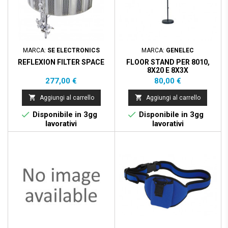
MARCA:
SE ELECTRONICS
MARCA:
GENELEC
REFLEXION FILTER SPACE
FLOOR STAND PER 8010,
8X20 E 8X3X
Prezzo
Prezzo
277,00 €
80,00 €


Aggiungi al carrello
Aggiungi al carrello


Disponibile in 3gg
Disponibile in 3gg
lavorativi
lavorativi