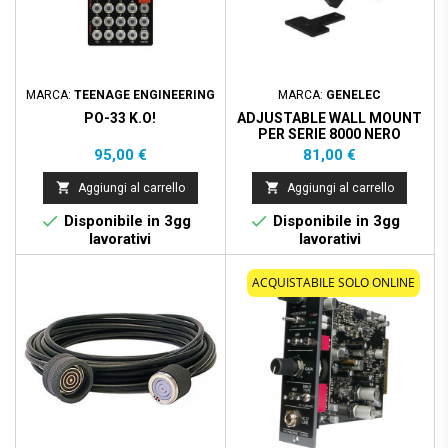
MARCA:
TEENAGE ENGINEERING
MARCA:
GENELEC
PO-33 K.O!
ADJUSTABLE WALL MOUNT
PER SERIE 8000 NERO
Prezzo
Prezzo
95,00 €
81,00 €


Aggiungi al carrello
Aggiungi al carrello


Disponibile in 3gg
Disponibile in 3gg
lavorativi
lavorativi
ACQUISTABILE SOLO ONLINE