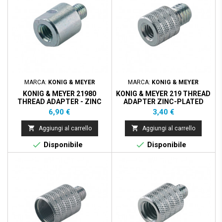
MARCA:
KONIG & MEYER
MARCA:
KONIG & MEYER
KONIG & MEYER 21980
KONIG & MEYER 219 THREAD
THREAD ADAPTER - ZINC
ADAPTER ZINC-PLATED
PLATED
Prezzo
Prezzo
6,90 €
3,40 €


Aggiungi al carrello
Aggiungi al carrello


Disponibile
Disponibile