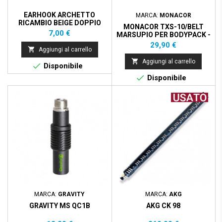
EARHOOK ARCHETTO
MARCA:
MONACOR
RICAMBIO BEIGE DOPPIO
MONACOR TXS-10/BELT
ORECCHIO
Prezzo
7,00 €
MARSUPIO PER BODYPACK -
BLUE
Prezzo
29,90 €

Aggiungi al carrello

Aggiungi al carrello

Disponibile

Disponibile
MARCA:
GRAVITY
MARCA:
AKG
GRAVITY MS QC1B
AKG CK 98