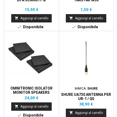
DPA SCM0017-B
TAKSTAR W50
Prezzo
Prezzo
15,90 €
1,50 €


Aggiungi al carrello
Aggiungi al carrello


Disponibile
Disponibile
OMNITRONIC ISOLATOR
MARCA:
SHURE
MONITOR SPEAKERS
SHURE UA730 ANTENNA PER
265X330X40MM
Prezzo
24,00 €
UR-1 / Q5
Prezzo
38,90 €

Aggiungi al carrello

Aggiungi al carrello

Disponibile