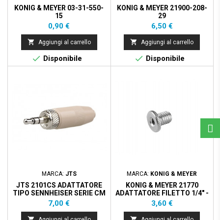
KONIG & MEYER 03-31-550-
KONIG & MEYER 21900-208-
15
29
Prezzo
Prezzo
0,90 €
6,50 €


Aggiungi al carrello
Aggiungi al carrello


Disponibile
Disponibile
MARCA:
JTS
MARCA:
KONIG & MEYER
JTS 2101CS ADATTATORE
KONIG & MEYER 21770
TIPO SENNHEISER SERIE CM
ADATTATORE FILETTO 1/4" -
3/8"
Prezzo
Prezzo
7,00 €
3,60 €


Aggiungi al carrello
Aggiungi al carrello