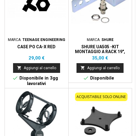
MARCA:
TEENAGE ENGINEERING
MARCA:
SHURE
CASE PO CA-X RED
SHURE UA505 -KIT
MONTAGGIO A RACK 19",
SINGOLO ULXP/SLX
Prezzo
Prezzo
29,00 €
35,00 €


Aggiungi al carrello
Aggiungi al carrello


Disponibile in 3gg
Disponibile
lavorativi
ACQUISTABILE SOLO ONLINE