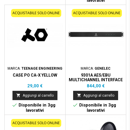
lavorativi
ACQUISTABILE SOLO ONLINE
ACQUISTABILE SOLO ONLINE
MARCA:
TEENAGE ENGINEERING
MARCA:
GENELEC
CASE PO CA-X YELLOW
9301A AES/EBU
MULTICHANNEL INTERFACE
Prezzo
Prezzo
29,00 €
844,00 €


Aggiungi al carrello
Aggiungi al carrello


Disponibile in 3gg
Disponibile in 3gg
lavorativi
lavorativi
ACQUISTABILE SOLO ONLINE