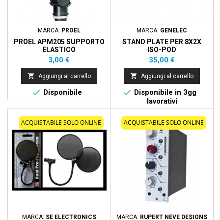
MARCA:
PROEL
MARCA:
GENELEC
PROEL APM205 SUPPORTO
STAND PLATE PER 8X2X
ELASTICO
ISO-POD
Prezzo
Prezzo
3,00 €
35,00 €


Aggiungi al carrello
Aggiungi al carrello


Disponibile
Disponibile in 3gg
lavorativi
ACQUISTABILE SOLO ONLINE
ACQUISTABILE SOLO ONLINE
MARCA:
SE ELECTRONICS
MARCA:
RUPERT NEVE DESIGNS