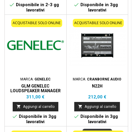


Disponibile in 2-3 gg
Disponibile in 3gg
lavorativi
lavorativi
ACQUISTABILE SOLO ONLINE
ACQUISTABILE SOLO ONLINE
MARCA:
GENELEC
MARCA:
CRANBORNE AUDIO
GLM GENELEC
N22H
LOUDSPEAKER MANAGER
USER KIT
Prezzo
Prezzo
311,00 €
212,00 €


Aggiungi al carrello
Aggiungi al carrello


Disponibile in 3gg
Disponibile in 3gg
lavorativi
lavorativi