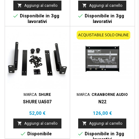


Aggiungi al carrello
Aggiungi al carrello


Disponibile in 3gg
Disponibile in 3gg
lavorativi
lavorativi
ACQUISTABILE SOLO ONLINE
MARCA:
SHURE
MARCA:
CRANBORNE AUDIO
SHURE UA507
N22
Prezzo
Prezzo
52,00 €
126,00 €


Aggiungi al carrello
Aggiungi al carrello


Disponibile
Disponibile in 3gg