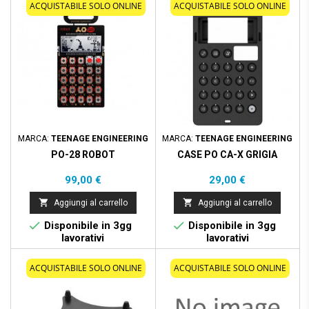
ACQUISTABILE SOLO ONLINE
ACQUISTABILE SOLO ONLINE
MARCA:
TEENAGE ENGINEERING
MARCA:
TEENAGE ENGINEERING
PO-28 ROBOT
CASE PO CA-X GRIGIA
Prezzo
Prezzo
99,00 €
29,00 €


Aggiungi al carrello
Aggiungi al carrello


Disponibile in 3gg
Disponibile in 3gg
lavorativi
lavorativi
ACQUISTABILE SOLO ONLINE
ACQUISTABILE SOLO ONLINE