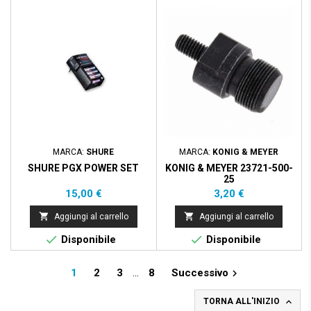
MARCA:
SHURE
MARCA:
KONIG & MEYER
SHURE PGX POWER SET
KONIG & MEYER 23721-500-
25
Prezzo
Prezzo
15,00 €
3,20 €


Aggiungi al carrello
Aggiungi al carrello


Disponibile
Disponibile
1
2
3
…
8
Successivo


TORNA ALL'INIZIO