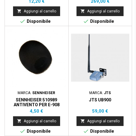
Prezzo
Prezzo
12,20 €
269,00 €


Aggiungi al carrello
Aggiungi al carrello


Disponibile
Disponibile
MARCA:
SENNHEISER
MARCA:
JTS
SENNHEISER 510989
JTS UB900
ANTIVENTO PER E-908
Prezzo
Prezzo
4,50 €
59,00 €


Aggiungi al carrello
Aggiungi al carrello


Disponibile
Disponibile