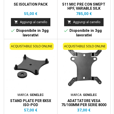
SE ISOLATION PACK
511 MIC PRE CON SWEPT
HPF, VARIABLE SILK
Prezzo
Prezzo
55,00 €
785,00 €


Aggiungi al carrello
Aggiungi al carrello


Disponibile in 3gg
Disponibile in 3gg
lavorativi
lavorativi
ACQUISTABILE SOLO ONLINE
ACQUISTABILE SOLO ONLINE
MARCA:
GENELEC
MARCA:
GENELEC
STAND PLATE PER 8X5X
ADATTATORE VESA
ISO-POD
75/100MM PER SERIE 8000
NERO
Prezzo
Prezzo
57,00 €
37,00 €