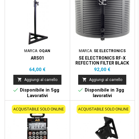
MARCA:
OQAN
MARCA:
SE ELECTRONICS
ARS01
SE ELECTRONICS RF-X
REFECTION FILTER BLACK
Prezzo
Prezzo
64,00 €
92,00 €


Aggiungi al carrello
Aggiungi al carrello


Disponibile in 5gg
Disponibile in 3gg
Lavorativi
lavorativi
ACQUISTABILE SOLO ONLINE
ACQUISTABILE SOLO ONLINE