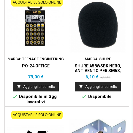
ACQUISTABILE SOLO ONLINE
MARCA:
TEENAGE ENGINEERING
MARCA:
SHURE
PO-24 OFFICE
SHURE A58WSBK NERO,
ANTIVENTO PER SM58,
BETA 58A, SM48, PG48, PG
Prezzo
Prezzo
Prezzo
79,00 €
6,10 €
7,90 €
base


Aggiungi al carrello
Aggiungi al carrello


Disponibile in 3gg
Disponibile
lavorativi
ACQUISTABILE SOLO ONLINE