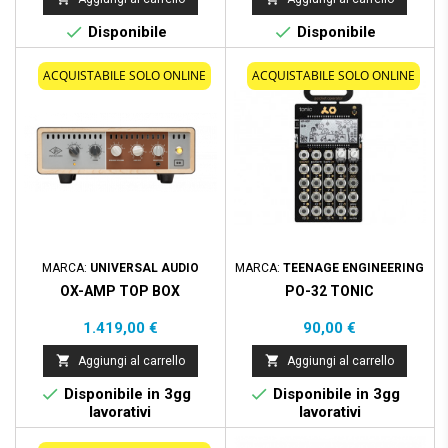


Disponibile
Disponibile
ACQUISTABILE SOLO ONLINE
ACQUISTABILE SOLO ONLINE
MARCA:
UNIVERSAL AUDIO
MARCA:
TEENAGE ENGINEERING
OX-AMP TOP BOX
PO-32 TONIC
Prezzo
Prezzo
1.419,00 €
90,00 €


Aggiungi al carrello
Aggiungi al carrello


Disponibile in 3gg
Disponibile in 3gg
lavorativi
lavorativi
Prezzo scontato
- 1,80 €