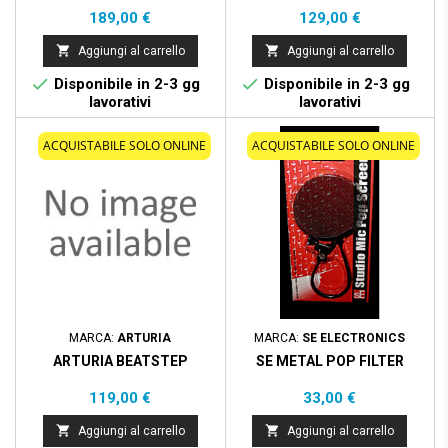
Prezzo
Prezzo
189,00 €
129,00 €


Aggiungi al carrello
Aggiungi al carrello


Disponibile in 2-3 gg
Disponibile in 2-3 gg
lavorativi
lavorativi
ACQUISTABILE SOLO ONLINE
ACQUISTABILE SOLO ONLINE
MARCA:
ARTURIA
MARCA:
SE ELECTRONICS
ARTURIA BEATSTEP
SE METAL POP FILTER
Prezzo
Prezzo
119,00 €
33,00 €


Aggiungi al carrello
Aggiungi al carrello