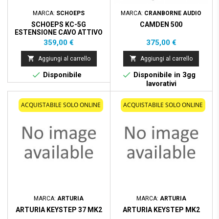
MARCA:
SCHOEPS
MARCA:
CRANBORNE AUDIO
SCHOEPS KC-5G
CAMDEN 500
ESTENSIONE CAVO ATTIVO
COLETTE SERIE - 5M
Prezzo
Prezzo
359,00 €
375,00 €


Aggiungi al carrello
Aggiungi al carrello


Disponibile
Disponibile in 3gg
lavorativi
ACQUISTABILE SOLO ONLINE
ACQUISTABILE SOLO ONLINE
MARCA:
ARTURIA
MARCA:
ARTURIA
ARTURIA KEYSTEP 37 MK2
ARTURIA KEYSTEP MK2