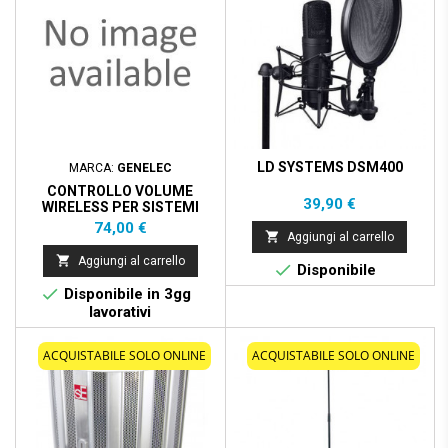
LD SYSTEMS DSM400
MARCA:
GENELEC
CONTROLLO VOLUME
Prezzo
39,90 €
WIRELESS PER SISTEMI
DOTATI DI GLM KIT - NERO
Prezzo
74,00 €

Aggiungi al carrello

Aggiungi al carrello

Disponibile

Disponibile in 3gg
lavorativi
ACQUISTABILE SOLO ONLINE
ACQUISTABILE SOLO ONLINE