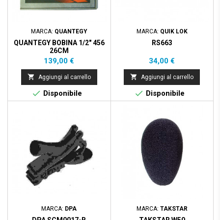
MARCA:
QUANTEGY
MARCA:
QUIK LOK
QUANTEGY BOBINA 1/2" 456
RS663
26CM
Prezzo
Prezzo
139,00 €
34,00 €


Aggiungi al carrello
Aggiungi al carrello


Disponibile
Disponibile
MARCA:
DPA
MARCA:
TAKSTAR