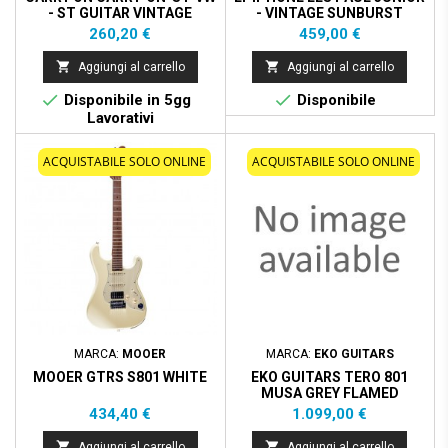
- ST GUITAR VINTAGE
- VINTAGE SUNBURST
BIANCO
Prezzo
Prezzo
260,20 €
459,00 €


Aggiungi al carrello
Aggiungi al carrello


Disponibile in 5gg
Disponibile
Lavorativi
ACQUISTABILE SOLO ONLINE
ACQUISTABILE SOLO ONLINE
MARCA:
MOOER
MARCA:
EKO GUITARS
MOOER GTRS S801 WHITE
EKO GUITARS TERO 801
MUSA GREY FLAMED
Prezzo
Prezzo
434,40 €
1.099,00 €


Aggiungi al carrello
Aggiungi al carrello