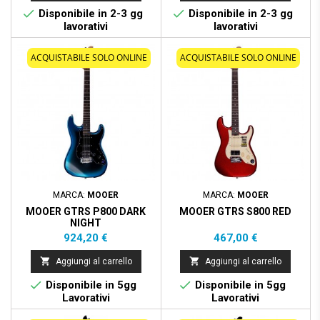


Disponibile in 2-3 gg
Disponibile in 2-3 gg
lavorativi
lavorativi
ACQUISTABILE SOLO ONLINE
ACQUISTABILE SOLO ONLINE
MARCA:
MOOER
MARCA:
MOOER
MOOER GTRS P800 DARK
MOOER GTRS S800 RED
NIGHT
Prezzo
Prezzo
924,20 €
467,00 €


Aggiungi al carrello
Aggiungi al carrello


Disponibile in 5gg
Disponibile in 5gg
Lavorativi
Lavorativi