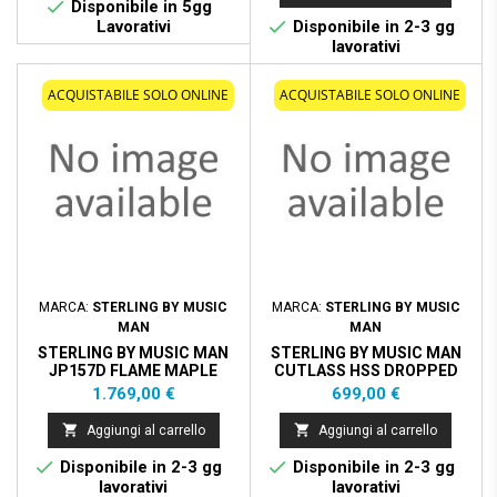

Disponibile in 5gg

Lavorativi
Disponibile in 2-3 gg
lavorativi
ACQUISTABILE SOLO ONLINE
ACQUISTABILE SOLO ONLINE
MARCA:
STERLING BY MUSIC
MARCA:
STERLING BY MUSIC
MAN
MAN
STERLING BY MUSIC MAN
STERLING BY MUSIC MAN
JP157D FLAME MAPLE
CUTLASS HSS DROPPED
PURPLE NEBULA
COPPER TASTIERA
Prezzo
Prezzo
1.769,00 €
699,00 €
PALISSANDRO


Aggiungi al carrello
Aggiungi al carrello


Disponibile in 2-3 gg
Disponibile in 2-3 gg
lavorativi
lavorativi