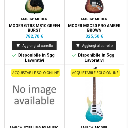
MARCA:
MOOER
MARCA:
MOOER
MOOER GTRS M810 GREEN
MOOER MSC20 PRO AMBER
BURST
BROWN
Prezzo
Prezzo
782,70 €
325,50 €


Aggiungi al carrello
Aggiungi al carrello


Disponibile in 5gg
Disponibile in 5gg
Lavorativi
Lavorativi
ACQUISTABILE SOLO ONLINE
ACQUISTABILE SOLO ONLINE
MARCA:
STERLING BY MUSIC
MARCA:
MOOER