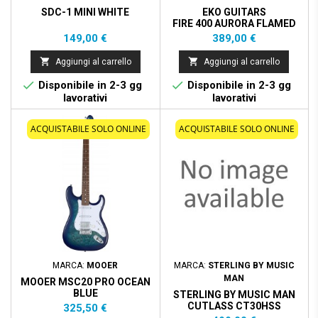
SDC-1 MINI WHITE
EKO GUITARS
FIRE 400 AURORA FLAMED
GREY BURST
Prezzo
Prezzo
149,00 €
389,00 €


Aggiungi al carrello
Aggiungi al carrello


Disponibile in 2-3 gg
Disponibile in 2-3 gg
lavorativi
lavorativi
ACQUISTABILE SOLO ONLINE
ACQUISTABILE SOLO ONLINE
MARCA:
MOOER
MARCA:
STERLING BY MUSIC
MAN
MOOER MSC20 PRO OCEAN
BLUE
STERLING BY MUSIC MAN
CUTLASS CT30HSS
Prezzo
325,50 €
VINTAGE SUNBURST