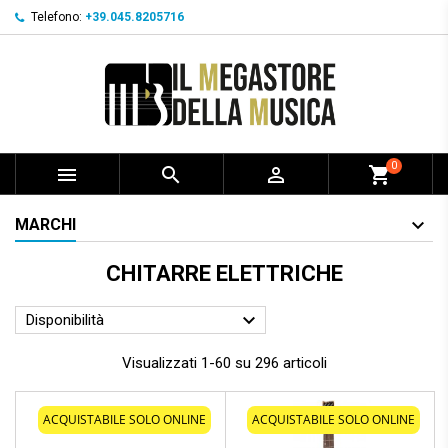
Telefono:
+39.045.8205716
0



shopping_cart
MARCHI
CHITARRE ELETTRICHE

Disponibilità
Visualizzati 1-60 su 296 articoli
ACQUISTABILE SOLO ONLINE
ACQUISTABILE SOLO ONLINE