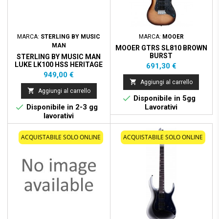
MARCA:
STERLING BY MUSIC
MARCA:
MOOER
MAN
MOOER GTRS SL810 BROWN
BURST
STERLING BY MUSIC MAN
LUKE LK100 HSS HERITAGE
Prezzo
691,30 €
CHERRY BURST
Prezzo
949,00 €

Aggiungi al carrello

Aggiungi al carrello

Disponibile in 5gg

Disponibile in 2-3 gg
Lavorativi
lavorativi
ACQUISTABILE SOLO ONLINE
ACQUISTABILE SOLO ONLINE