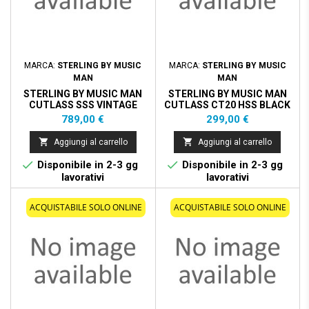
MARCA:
STERLING BY MUSIC
MARCA:
STERLING BY MUSIC
MAN
MAN
STERLING BY MUSIC MAN
STERLING BY MUSIC MAN
CUTLASS SSS VINTAGE
CUTLASS CT20 HSS BLACK
SUNBURST TASTIERA
Prezzo
Prezzo
789,00 €
299,00 €
ACERO ROASTED


Aggiungi al carrello
Aggiungi al carrello


Disponibile in 2-3 gg
Disponibile in 2-3 gg
lavorativi
lavorativi
ACQUISTABILE SOLO ONLINE
ACQUISTABILE SOLO ONLINE