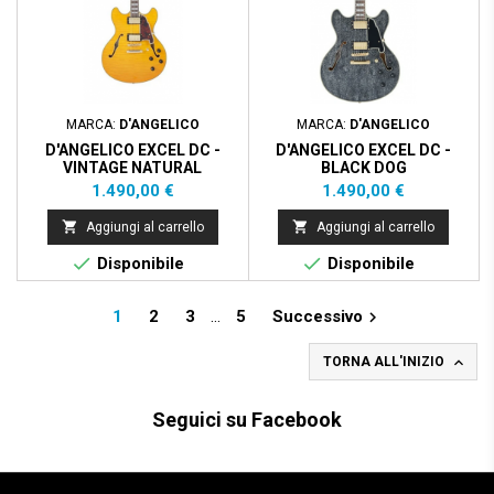
MARCA:
D'ANGELICO
MARCA:
D'ANGELICO
D'ANGELICO EXCEL DC -
D'ANGELICO EXCEL DC -
VINTAGE NATURAL
BLACK DOG
Prezzo
Prezzo
1.490,00 €
1.490,00 €


Aggiungi al carrello
Aggiungi al carrello


Disponibile
Disponibile
1
2
3
…
5
Successivo


TORNA ALL'INIZIO
Seguici su Facebook