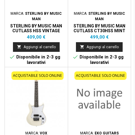
MARCA:
STERLING BY MUSIC
MARCA:
STERLING BY MUSIC
MAN
MAN
STERLING BY MUSIC MAN
STERLING BY MUSIC MAN
CUTLASS HSS VINTAGE
CUTLASS CT30HSS MINT
CREAM
GREEN
Prezzo
Prezzo
409,00 €
499,00 €


Aggiungi al carrello
Aggiungi al carrello


Disponibile in 2-3 gg
Disponibile in 2-3 gg
lavorativi
lavorativi
ACQUISTABILE SOLO ONLINE
ACQUISTABILE SOLO ONLINE
MARCA:
VOX
MARCA:
EKO GUITARS