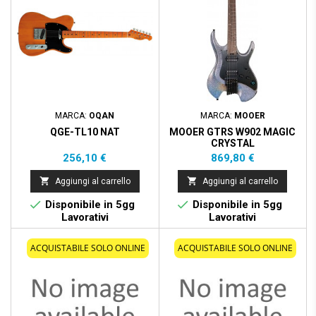
MARCA:
OQAN
MARCA:
MOOER
QGE-TL10 NAT
MOOER GTRS W902 MAGIC
CRYSTAL
Prezzo
Prezzo
256,10 €
869,80 €


Aggiungi al carrello
Aggiungi al carrello


Disponibile in 5gg
Disponibile in 5gg
Lavorativi
Lavorativi
ACQUISTABILE SOLO ONLINE
ACQUISTABILE SOLO ONLINE