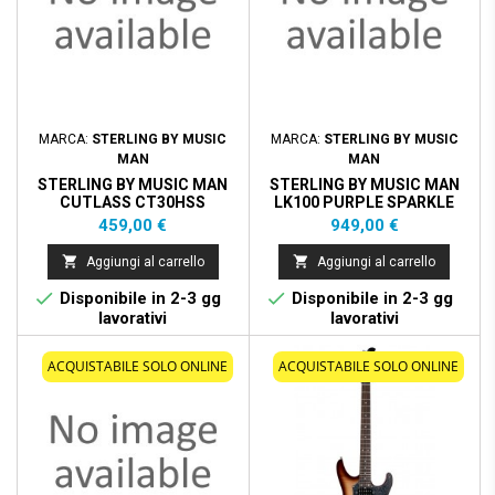
MARCA:
STERLING BY MUSIC
MARCA:
STERLING BY MUSIC
MAN
MAN
STERLING BY MUSIC MAN
STERLING BY MUSIC MAN
CUTLASS CT30HSS
LK100 PURPLE SPARKLE
CHOPPER BLUE
Prezzo
Prezzo
459,00 €
949,00 €


Aggiungi al carrello
Aggiungi al carrello


Disponibile in 2-3 gg
Disponibile in 2-3 gg
lavorativi
lavorativi
ACQUISTABILE SOLO ONLINE
ACQUISTABILE SOLO ONLINE