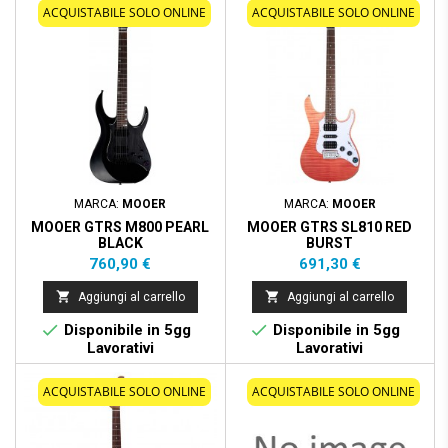
ACQUISTABILE SOLO ONLINE
ACQUISTABILE SOLO ONLINE
MARCA:
MOOER
MARCA:
MOOER
MOOER GTRS M800 PEARL
MOOER GTRS SL810 RED
BLACK
BURST
Prezzo
Prezzo
760,90 €
691,30 €


Aggiungi al carrello
Aggiungi al carrello


Disponibile in 5gg
Disponibile in 5gg
Lavorativi
Lavorativi
ACQUISTABILE SOLO ONLINE
ACQUISTABILE SOLO ONLINE