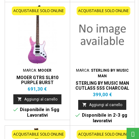
ACQUISTABILE SOLO ONLINE
ACQUISTABILE SOLO ONLINE
MARCA:
MOOER
MARCA:
STERLING BY MUSIC
MAN
MOOER GTRS SL810
PURPLE BURST
STERLING BY MUSIC MAN
CUTLASS SSS CHARCOAL
Prezzo
691,30 €
FROST
Prezzo
399,00 €

Aggiungi al carrello

Aggiungi al carrello

Disponibile in 5gg

Lavorativi
Disponibile in 2-3 gg
lavorativi
ACQUISTABILE SOLO ONLINE
ACQUISTABILE SOLO ONLINE