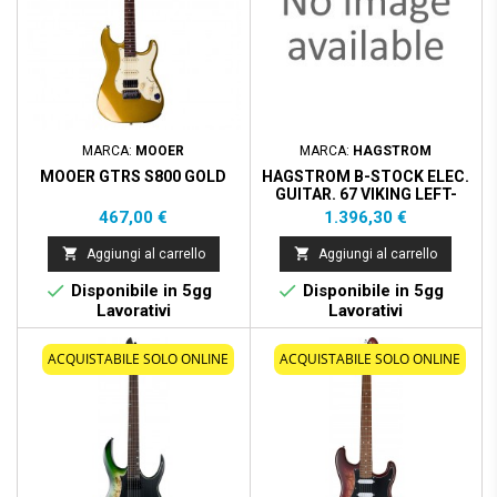
MARCA:
MOOER
MARCA:
HAGSTROM
MOOER GTRS S800 GOLD
HAGSTROM B-STOCK ELEC.
GUITAR. 67 VIKING LEFT-
WILD CHERRY
Prezzo
Prezzo
467,00 €
1.396,30 €


Aggiungi al carrello
Aggiungi al carrello


Disponibile in 5gg
Disponibile in 5gg
Lavorativi
Lavorativi
ACQUISTABILE SOLO ONLINE
ACQUISTABILE SOLO ONLINE