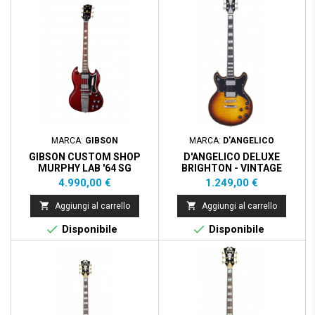
MARCA:
GIBSON
MARCA:
D'ANGELICO
GIBSON CUSTOM SHOP
D'ANGELICO DELUXE
MURPHY LAB '64 SG
BRIGHTON - VINTAGE
STANDARD REISSUE
SUNBURST
Prezzo
Prezzo
4.990,00 €
1.249,00 €
W/MAESTRO ULTRA LIGHT
AGED - CHERRY RED


Aggiungi al carrello
Aggiungi al carrello


Disponibile
Disponibile