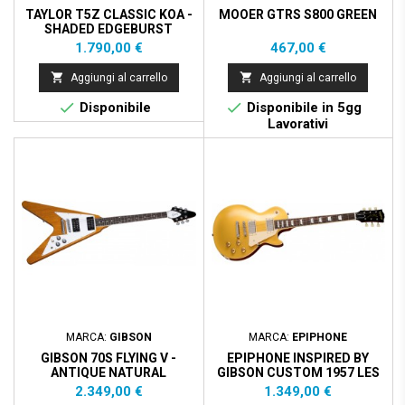
TAYLOR T5Z CLASSIC KOA -
MOOER GTRS S800 GREEN
SHADED EDGEBURST
Prezzo
Prezzo
1.790,00 €
467,00 €


Aggiungi al carrello
Aggiungi al carrello


Disponibile
Disponibile in 5gg
Lavorativi
MARCA:
GIBSON
MARCA:
EPIPHONE
GIBSON 70S FLYING V -
EPIPHONE INSPIRED BY
ANTIQUE NATURAL
GIBSON CUSTOM 1957 LES
PAUL STANDARD - GOLD
Prezzo
Prezzo
2.349,00 €
1.349,00 €
TOP