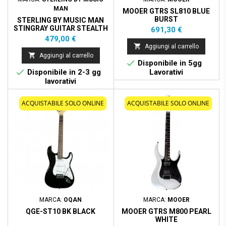
MAN
MOOER GTRS SL810 BLUE
BURST
STERLING BY MUSIC MAN
STINGRAY GUITAR STEALTH
Prezzo
691,30 €
BLACK
Prezzo
479,00 €

Aggiungi al carrello

Aggiungi al carrello

Disponibile in 5gg

Disponibile in 2-3 gg
Lavorativi
lavorativi
ACQUISTABILE SOLO ONLINE
ACQUISTABILE SOLO ONLINE
MARCA:
OQAN
MARCA:
MOOER
QGE-ST10 BK BLACK
MOOER GTRS M800 PEARL
WHITE