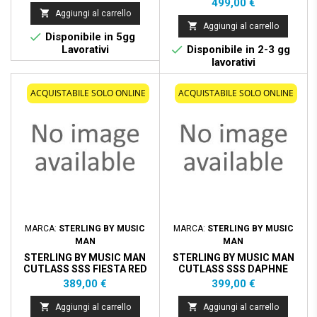
Prezzo
499,00 €

Aggiungi al carrello

Aggiungi al carrello

Disponibile in 5gg

Lavorativi
Disponibile in 2-3 gg
lavorativi
ACQUISTABILE SOLO ONLINE
ACQUISTABILE SOLO ONLINE
MARCA:
STERLING BY MUSIC
MARCA:
STERLING BY MUSIC
MAN
MAN
STERLING BY MUSIC MAN
STERLING BY MUSIC MAN
CUTLASS SSS FIESTA RED
CUTLASS SSS DAPHNE
TASTIERA ACERO
BLUE
Prezzo
Prezzo
389,00 €
399,00 €


Aggiungi al carrello
Aggiungi al carrello