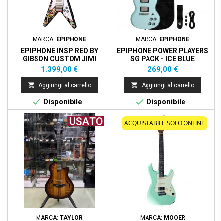
MARCA:
EPIPHONE
MARCA:
EPIPHONE
EPIPHONE INSPIRED BY
EPIPHONE POWER PLAYERS
GIBSON CUSTOM JIMI
SG PACK - ICE BLUE
HENDRIX "LOVE DROPS"
Prezzo
Prezzo
1.399,00 €
269,00 €
FLYING V - EBONY


Aggiungi al carrello
Aggiungi al carrello


Disponibile
Disponibile
ACQUISTABILE SOLO ONLINE
MARCA:
TAYLOR
MARCA:
MOOER