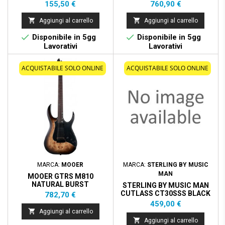
Prezzo
Prezzo
155,50 €
760,90 €


Aggiungi al carrello
Aggiungi al carrello


Disponibile in 5gg
Disponibile in 5gg
Lavorativi
Lavorativi
ACQUISTABILE SOLO ONLINE
ACQUISTABILE SOLO ONLINE
MARCA:
MOOER
MARCA:
STERLING BY MUSIC
MAN
MOOER GTRS M810
NATURAL BURST
STERLING BY MUSIC MAN
CUTLASS CT30SSS BLACK
Prezzo
782,70 €
Prezzo
459,00 €

Aggiungi al carrello

Aggiungi al carrello