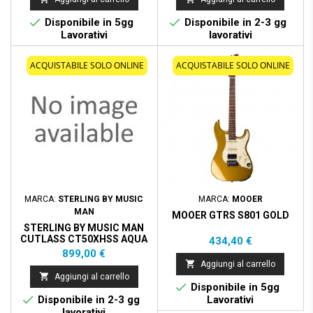


Disponibile in 5gg
Disponibile in 2-3 gg
Lavorativi
lavorativi
ACQUISTABILE SOLO ONLINE
ACQUISTABILE SOLO ONLINE
MARCA:
STERLING BY MUSIC
MARCA:
MOOER
MAN
MOOER GTRS S801 GOLD
STERLING BY MUSIC MAN
CUTLASS CT50XHSS AQUA
Prezzo
434,40 €
GREY
Prezzo
899,00 €

Aggiungi al carrello

Aggiungi al carrello

Disponibile in 5gg

Disponibile in 2-3 gg
Lavorativi
lavorativi