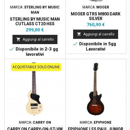
MARCA:
STERLING BY MUSIC
MARCA:
MOOER
MAN
MOOER GTRS M800 DARK
SILVER
STERLING BY MUSIC MAN
CUTLASS CT20 HSS
Prezzo
760,90 €
CANVAS WHITE
Prezzo
299,00 €

Aggiungi al carrello

Aggiungi al carrello

Disponibile in 5gg

Disponibile in 2-3 gg
Lavorativi
lavorativi
ACQUISTABILE SOLO ONLINE
MARCA:
CARRY ON
MARCA:
EPIPHONE
CARRY ON CARRY-ON-ST-VW
EPIPHONE LES PAUL JUNIOR