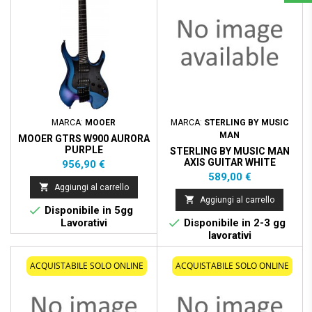
MARCA:
MOOER
MARCA:
STERLING BY MUSIC
MAN
MOOER GTRS W900 AURORA
PURPLE
STERLING BY MUSIC MAN
AXIS GUITAR WHITE
Prezzo
956,90 €
Prezzo
589,00 €

Aggiungi al carrello

Aggiungi al carrello

Disponibile in 5gg

Lavorativi
Disponibile in 2-3 gg
lavorativi
ACQUISTABILE SOLO ONLINE
ACQUISTABILE SOLO ONLINE