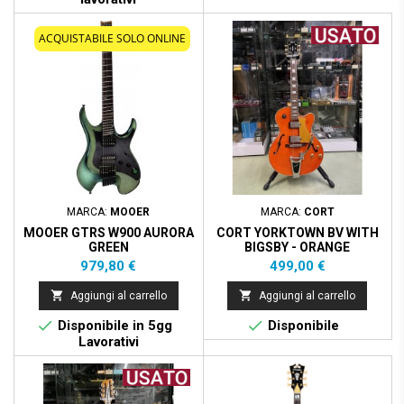
ACQUISTABILE SOLO ONLINE
MARCA:
MOOER
MARCA:
CORT
MOOER GTRS W900 AURORA
CORT YORKTOWN BV WITH
GREEN
BIGSBY - ORANGE
Prezzo
Prezzo
979,80 €
499,00 €


Aggiungi al carrello
Aggiungi al carrello


Disponibile in 5gg
Disponibile
Lavorativi