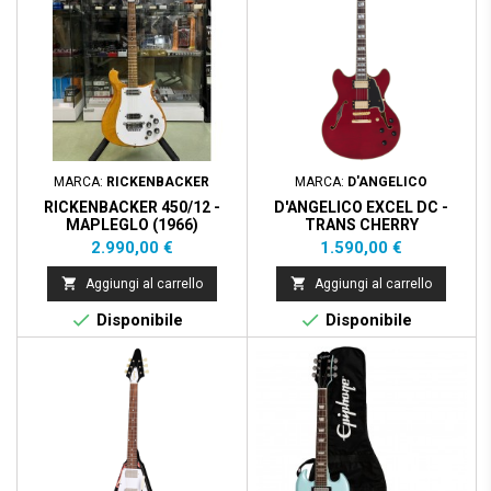
MARCA:
RICKENBACKER
MARCA:
D'ANGELICO
RICKENBACKER 450/12 -
D'ANGELICO EXCEL DC -
MAPLEGLO (1966)
TRANS CHERRY
Prezzo
Prezzo
2.990,00 €
1.590,00 €


Aggiungi al carrello
Aggiungi al carrello


Disponibile
Disponibile