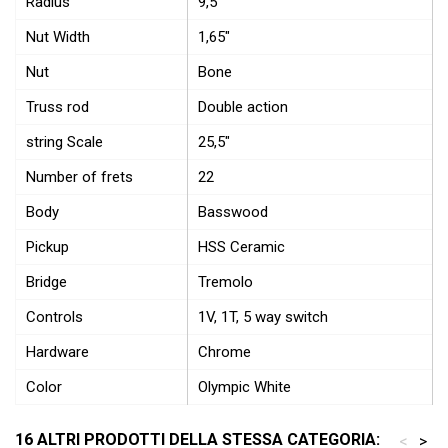
Radius
9,5″
Nut Width
1,65″
Nut
Bone
Truss rod
Double action
string Scale
25,5″
Number of frets
22
Body
Basswood
Pickup
HSS Ceramic
Bridge
Tremolo
Controls
1V, 1T, 5 way switch
Hardware
Chrome
Color
Olympic White
16 ALTRI PRODOTTI DELLA STESSA CATEGORIA:
<
>