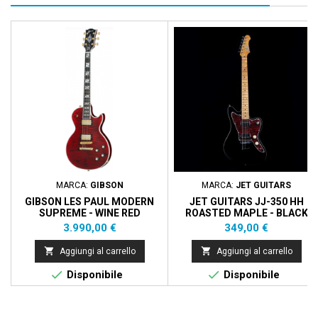
MARCA:
GIBSON
MARCA:
JET GUITARS
GIBSON LES PAUL MODERN
JET GUITARS JJ-350 HH
SUPREME - WINE RED
ROASTED MAPLE - BLACK
Prezzo
Prezzo
3.990,00 €
349,00 €


Aggiungi al carrello
Aggiungi al carrello


Disponibile
Disponibile