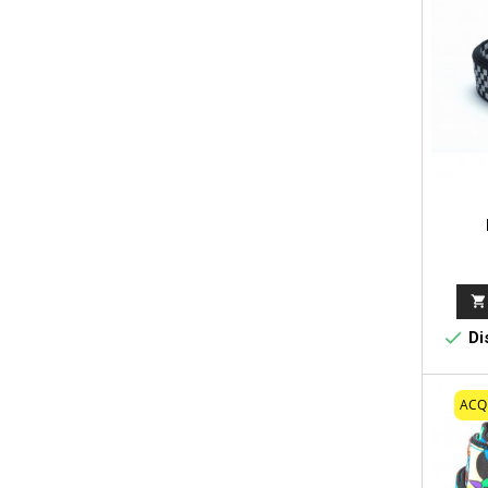


Dis
ACQ