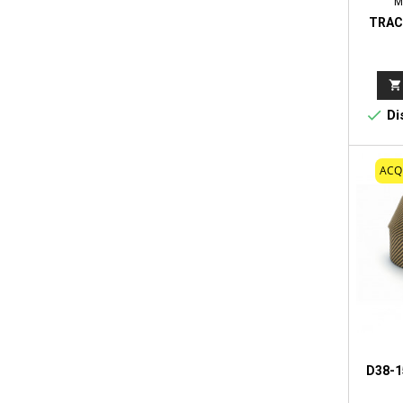
M
TRAC


Dis
ACQ
D38-1