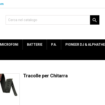
com

MICROFONI
BATTERIE
P.A.
PIONEER DJ & ALPHATH
Tracolle per Chitarra