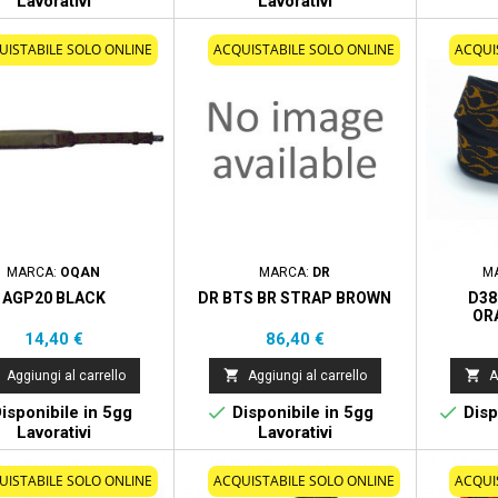
Lavorativi
Lavorativi
UISTABILE SOLO ONLINE
ACQUISTABILE SOLO ONLINE
ACQUI
MARCA:
OQAN
MARCA:
DR
M
AGP20 BLACK
DR BTS BR STRAP BROWN
D38
OR
Prezzo
Prezzo
14,40 €
86,40 €


Aggiungi al carrello
Aggiungi al carrello
A


isponibile in 5gg
Disponibile in 5gg
Disp
Lavorativi
Lavorativi
UISTABILE SOLO ONLINE
ACQUISTABILE SOLO ONLINE
ACQUI