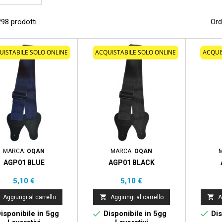
98 prodotti.
Ord
UISTABILE SOLO ONLINE
ACQUISTABILE SOLO ONLINE
ACQUI
MARCA:
OQAN
MARCA:
OQAN
AGP01 BLUE
AGP01 BLACK
Prezzo
Prezzo
5,10 €
5,10 €


Aggiungi al carrello
Aggiungi al carrello
A


isponibile in 5gg
Disponibile in 5gg
Dis