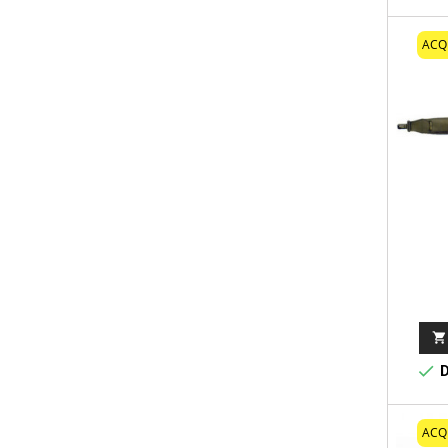
ACQ


D
ACQ