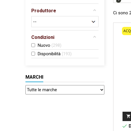
Produttore
Ci sono 2
ACQ
Condizioni
Nuovo
298
Disponibilità
193
MARCHI


D