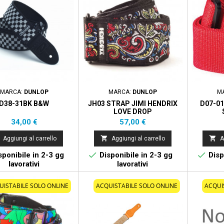
MARCA:
DUNLOP
MARCA:
DUNLOP
M
D38-31BK B&W
JH03 STRAP JIMI HENDRIX
D07-0
LOVE DROP
Prezzo
Prezzo
34,00 €
57,00 €


Aggiungi al carrello
Aggiungi al carrello
A


ponibile in 2-3 gg
Disponibile in 2-3 gg
Disp
lavorativi
lavorativi
UISTABILE SOLO ONLINE
ACQUISTABILE SOLO ONLINE
ACQUI