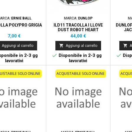
ARCA:
ERNIE BALL
MARCA:
DUNLOP
M
LLA POLYPRO GRIGIA
ILD11 TRACOLLA I LLOVE
DUNLOP
DUST ROBOT HEART
JAC
Prezzo
Prezzo
7,00 €
44,00 €


Aggiungi al carrello
Aggiungi al carrello
A


ponibile in 2-3 gg
Disponibile in 2-3 gg
Disp
lavorativi
lavorativi
UISTABILE SOLO ONLINE
ACQUISTABILE SOLO ONLINE
ACQUI