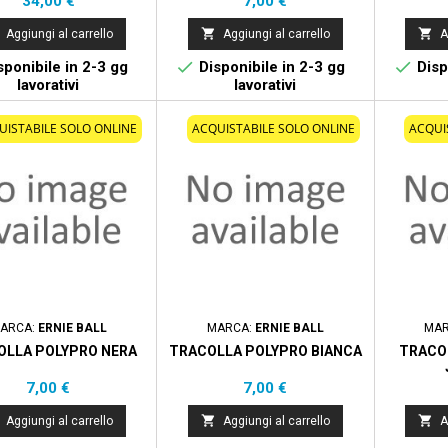
34,00 €
7,00 €


Aggiungi al carrello
Aggiungi al carrello
A


ponibile in 2-3 gg
Disponibile in 2-3 gg
Disp
lavorativi
lavorativi
UISTABILE SOLO ONLINE
ACQUISTABILE SOLO ONLINE
ACQUI
ARCA:
ERNIE BALL
MARCA:
ERNIE BALL
MA
OLLA POLYPRO NERA
TRACOLLA POLYPRO BIANCA
TRACO
Prezzo
Prezzo
7,00 €
7,00 €


Aggiungi al carrello
Aggiungi al carrello
A