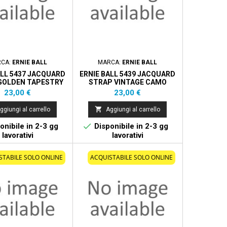
RCA:
ERNIE BALL
MARCA:
ERNIE BALL
ALL 5437 JACQUARD
ERNIE BALL 5439 JACQUARD
GOLDEN TAPESTRY
STRAP VINTAGE CAMO
Prezzo
Prezzo
23,00 €
23,00 €

ggiungi al carrello
Aggiungi al carrello

onibile in 2-3 gg
Disponibile in 2-3 gg
lavorativi
lavorativi
STABILE SOLO ONLINE
ACQUISTABILE SOLO ONLINE