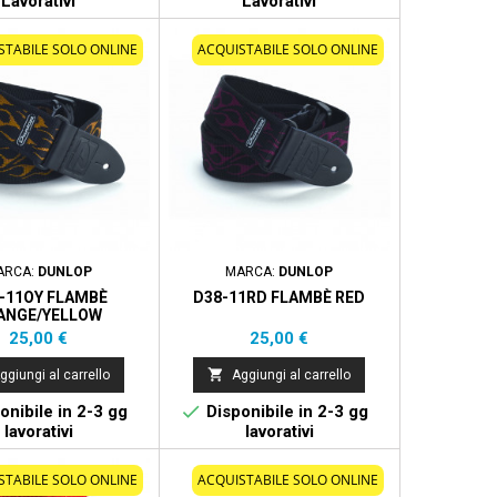
Lavorativi
Lavorativi
STABILE SOLO ONLINE
ACQUISTABILE SOLO ONLINE
ARCA:
DUNLOP
MARCA:
DUNLOP
-11OY FLAMBÈ
D38-11RD FLAMBÈ RED
ANGE/YELLOW
Prezzo
Prezzo
25,00 €
25,00 €

ggiungi al carrello
Aggiungi al carrello

onibile in 2-3 gg
Disponibile in 2-3 gg
lavorativi
lavorativi
STABILE SOLO ONLINE
ACQUISTABILE SOLO ONLINE