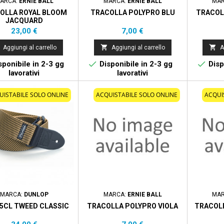
ARCA:
ERNIE BALL
MARCA:
ERNIE BALL
MA
OLLA ROYAL BLOOM
TRACOLLA POLYPRO BLU
TRACOL
JACQUARD
Prezzo
Prezzo
23,00 €
7,00 €


Aggiungi al carrello
Aggiungi al carrello
A


ponibile in 2-3 gg
Disponibile in 2-3 gg
Disp
lavorativi
lavorativi
UISTABILE SOLO ONLINE
ACQUISTABILE SOLO ONLINE
ACQUI
MARCA:
DUNLOP
MARCA:
ERNIE BALL
MA
5CL TWEED CLASSIC
TRACOLLA POLYPRO VIOLA
TRACOL
Prezzo
Prezzo