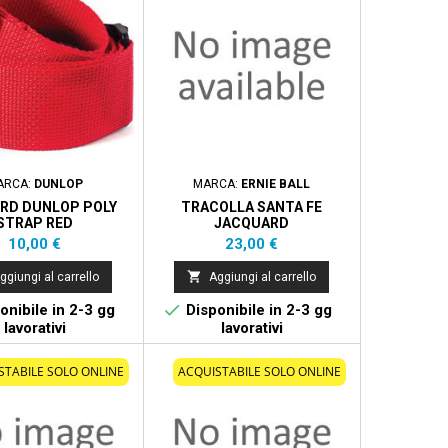
ARCA:
DUNLOP
MARCA:
ERNIE BALL
1RD DUNLOP POLY
TRACOLLA SANTA FE
STRAP RED
JACQUARD
Prezzo
Prezzo
10,00 €
23,00 €

ggiungi al carrello
Aggiungi al carrello

onibile in 2-3 gg
Disponibile in 2-3 gg
lavorativi
lavorativi
STABILE SOLO ONLINE
ACQUISTABILE SOLO ONLINE