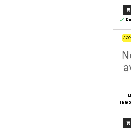


Dis
ACQ
M
TRAC
