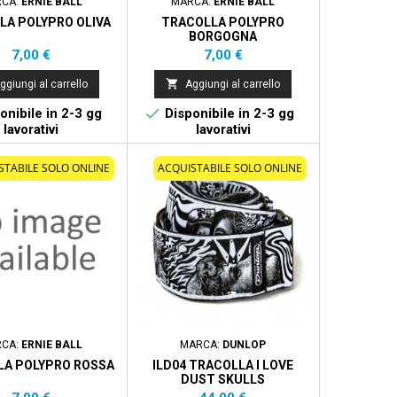
RCA:
ERNIE BALL
MARCA:
ERNIE BALL
LA POLYPRO OLIVA
TRACOLLA POLYPRO
BORGOGNA
Prezzo
Prezzo
7,00 €
7,00 €

ggiungi al carrello
Aggiungi al carrello

onibile in 2-3 gg
Disponibile in 2-3 gg
lavorativi
lavorativi
STABILE SOLO ONLINE
ACQUISTABILE SOLO ONLINE
RCA:
ERNIE BALL
MARCA:
DUNLOP
LA POLYPRO ROSSA
ILD04 TRACOLLA I LOVE
DUST SKULLS
Prezzo
Prezzo