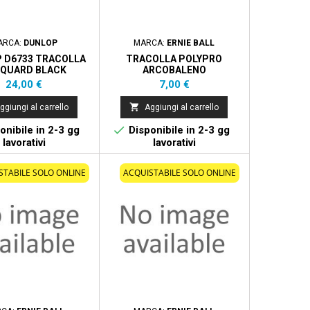
ARCA:
DUNLOP
MARCA:
ERNIE BALL
 D6733 TRACOLLA
TRACOLLA POLYPRO
QUARD BLACK
ARCOBALENO
Prezzo
Prezzo
24,00 €
7,00 €

ggiungi al carrello
Aggiungi al carrello

onibile in 2-3 gg
Disponibile in 2-3 gg
lavorativi
lavorativi
STABILE SOLO ONLINE
ACQUISTABILE SOLO ONLINE