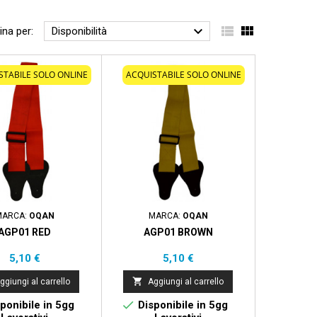



ina per:
Disponibilità
STABILE SOLO ONLINE
ACQUISTABILE SOLO ONLINE
MARCA:
OQAN
MARCA:
OQAN
AGP01 RED
AGP01 BROWN
Prezzo
Prezzo
5,10 €
5,10 €

ggiungi al carrello
Aggiungi al carrello

ponibile in 5gg
Disponibile in 5gg