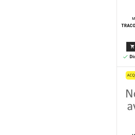
M
TRACO


Dis
ACQ