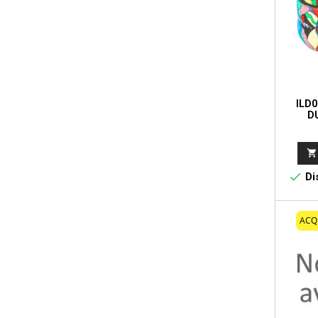
ILD0
D


Dis
ACQ