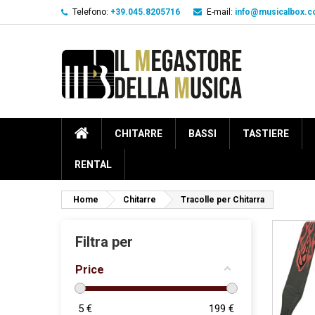
Telefono:
+39.045.8205716
E-mail:
info@musicalbox.
CHITARRE
BASSI
TASTIERE
RENTAL
Home
Chitarre
Tracolle per Chitarra
Filtra per
Price
5
€
199
€