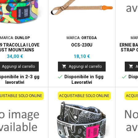
MARCA:
DUNLOP
MARCA:
ORTEGA
MA
9 TRACOLLA I LOVE
OCS-230U
ERNIE B
UST MOUNTAINS
STRAP 
Prezzo
Prezzo
34,00 €
18,10 €


Aggiungi al carrello
Aggiungi al carrello
A


ponibile in 2-3 gg
Disponibile in 5gg
Disp
lavorativi
Lavorativi
UISTABILE SOLO ONLINE
ACQUISTABILE SOLO ONLINE
ACQUI