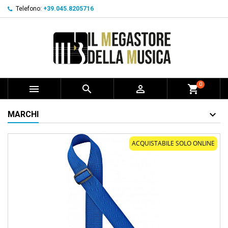
Telefono:
+39.045.8205716
0



shopping_cart
MARCHI
ACQUISTABILE SOLO ONLINE