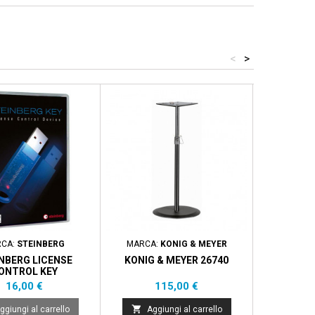
<
>
ACQUIST
CA:
STEINBERG
MARCA:
KONIG & MEYER
MAR
NBERG LICENSE
KONIG & MEYER 26740
ARTURIA
ONTROL KEY
Prezzo
Prezzo
P
16,00 €
115,00 €
4


ggiungi al carrello
Aggiungi al carrello
Aggi