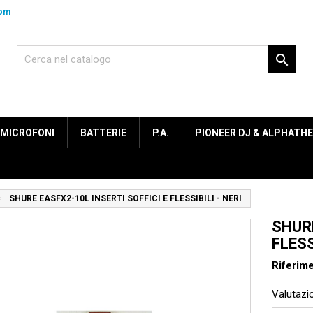
com

MICROFONI
BATTERIE
P.A.
PIONEER DJ & ALPHATH
SHURE EASFX2-10L INSERTI SOFFICI E FLESSIBILI - NERI
SHURE
FLESS
Riferim
Valutaz