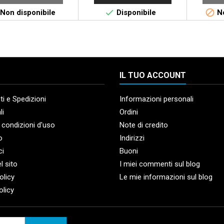


Non disponibile
Disponibile
No
IL TUO ACCOUNT
i e Spedizioni
Informazioni personali
li
Ordini
 condizioni d'uso
Note di credito
o
Indirizzi
ci
Buoni
l sito
I miei commenti sul blog
olicy
Le mie informazioni sul blog
olicy