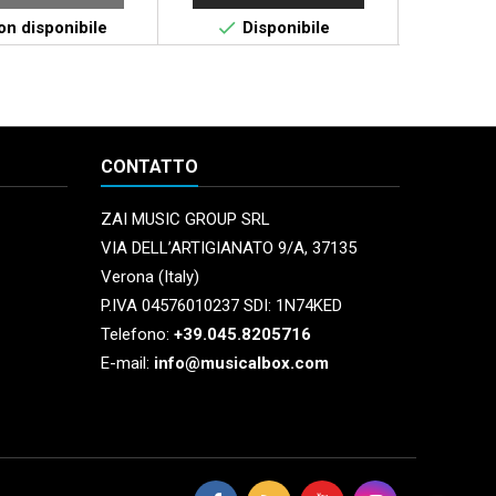


n disponibile
Disponibile
Non 
CONTATTO
ZAI MUSIC GROUP SRL
VIA DELL’ARTIGIANATO 9/A, 37135
Verona (Italy)
P.IVA 04576010237 SDI: 1N74KED
Telefono:
+39.045.8205716
E-mail:
info@musicalbox.com