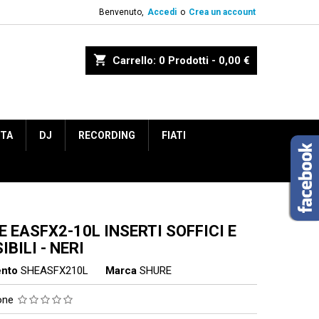
Benvenuto,
Accedi
o
Crea un account
shopping_cart
Carrello:
0
Prodotti - 0,00 €
ETA
DJ
RECORDING
FIATI
 EASFX2-10L INSERTI SOFFICI E
IBILI - NERI
ento
SHEASFX210L
Marca
SHURE
ione