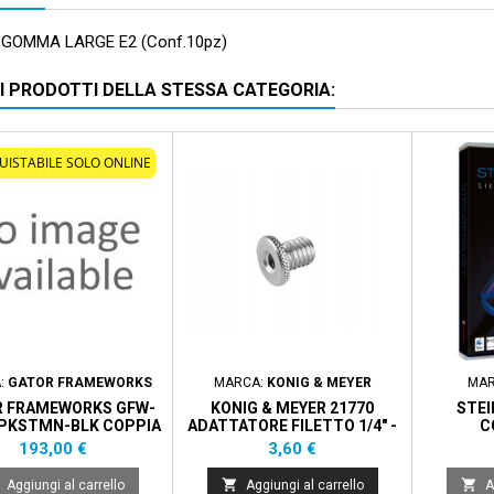
 GOMMA LARGE E2 (Conf.10pz)
RI PRODOTTI DELLA STESSA CATEGORIA:
UISTABILE SOLO ONLINE
:
GATOR FRAMEWORKS
MARCA:
KONIG & MEYER
MAR
 FRAMEWORKS GFW-
KONIG & MEYER 21770
STEI
SPKSTMN-BLK COPPIA
ADATTATORE FILETTO 1/4" -
C
PPORTI PER MONITOR
3/8"
Prezzo
Prezzo
193,00 €
3,60 €
TUDIO IN LEGNO CON
FINITURA NERA


Aggiungi al carrello
Aggiungi al carrello
A