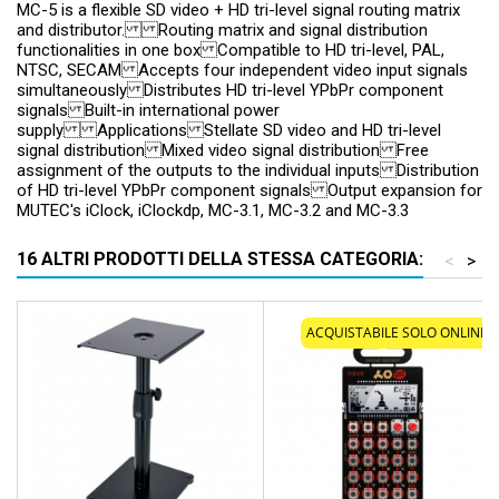
MC-5 is a flexible SD video + HD tri-level signal routing matrix
and distributor. Routing matrix and signal distribution
functionalities in one box Compatible to HD tri-level, PAL,
NTSC, SECAM Accepts four independent video input signals
simultaneously Distributes HD tri-level YPbPr component
signals Built-in international power
supply Applications Stellate SD video and HD tri-level
signal distribution Mixed video signal distribution Free
assignment of the outputs to the individual inputs Distribution
of HD tri-level YPbPr component signals Output expansion for
MUTEC's iClock, iClockdp, MC-3.1, MC-3.2 and MC-3.3
16 ALTRI PRODOTTI DELLA STESSA CATEGORIA:
<
>
ACQUISTABILE SOLO ONLINE