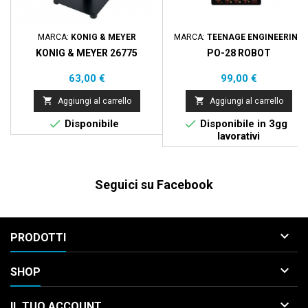
MARCA:
KONIG & MEYER
MARCA:
TEENAGE ENGINEERING
KONIG & MEYER 26775
PO-28 ROBOT
Prezzo
Prezzo
63,00 €
99,00 €


Aggiungi al carrello
Aggiungi al carrello


Disponibile
Disponibile in 3gg
lavorativi
Seguici su Facebook

PRODOTTI

SHOP

IL TUO ACCOUNT