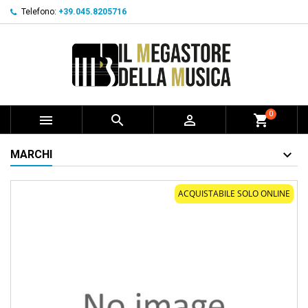
Telefono:
+39.045.8205716
0



shopping_cart
MARCHI
ACQUISTABILE SOLO ONLINE