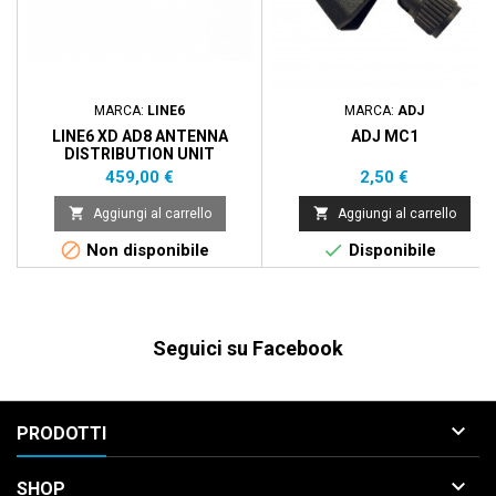
MARCA:
LINE6
MARCA:
ADJ
LINE6 XD AD8 ANTENNA
ADJ MC1
DISTRIBUTION UNIT
Prezzo
Prezzo
459,00 €
2,50 €


Aggiungi al carrello
Aggiungi al carrello


Non disponibile
Disponibile
Seguici su Facebook

PRODOTTI

SHOP