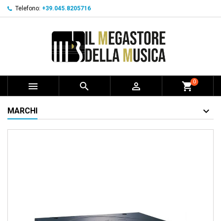
Telefono:
+39.045.8205716
0



shopping_cart
MARCHI