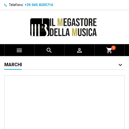
Telefono:
+39.045.8205716
0



shopping_cart
MARCHI