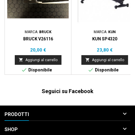
MARCA:
BRUCK
MARCA:
KUN
BRUCK V26116
KUN SP4320
Prezzo
Prezzo
20,00 €
23,80 €


Aggiungi al carrello
Aggiungi al carrello


Disponibile
Disponibile
Seguici su Facebook

PRODOTTI

SHOP