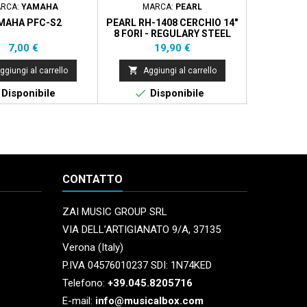
RCA:
YAMAHA
MARCA:
PEARL
MAR
MAHA PFC-S2
PEARL RH-1408 CERCHIO 14"
SAB
8 FORI - REGULARY STEEL
HOOP
Prezzo
Prezzo
7,00 €
19,90 €


ggiungi al carrello
Aggiungi al carrello
Aggi


Disponibile
Disponibile
Di
CONTATTO
ZAI MUSIC GROUP SRL
VIA DELL’ARTIGIANATO 9/A, 37135
Verona (Italy)
P.IVA 04576010237 SDI: 1N74KED
Telefono:
+39.045.8205716
E-mail:
info@musicalbox.com