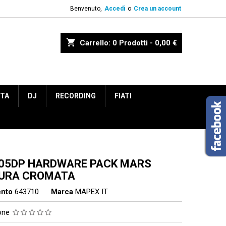
Benvenuto,
Accedi
o
Crea un account
shopping_cart
Carrello:
0
Prodotti - 0,00 €
ETA
DJ
RECORDING
FIATI
05DP HARDWARE PACK MARS
TURA CROMATA
ento
643710
Marca
MAPEX IT
ione