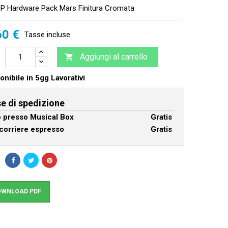
 Hardware Pack Mars Finitura Cromata
60 €
Tasse incluse
Aggiungi al carrello

nibile in 5gg Lavorativi
e di spedizione
ro presso Musical Box
Gratis
corriere espresso
Gratis
WNLOAD PDF