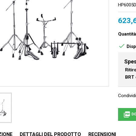
HP6005DP
623,
Quantità

Dispo
Spes
Riti
BRT 
Condividi

DO
ZIONE
DETTAGLI DEL PRODOTTO
RECENSIONI