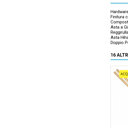
Hardware
Finitura 
Compost
Asta a Gi
Reggirull
Asta Hih
Doppio 
16 ALT
ACQ