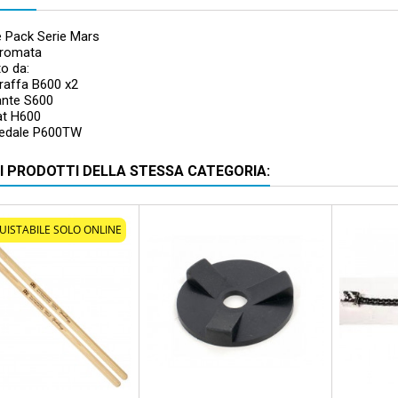
 Pack Serie Mars
cromata
o da:
raffa B600 x2
ante S600
at H600
Pedale P600TW
RI PRODOTTI DELLA STESSA CATEGORIA:
UISTABILE SOLO ONLINE