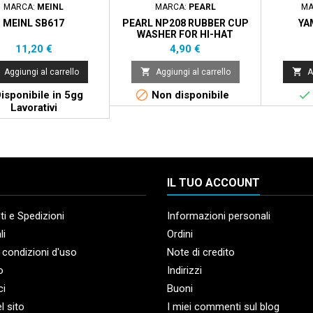
MARCA:
MEINL
MARCA:
PEARL
MA
MEINL SB617
PEARL NP208 RUBBER CUP
YA
WASHER FOR HI-HAT
Prezzo
Prezzo
11,20 €
4,90 €


Aggiungi al carrello
Aggiungi al carrello
A


isponibile in 5gg
Non disponibile
Lavorativi
IL TUO ACCOUNT
i e Spedizioni
Informazioni personali
li
Ordini
 condizioni d'uso
Note di credito
o
Indirizzi
ci
Buoni
l sito
I miei commenti sul blog