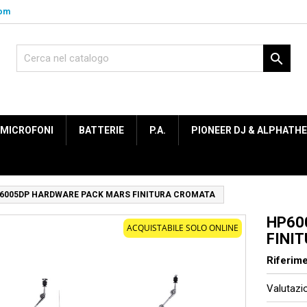
com

MICROFONI
BATTERIE
P.A.
PIONEER DJ & ALPHATH
6005DP HARDWARE PACK MARS FINITURA CROMATA
HP60
ACQUISTABILE SOLO ONLINE
FINI
Riferim
Valutaz