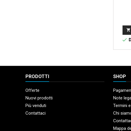


D
PRODOTTI
SHOP
Offerte
Pagament
Nuovi prodotti
Note lega
Più venduti
Termini e
Contattaci
Chi siam
Contatta
Mappa de