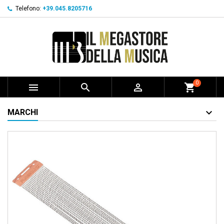
Telefono:
+39.045.8205716
0



shopping_cart
MARCHI