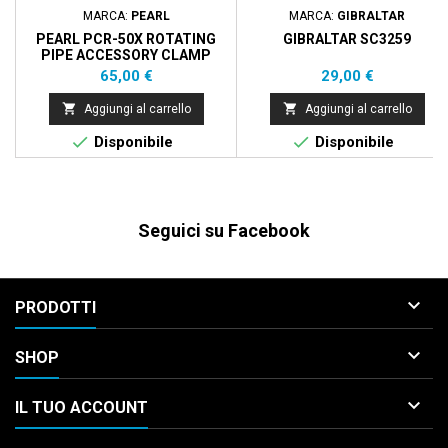
MARCA:
PEARL
MARCA:
GIBRALTAR
PEARL PCR-50X ROTATING
GIBRALTAR SC3259
PIPE ACCESSORY CLAMP
Prezzo
Prezzo
65,00 €
29,00 €


Aggiungi al carrello
Aggiungi al carrello


Disponibile
Disponibile
Seguici su Facebook

PRODOTTI

SHOP

IL TUO ACCOUNT